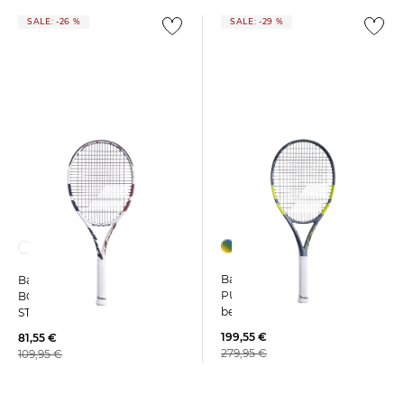
SALE: -26 %
SALE: -29 %
Babolat | Tennisschläger
Babolat | Tennisschläger
PURE AERO TEAM GEN9
BOOST DRIVE WHITE
besaitet
STRUNG
199,55 €
81,55 €
279,95 €
109,95 €