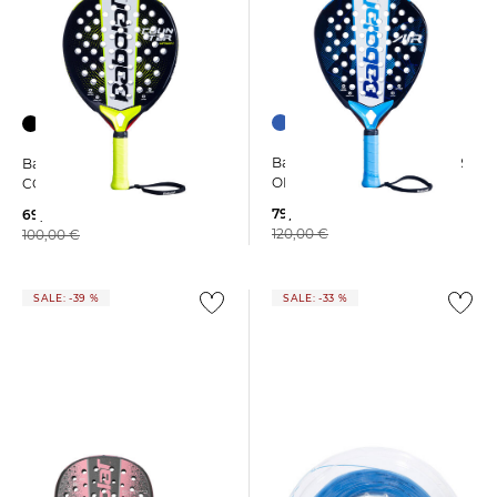
Babolat | Padelschläger AIR
Babolat | Padelschläger
ORIGIN
COUNTER ORIGIN
79,99 €
69,99 €
120,00 €
100,00 €
SALE: -39 %
SALE: -33 %