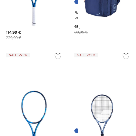
Babolat | Tennisrucksack
Babolat | Tennisschläger
PURE DRIVE
"Pure Drive Team" - unbesaitet
-
69,19 €
89,95 €
114,99 €
229,99 €
SALE: -50 %
SALE: -29 %