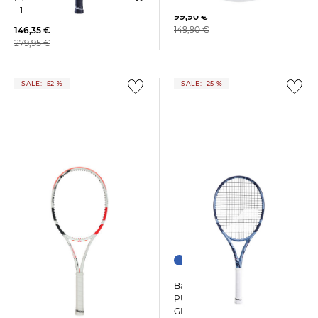
- 16 x 20
99,90 €
149,90 €
146,35 €
279,95 €
SALE: -52 %
SALE: -25 %
Babolat | Tennisschläger
Babolat | Tennisschläger
PURE DRIVE LITE
"Pure Strike 18x20" -
GENERATION 11 besaitet
unbesaitet - 18 x 20