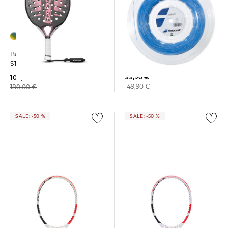
Babolat | Saitenrolle "SG
Babolat | Padelschläger
Spiraltek"
STIMA SPIRIT
99,90 €
109,99 €
149,90 €
180,00 €
SALE: -50 %
SALE: -50 %