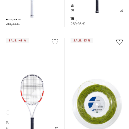
Babolat | Tennis Schläger
Babolat | Tennisschläger
PURE DRIVE GEN11 unbesaitet
"Pure Drive Lite" - unbesaitet -
192,55 €
109,99 €
269,95 €
219,99 €
SALE: -48 %
SALE: -33 %
Babolat | Saitenrolle "SG
Babolat | Tennisschläger
Spiraltek"
PURE STRIKE 100 - unbesaitet