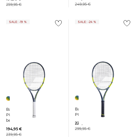
249,95 €
259,95 €
SALE: -19 %
SALE: -24 %
Babolat | Tennisschläger
Babolat | Tennisschläger
PURE AERO GEN9
PURE AERO S LITE GEN9
besaitet
226,95 €
299,95 €
194,95 €
239,95 €