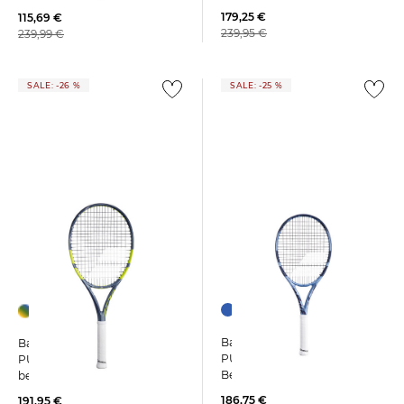
179,25 €
115,69 €
239,95 €
239,99 €
SALE: -26 %
SALE: -25 %
Babolat | Tennisschläger
Babolat | Tennisschläger
PURE DRIVE TEAM GEN11
PURE AREO LITE 9 GEN9
Besaitet
besaitet
186,75 €
191,95 €