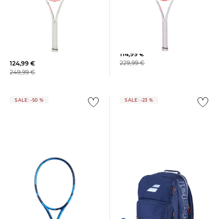
Babolat | Tennisschläger
Babolat | Tennisschläger
"Pure Strike 100" unbesaitet
"Pure Strike Tour" - unbesaitet
- 16x19
114,99 €
229,99 €
124,99 €
249,99 €
SALE: -50 %
SALE: -23 %