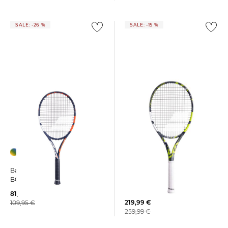
SALE: -26 %
SALE: -15 %
Babolat | Tennisschläger
Babolat | Tennisschläger
PURE AERO TEAM -
BOOST DRIVE STRUNG
unbesaitet - 16 x 19
81,55 €
219,99 €
109,95 €
259,99 €