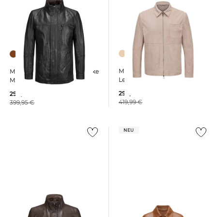
Milestone | Herren
Milestone | Herren Lederjacke
Lederjacke MSDEVAN
MSBERNARDO aus Leder
293,99 €
299,90 €
419,99 €
399,95 €
NEU