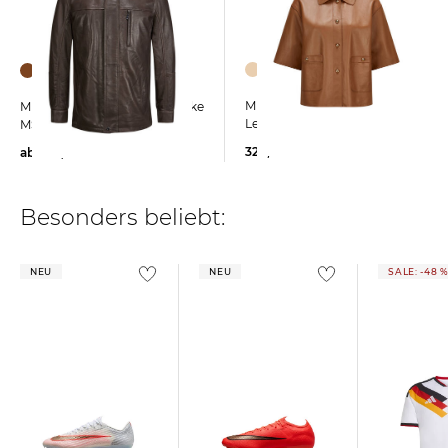
Milestone | Damen
Milestone | Herren Lederjacke
Lederjacke MSBETTY
MSBERNARDO aus Leder
329,99 €
ab
399,95 €
Besonders beliebt:
NEU
NEU
SALE: -48 