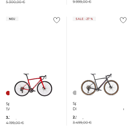
9.999,00 €
5.300,00 €
NEU
SALE: -27 %
Specialized | Gravelbike
Specialized | Rennrad
DIVERGE SPORT aus Carbon
TARMAC SL8 COMP AXS
2.546,15 €
3.360,00 €
3.499,00 €
4.199,00 €