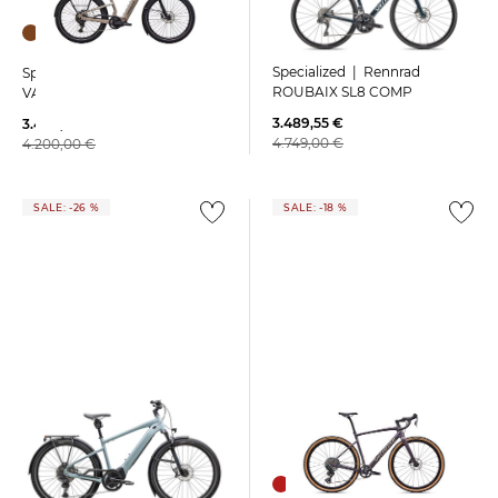
Specialized | Rennrad
Specialized | E-Bike TURBO
ROUBAIX SL8 COMP
VADO 3 EVO 4.0
3.489,55 €
3.464,99 €
4.749,00 €
4.200,00 €
SALE: -26 %
SALE: -18 %