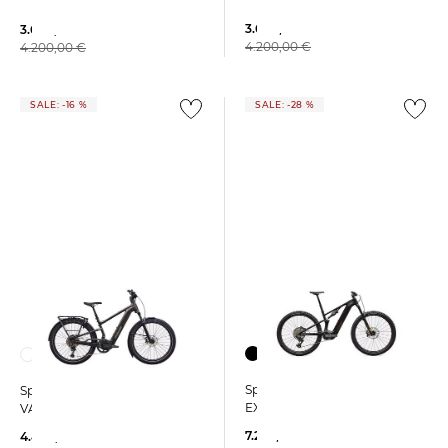
3.660,15 €
3.660,15 €
4.200,00 €
4.200,00 €
SALE: -16 %
SALE: -28 %
Specialized | E-Bike LEVO R
Specialized | E-Bike TURBO
EXPERT NB CARBON
VADO 3 EVO.5
7.234,25 €
4.464,99 €