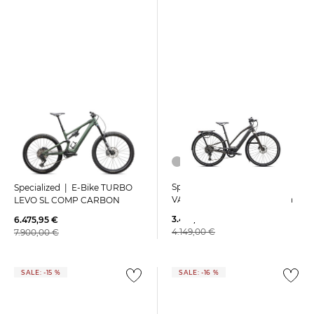
Specialized | E-Bike TURBO
Specialized | E-Bike TURBO
VADO SL 2 4.0 Step-Through
LEVO SL COMP CARBON
3.457,95 €
6.475,95 €
4.149,00 €
7.900,00 €
SALE: -15 %
SALE: -16 %