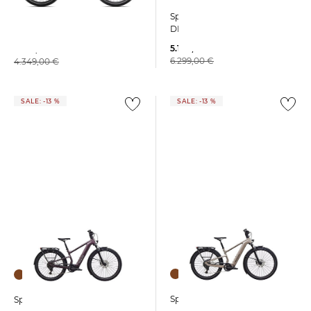
Specialized | Gravelbike
Specialized | E-Bike TURBO
DIVERGE EXPERT AXS
VADO 5.0 NB
5.164,99 €
3.199,00 €
6.299,00 €
4.349,00 €
SALE: -13 %
SALE: -13 %
Specialized | E-Bike
Specialized | E-Bike