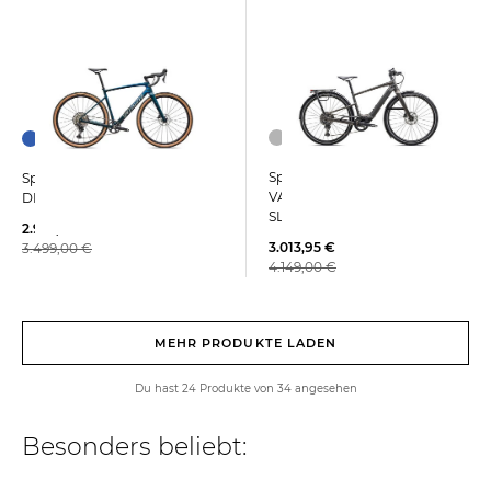
Specialized | E-Bike TURBO
Specialized | Gravelbike
VADO SL 2 4.0 Specialized
DIVERGE SPORT aus Carbon
SL2-520, Fully Integrated,
2.914,99 €
520Wh
3.013,95 €
3.499,00 €
4.149,00 €
MEHR PRODUKTE LADEN
Du hast 24 Produkte von 34 angesehen
Besonders beliebt: