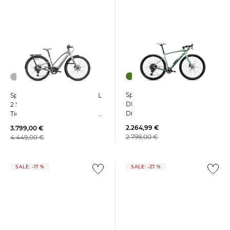
Specialized | Gravelbike
Specialized | E-Bike VADO SL
DIVERGE 4 E5 COMP ALLOY
2 5.0 STEP THROUGH
Diamantrahmen
Tiefeinstieg Specialized 1.2 SL
System 520 Wh
2.264,99 €
3.799,00 €
2.799,00 €
4.449,00 €
SALE: -17 %
SALE: -27 %