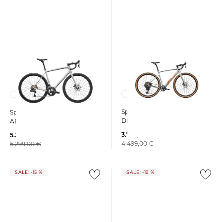
Specialized | Gravelbike
Specialized | Rennrad
DIVERGE COMP aus Carbon
AETHOS EXPERT DI2
3.759,99 €
5.323,99 €
4.499,00 €
6.299,00 €
SALE: -15 %
SALE: -19 %