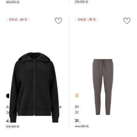
59,99 €
69,99 €
SALE: -24 %
SALE: -33 %
+4
Athlecia | Damen
Athlecia | Damen Sweatjacke
Jogginghose JACEY
JACEY
29,99 €
45,89 €
44,99 €
59,99 €