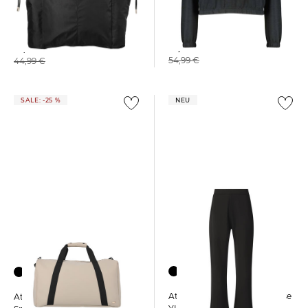
Athlecia | Damen Hoodie
Athlecia | Damen Yoga-
NAMIER
Tasche MEIYIN
33,45 €
35,65 €
54,99 €
44,99 €
SALE: -25 %
NEU
Athlecia | Damen Sweathose
Athlecia | Damen