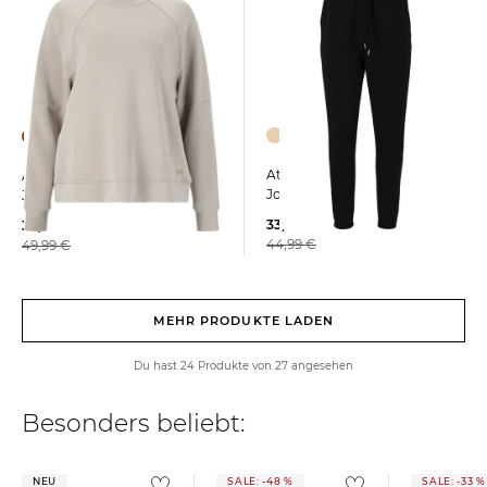
+4
Athlecia | Damen
Athlecia | Damen Sweatshirt
Jogginghose JACEY
JACEY
33,39 €
38,85 €
44,99 €
49,99 €
MEHR PRODUKTE LADEN
Du hast 24 Produkte von 27 angesehen
Besonders beliebt:
NEU
SALE: -48 %
SALE: -33 %