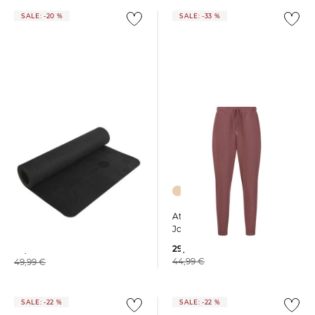
SALE: -20 %
SALE: -33 %
+4
Athlecia | Damen
Athlecia | Yogamatte Estell
Jogginghose JACEY
29,99 €
39,99 €
44,99 €
49,99 €
SALE: -22 %
SALE: -22 %