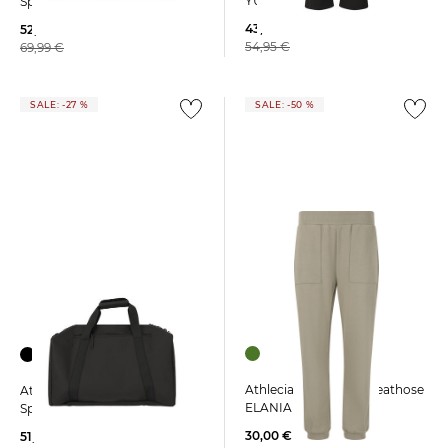
YUNES
Sporttasche BERLIN
43,25 €
52,65 €
54,95 €
69,99 €
SALE: -27 %
SALE: -50 %
Athlecia | Damen Sweathose
Athlecia | Damen
ELANIA
Sporttasche BERLIN
30,00 €
51,09 €