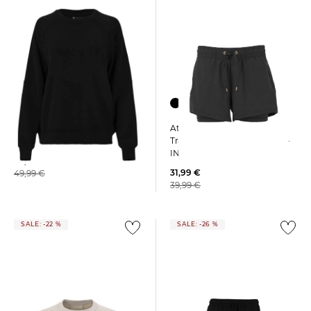
Athlecia | Damen
Athlecia | Damen Sweatshirt
Trainingsshorts TIMMIE V2 2-
JACEY
IN-1
39,09 €
31,99 €
49,99 €
39,99 €
SALE: -22 %
SALE: -26 %