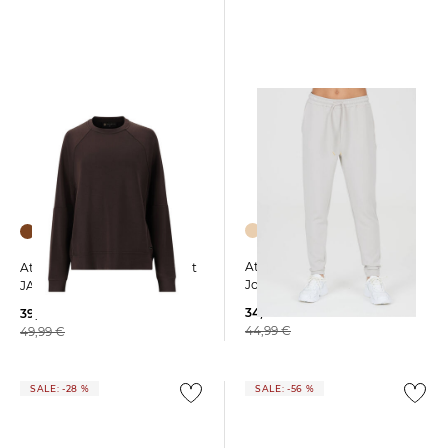
+4
Athlecia | Damen
Athlecia | Damen Sweatshirt
Jogginghose JACEY
JACEY
34,99 €
39,09 €
44,99 €
49,99 €
SALE: -28 %
SALE: -56 %