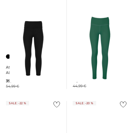
Athlecia | Damen Tight
Athlecia | Damen Tights
FRANZ 7/8-Länge
ALIYA
19,99 €
39,65 €
44,99 €
54,99 €
SALE: -22 %
SALE: -20 %