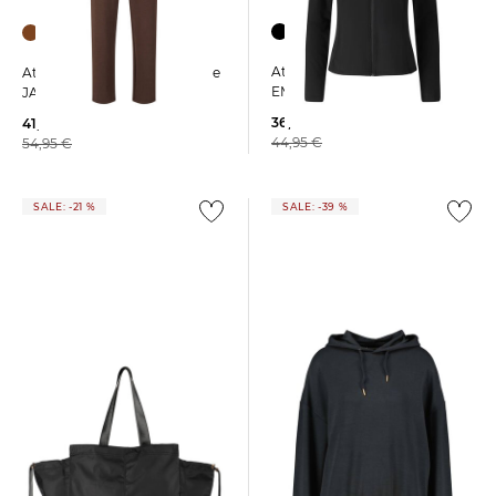
Athlecia | Damen Midlayer
Athlecia | Damen Sweathose
EMARRI
JACEY
36,99 €
41,69 €
44,95 €
54,95 €
SALE: -21 %
SALE: -39 %