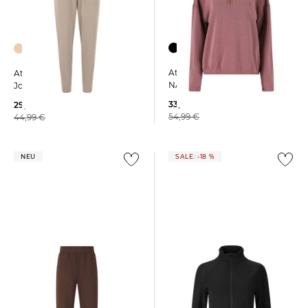
+4
Athlecia | Damen Hoodie
Athlecia | Damen
NAMIER
Jogginghose JACEY
33,45 €
29,99 €
54,99 €
44,99 €
NEU
SALE: -18 %