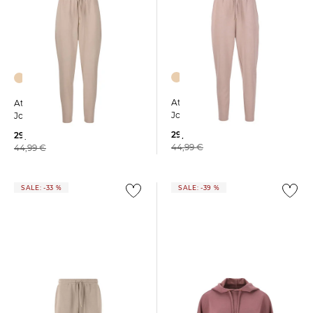
+4
+4
Athlecia | Damen
Athlecia | Damen
Jogginghose JACEY
Jogginghose JACEY
29,99 €
29,99 €
44,99 €
44,99 €
SALE: -33 %
SALE: -39 %