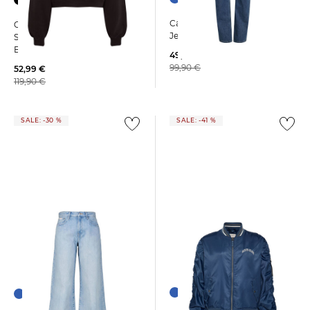
Calvin Klein Jeans | Damen
Calvin Klein Jeans | Damen
Jeans HIGH RISE STRAIGHT
Sweatshirt aus Bio-
Baumwolle
49,99 €
99,90 €
52,99 €
119,90 €
SALE: -30 %
SALE: -41 %