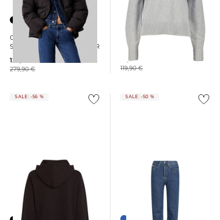
Calvin Klein Jeans | Damen
Calvin Klein Jeans | Damen
Pullover INTARSIA
Steppjacke RELAXED PUFFER
52,99 €
124,99 €
119,90 €
279,90 €
SALE: -56 %
SALE: -50 %