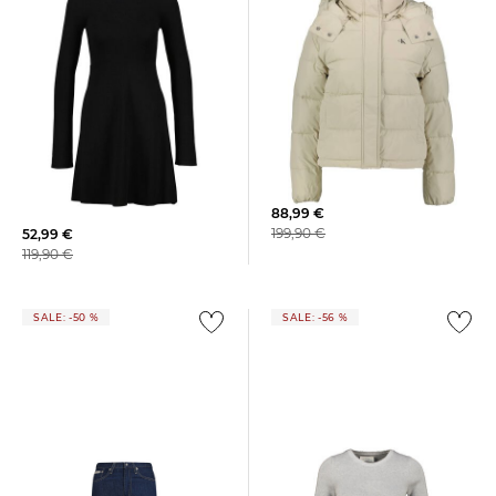
Calvin Klein Jeans | Damen
Calvin Klein Jeans | Damen
Steppjacke
Strickkleid CK INTARSIA
SWEATER DRESS
88,99 €
199,90 €
52,99 €
119,90 €
SALE: -50 %
SALE: -56 %