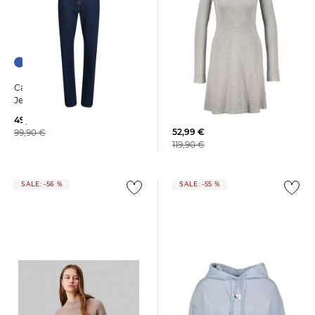
Calvin Klein Jeans | Damen
Calvin Klein Jeans | Damen
Strickkleid CK INTARSIA
Jeans HIGH RISE STRAIGHT
SWEATER DRESS
49,99 €
52,99 €
99,90 €
119,90 €
SALE: -56 %
SALE: -55 %