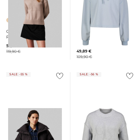
Calvin Klein Jeans | Damen
Calvin Klein Jeans | Damen
Hoodie WASHED WOVEN
Pullover INTARSIA
LABEL HOODIE
52,99 €
49,89 €
119,90 €
109,90 €
SALE: -55 %
SALE: -56 %