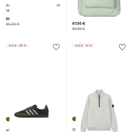
FJÄLLRÄVEN |
Asics SportStyle | Sneaker mit
Tagesrucksack KANKEN MINT
Veloursleder LYTE CLASSIC
GREEN
68,39 €
67,95 €
85,00 €
99,99 €
SALE: -29 %
SALE: -41 %
Stone Island | Herren
adidas Originals | Herren