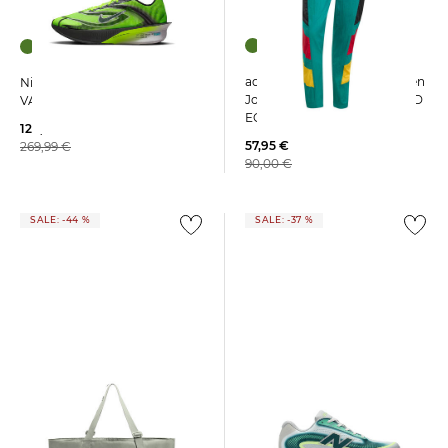
adidas Performance | Herren
Nike | Herren Laufschuhe
Jogginghose DEUTSCHLAND
VAPORFLY 4
EQTGRN
129,99 €
57,95 €
269,99 €
90,00 €
SALE: -44 %
SALE: -37 %