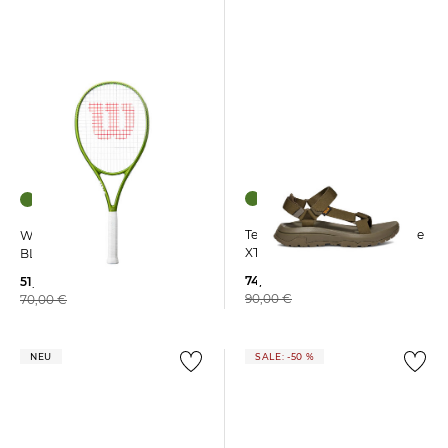
Teva | Herren Wanderschuhe
Wilson | Tennisschläger
XTL3
BLADE FEEL TEAM 103
74,25 €
51,25 €
90,00 €
70,00 €
NEU
SALE: -50 %