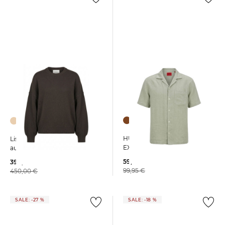
HUGO | Herren Hemd
Lisa Yang | Damen Pullover
EXOLINO
aus Kaschmir VEIRA
59,99 €
399,99 €
99,95 €
450,00 €
SALE: -27 %
SALE: -18 %