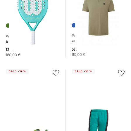
+4
Belstaff | Herren Poloshirt
Wilson | Padelschläger
Kurzarm
BLADE LS V4
59,99 €
120,99 €
110,00 €
160,00 €
SALE: -52 %
SALE: -36 %