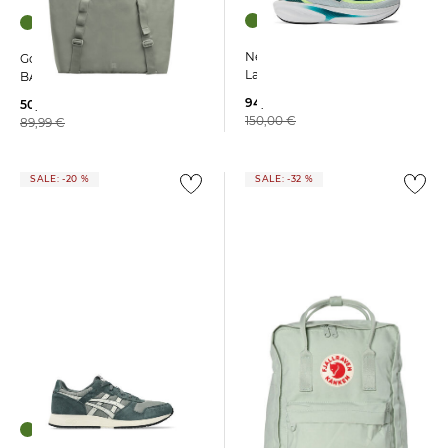
New Balance | Herren
GotBag | Reisetasche TOTE
Laufschuhe ELLIPSE
BAG Large
94,99 €
50,00 €
150,00 €
89,99 €
SALE: -20 %
SALE: -32 %