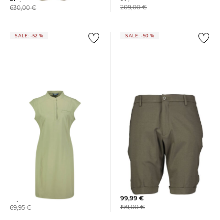
209,00 €
630,00 €
SALE: -52 %
SALE: -50 %
GTA | Herren Shorts DAVIDE
meru | Damen Outdoor-Kleid
MONTPELLIER DRESS
99,99 €
33,55 €
199,00 €
69,95 €