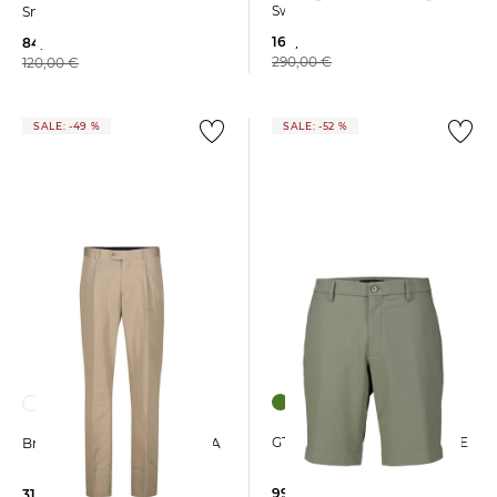
Sweatshirt
Sneaker SAMBAS OG
169,99 €
84,95 €
290,00 €
120,00 €
SALE: -49 %
SALE: -52 %
GTA | Herren Shorts DAVIDE
Brioni | Herren Hose PIENZA
99,99 €
319,99 €