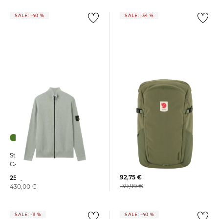
SALE: -40 %
SALE: -34 %
FJÄLLRÄVEN | Rucksack
Stone Island | Herren
"Ulvö 23"
Cardigan aus Baumwolle
92,75 €
259,99 €
139,99 €
430,00 €
SALE: -11 %
SALE: -40 %