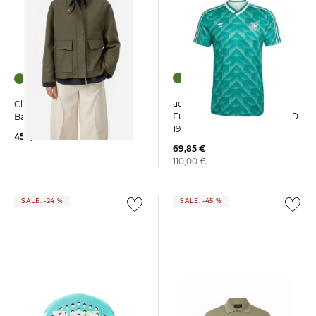
adidas Performance |
Closed | Damen Jacke aus
Fußballtrikot DEUTSCHLAND
Baumwolle
1990 AUSWÄRTS
450,00 €
69,85 €
110,00 €
SALE: -24 %
SALE: -45 %