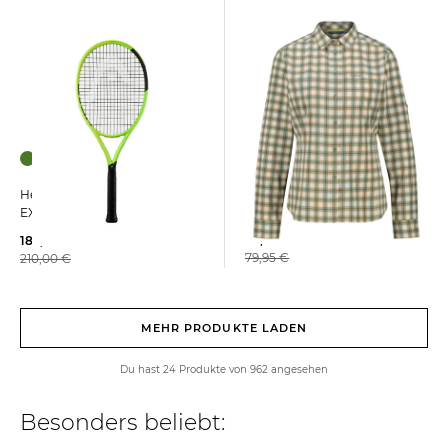
+1
meru | Damen Bluse SAUDA
Head | Tennisschläger
Langarm
EXTREME TEAM 2026
39,99 €
183,99 €
79,95 €
210,00 €
MEHR PRODUKTE LADEN
Du hast 24 Produkte von 962 angesehen
Besonders beliebt: