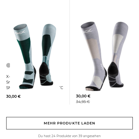
+1
+2
X-Socks | Skisocken mit
X-Socks | Ski- und
Merinowolle SKI DISCOVER
Snowboardsocken
MERINO OTC
SNOWBOARD DISCOVER OTC
30,00 €
30,00 €
34,95 €
MEHR PRODUKTE LADEN
Du hast 24 Produkte von 39 angesehen