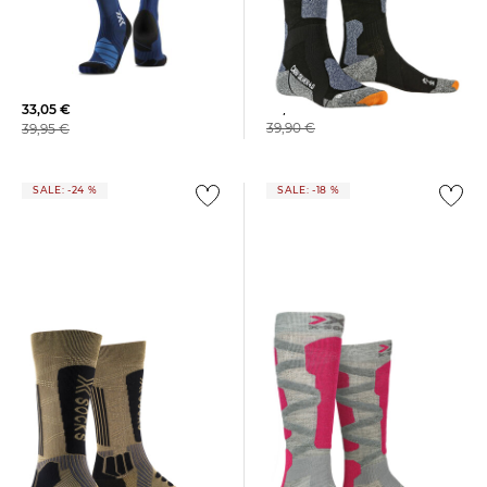
X-Socks | Skisocken CARVE
X-Socks | Skistrümpfe SKI
SILVER 4.0
EXPERT OTC
30,35 €
33,05 €
39,90 €
39,95 €
SALE: -24 %
SALE: -18 %