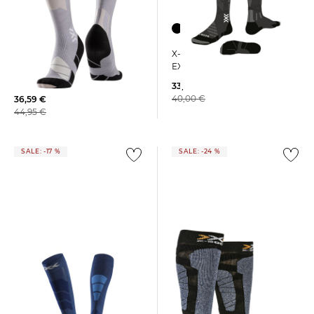
X-Socks | Skistrümpfe SKI
X-Socks | Skisocken mit
EXPERT OTC
Merinowolle SKI PERFORM
MERINO OTC
33,05 €
40,00 €
36,59 €
44,95 €
SALE: -17 %
SALE: -24 %