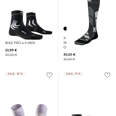
X-Socks | Damen
X-Socks | Herren Radsocken
Skistrümpfe SKI PERFORM
BIKE PRO 4.0 MEN
OTC
22,99 €
30,00 €
30,00 €
35,00 €
SALE: -16 %
SALE: -17 %