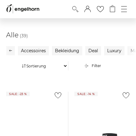
Alle
(39)
Accessoires
Bekleidung
Deal
Luxury
Ma
Filter
SALE: -23 %
SALE: -14 %