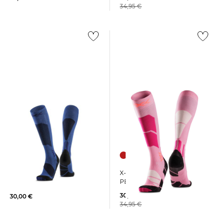
34,95 €
+1
X-Socks | Skistrümpfe
X-Socks | Skisocken SKI
PERFORM OTC
DISCOVER OTC
30,00 €
30,00 €
34,95 €