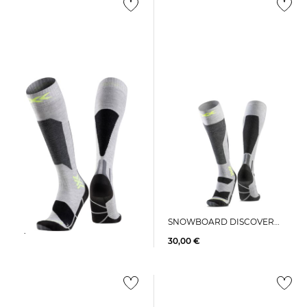
+2
+1
X-Socks | Ski- und
X-Socks | Skisocken SKI
Snowboardsocken
DISCOVER OTC
SNOWBOARD DISCOVER
30,00 €
OTC
30,00 €