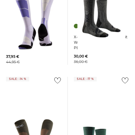
X-Socks | Wandersocken mit
X-Socks | Skisocken mit
Wolle X-SOCKS® HIKE
Merinowolle SKI PERFORM
PERFORM MERINO CREW
MERINO OTC
30,00 €
37,95 €
36,00 €
44,95 €
SALE: -14 %
SALE: -17 %