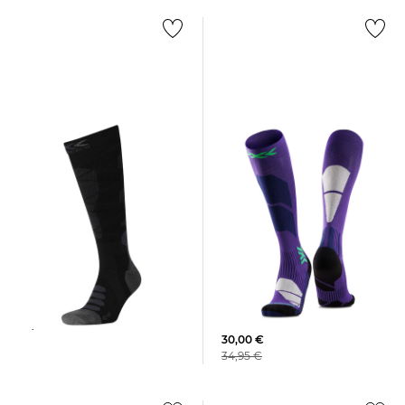
X-Socks | Damen
X-Socks | Herren Skistrümpfe
Skistrümpfe SKI PERFORM
SKI SILK MERINO 4.0
OTC
54,90 €
30,00 €
34,95 €