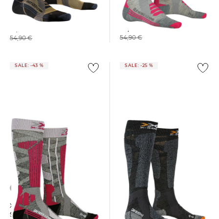
X-Socks | Damen Skisocken
X-Socks | Damen Skisocken
SKI SILK MERINO 4.0 WMN
HELIXX GOLD WMN 4.0
44,99 €
41,89 €
54,90 €
54,90 €
SALE: -43 %
SALE: -25 %
X-Socks | Skisocken CARVE
X-Socks | Damen
SILVER 4.0
Skistrümpfe SKI RIDER 4.0