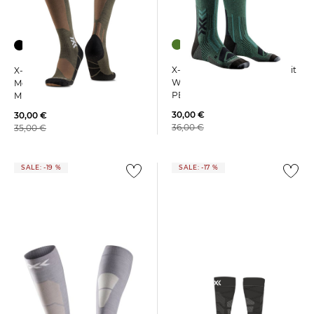
+1
X-Socks | Wandersocken mit
X-Socks | Skisocken mit
Wolle X-SOCKS® HIKE
Merinowolle SKI DISCOVER
PERFORM MERINO CREW
MERINO OTC
30,00 €
30,00 €
36,00 €
35,00 €
SALE: -19 %
SALE: -17 %