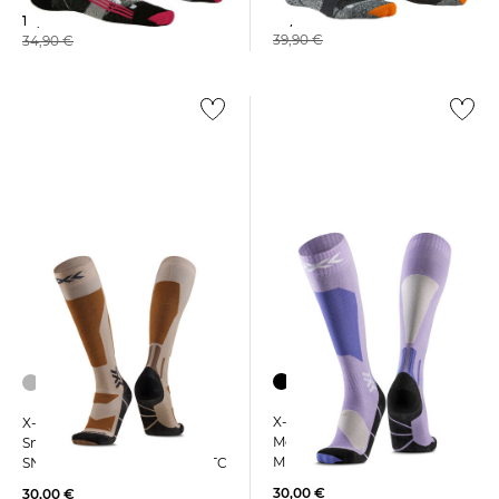
30,00 €
19,99 €
39,90 €
34,90 €
+1
+2
X-Socks | Skisocken mit
X-Socks | Ski- und
Merinowolle SKI DISCOVER
Snowboardsocken
MERINO OTC
SNOWBOARD DISCOVER OTC
30,00 €
30,00 €