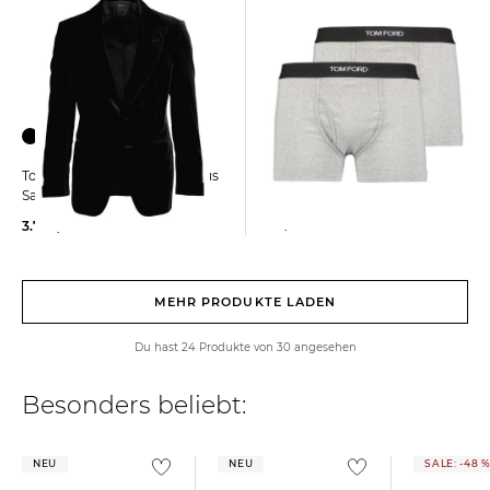
Tom Ford | Herren
Tom Ford | Herren Sakko aus
Retropants 2er-Pack
Samt
95,00 €
3.750,00 €
MEHR PRODUKTE LADEN
Du hast 24 Produkte von 30 angesehen
Besonders beliebt:
NEU
NEU
SALE: -48 