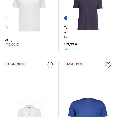
+3
Tom Ford | Herren T-Shirt
Tom Ford | Herren T-Shirt
aus Lyocell aus Baumwolle
Regular Fit
209,99 €
159,99 €
410,00 €
320,00 €
SALE: -49 %
SALE: -50 %