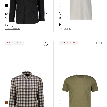
Tom Ford | Herren T-Shirt
Tom Ford | Herren Feldjacke
aus Baumwolle und Seide
Aus Baumwolle und Seide
209,99 €
1.700,00 €
410,00 €
3.390,00 €
SALE: -49 %
SALE: -49 %