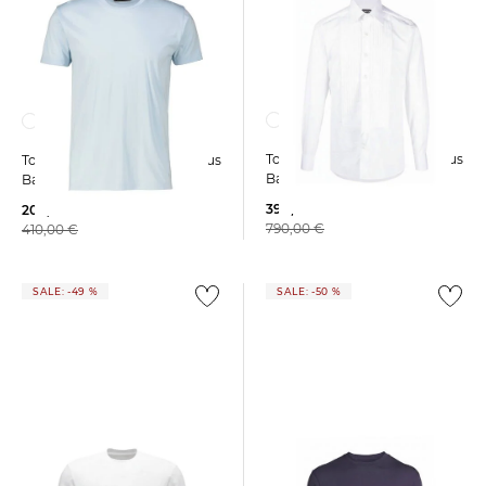
Tom Ford | Herren Hemd aus
Tom Ford | Herren T-Shirt aus
Baumwolle Slim Fit
Baumwolle und Seide
399,99 €
209,99 €
790,00 €
410,00 €
SALE: -49 %
SALE: -50 %