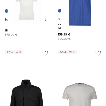
+3
Tom Ford | Herren T-Shirt
Tom Ford | Herren Poloshirt
aus Lyocell aus Baumwolle
Regular Fit
189,99 €
159,99 €
370,00 €
320,00 €
SALE: -50 %
SALE: -49 %