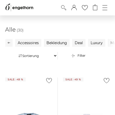
Alle
(30)
Accessoires
Bekleidung
Deal
Luxury
Ma
Filter
SALE: -49 %
SALE: -49 %