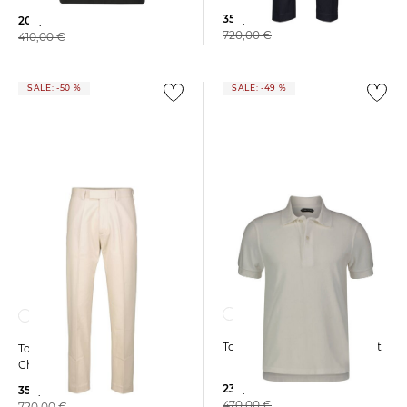
359,99 €
209,99 €
720,00 €
410,00 €
SALE: -50 %
SALE: -49 %
Tom Ford | Herren Poloshirt
Tom Ford | Herren
Chinohose
239,99 €
359,99 €
470,00 €
720,00 €