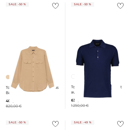
SALE: -50 %
SALE: -50 %
Tom Ford | Herren Poloshirt
Tom Ford | Herren Hemd aus
aus Baumwolle und Seide
Baumwollmischung
630,00 €
409,99 €
1.250,00 €
820,00 €
SALE: -50 %
SALE: -49 %