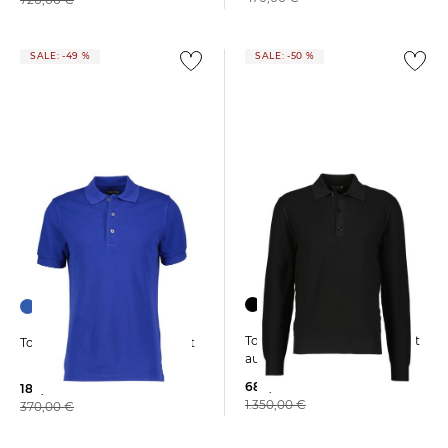
SALE: -49 %
SALE: -50 %
Tom Ford | Herren Poloshirt
Tom Ford | Herren Poloshirt
aus Baumwolle und Seide
680,00 €
189,99 €
1.350,00 €
370,00 €