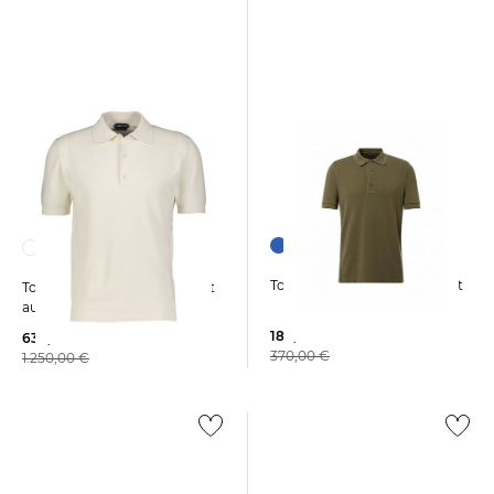
Tom Ford | Herren Poloshirt
Tom Ford | Herren Poloshirt
aus Baumwolle und Seide
189,99 €
630,00 €
370,00 €
1.250,00 €