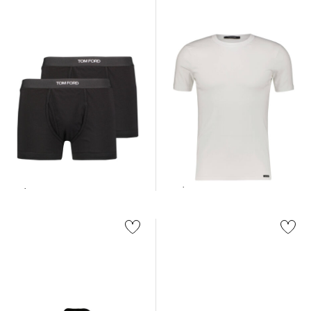
Tom Ford | Herren T-Shirt
Tom Ford | Herren
Retropants 2er-Pack
110,00 €
95,00 €