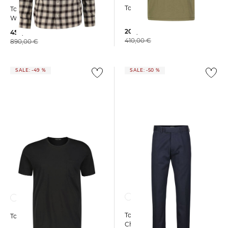
Tom Ford | Herren T-Shirt
Tom Ford | Herren Hemd
WESTERN FLUID Slim Fit
209,99 €
450,00 €
410,00 €
890,00 €
SALE: -49 %
SALE: -50 %
Tom Ford | Herren
Tom Ford | Herren T-Shirt
Chinohose