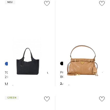
NEU
Prada | Damen Handtasche
TOD´S | Damen Tasche APA
BONNIE Small
2 MANICI MEDIA T
2.400,00 €
1.500,00 €
GREEN