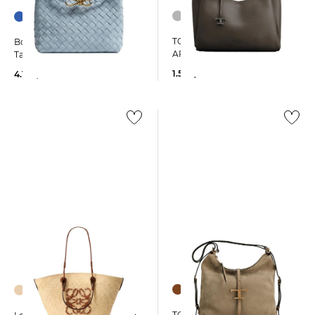
TOD´S | Damen Tote-Bag
Bottega Veneta | Damen
APA MANICI MEDIA
Tasche ANDIAMO
1.500,00 €
4.100,00 €
TOD´S | Damen