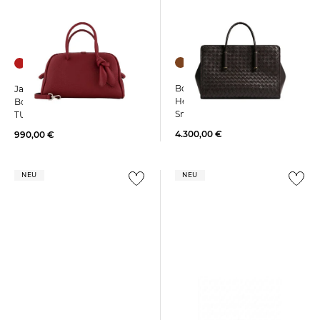
Bottega Veneta | Damen
Jacquemus | Damen
Henkeltasche BARBARA
Bowlingtasche LE PETIT
Small
TURISMO
4.300,00 €
990,00 €
NEU
NEU