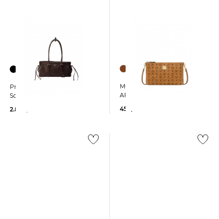
MCM | Umhängetasche
Prada | Damen
AREN POUCH Mini
Schultertasche BONNIE
450,00 €
2.800,00 €