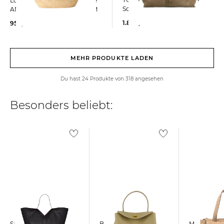
Loewe | Damen Korbtasche
Schultertasche T TIMELESS
ANAGRAM BASKET MEDIUM
1.800,00 €
950,00 €
MEHR PRODUKTE LADEN
Du hast 24 Produkte von 318 angesehen
Besonders beliebt:
Saint Laurent |
Balenciaga | Damen
Miu Miu | Damen