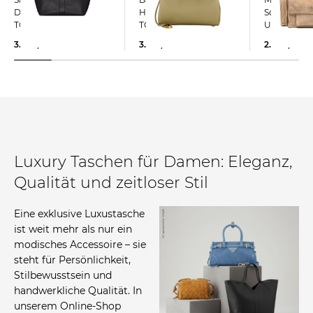
Damen Shopper Y
Handtasche RODEO
Schulterta
TOTE Large
TOP MEDIUM
UTILITY
3.500,00 €
3.100,00 €
2.800,00 €
Luxury Taschen für Damen: Eleganz,
Qualität und zeitloser Stil
Eine exklusive Luxustasche
ist weit mehr als nur ein
modisches Accessoire – sie
steht für Persönlichkeit,
Stilbewusstsein und
handwerkliche Qualität. In
unserem Online-Shop