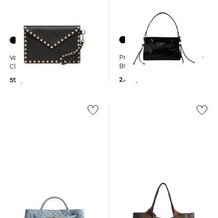
Prada | Damen Handtasche
Valentino Garavani | Damen
BONNIE Small
Clutch ROCKSTUD Medium
2.400,00 €
590,00 €