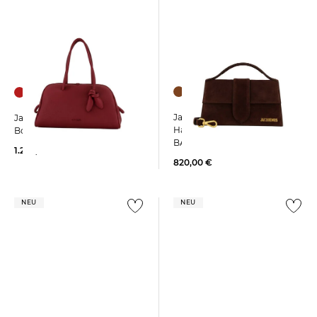
Jacquemus | Damen
Jacquemus | Damen
Handtasche LE GRAND
Bowlingtasche LE TURISMO
BAMBINO
1.250,00 €
820,00 €
NEU
NEU