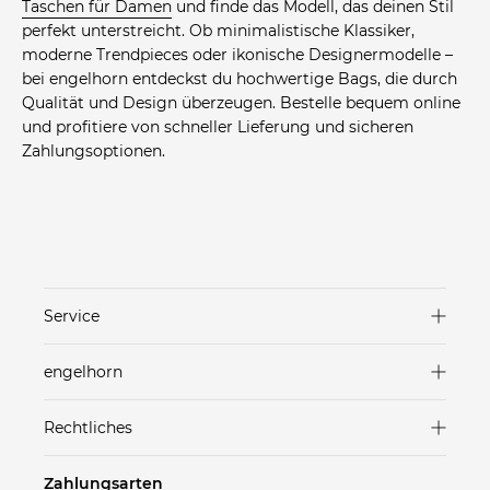
Taschen für Damen
und finde das Modell, das deinen Stil
perfekt unterstreicht. Ob minimalistische Klassiker,
moderne Trendpieces oder ikonische Designermodelle –
bei engelhorn entdeckst du hochwertige Bags, die durch
Qualität und Design überzeugen. Bestelle bequem online
und profitiere von schneller Lieferung und sicheren
Zahlungsoptionen.
Service
Versand & Lieferung
engelhorn
Zahlungsarten
Marken in unseren Stores
Rechtliches
Rücksendungen
Häuser
AGB
FAQ
Zahlungsarten