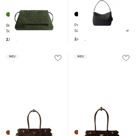
Prada | Damen
Bottega Veneta | Damen
Schultertasche aus Kalbsleder
Schultertasche GIORNO
2.600,00 €
2.900,00 €
NEU
NEU