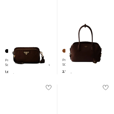
Prada | Damen Shopper
Prada | Damen
SOFTY LUX
Schultertasche aus RE-Nylon
2.700,00 €
1.690,00 €