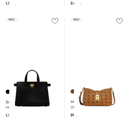
2.800,00 €
1.590,00 €
NEU
NEU
MCM | Damen
Burberry | Damen
Umhängetasche TRACY
Henkeltasche COTSWOLDS
910,00 €
1.750,00 €