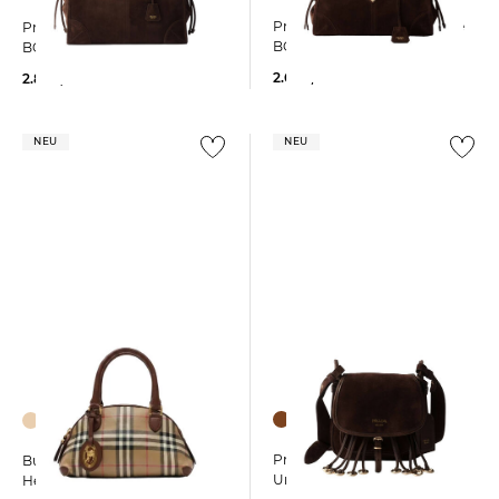
Prada | Damen Handtasche
Prada | Damen Handtasche
BONNIE Medium
BONNIE TOTE
2.600,00 €
2.800,00 €
NEU
NEU
Prada | Damen
Burberry | Damen
Umhängetasche CORSAIRE
Henkeltasche PRIMROSE