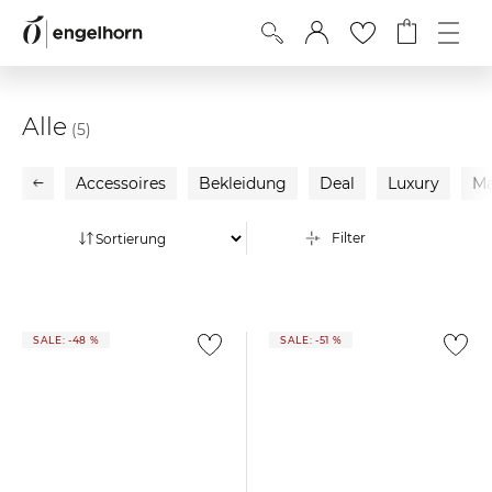
Alle
(5)
Accessoires
Bekleidung
Deal
Luxury
Ma
Filter
SALE: -48 %
SALE: -51 %