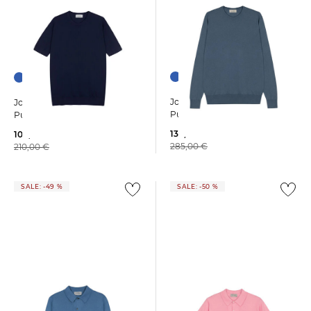
John Smedley | Herren
John Smedley | Herren
Pullover ROWLAND
Pullover KEMPTON
139,99 €
109,99 €
285,00 €
210,00 €
SALE: -49 %
SALE: -50 %