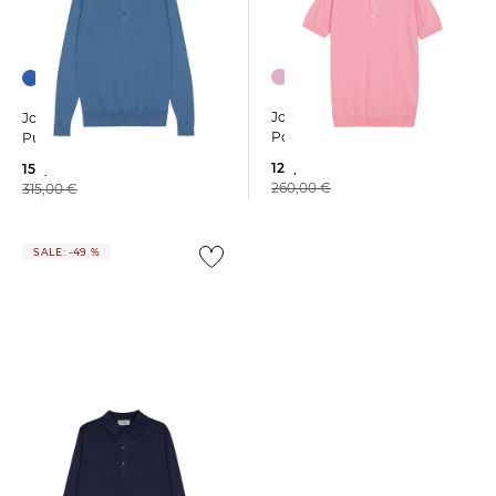
John Smedley | Herren
John Smedley | Herren
Poloshirt ROTH Kurzarm
Pullover BRADWELL
129,99 €
159,99 €
260,00 €
315,00 €
SALE: -49 %