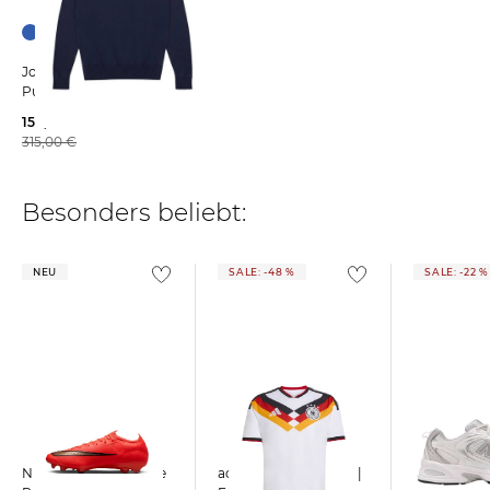
John Smedley | Herren
Pullover BRADWELL
159,99 €
315,00 €
Besonders beliebt:
NEU
SALE: -48 %
SALE: -22 %
Nike | Fußballschuhe
adidas Performance |
New Balance