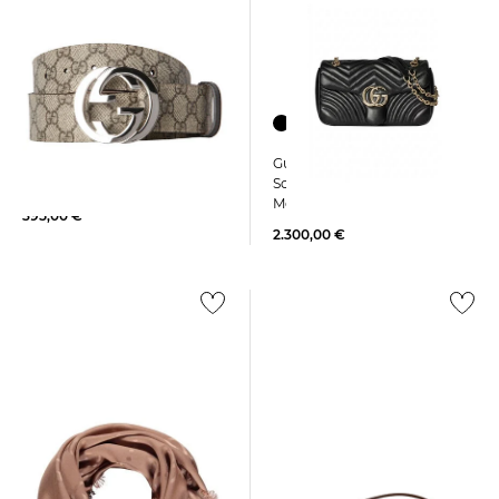
Gucci | Damen
Gucci | Herren Gürtel
Schultertasche GG MARMOT
SUPREME GG CANVAS
Medium
395,00 €
2.300,00 €