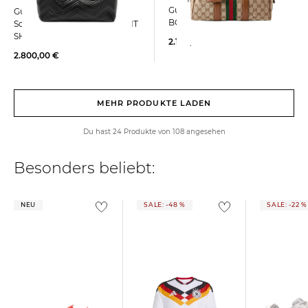
Gucci | Tasche OPHIDIA
Gucci | Damen
BOSTON BAG MEDIUM
Schultertasche GG MARMONT
SHOPPER
2.100,00 €
2.800,00 €
MEHR PRODUKTE LADEN
Du hast 24 Produkte von 108 angesehen
Besonders beliebt:
NEU
SALE: -48 %
SALE: -22 %