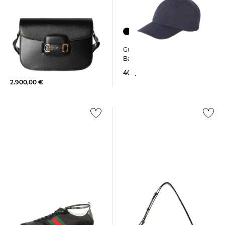
Gucci | Herren Cap aus
Gucci | Damen
Baumwolle
Schultertasche 1955
HORSEBIT M FLAP
405,00 €
2.900,00 €