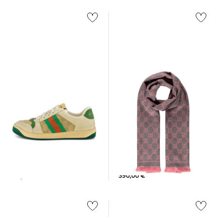
Gucci | Damen Schal STEN
Gucci | Damen Sneaker
GG
SCREENER
390,00 €
850,00 €