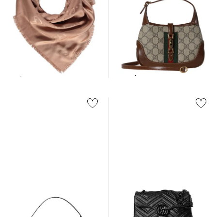
Gucci | Damen Handtasche
Gucci | Damen Tuch aus
JACKIE 1961 MINI
Seide und Wolle ATAREST
2.300,00 €
520,00 €