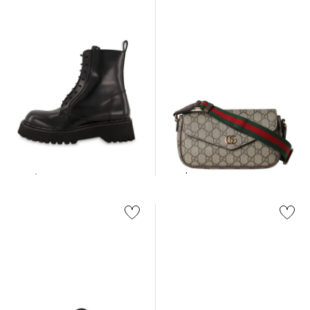
Gucci | Umhängetasche
Gucci | Damen Stiefelette aus
OPHIDIA MINI
Leder
950,00 €
1.300,00 €