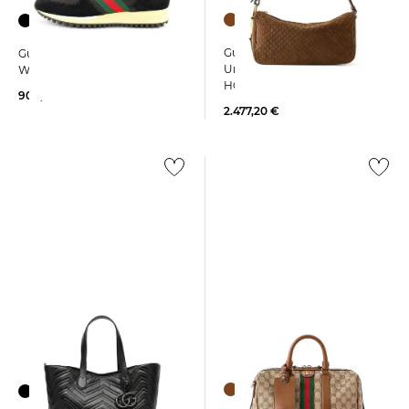
Gucci | Damen
Gucci | Damen Sneaker
Umhängetasche HALF
WNORASNKR
HORSEBIT MEDIUM
900,00 €
2.477,20 €