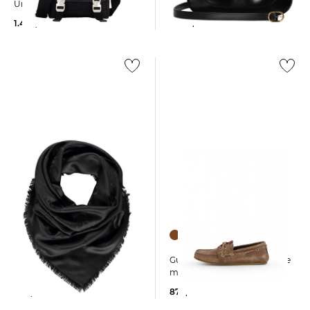
Schultertasche JACKIE 1061
Umhängetasche
3.200,00 €
1.450,00 €
Gucci | Herren Bootsschuhe
Gucci | Damen Tuch aus
mit Web-Detail
Seide und Wolle ATAREST
870,00 €
490,00 €