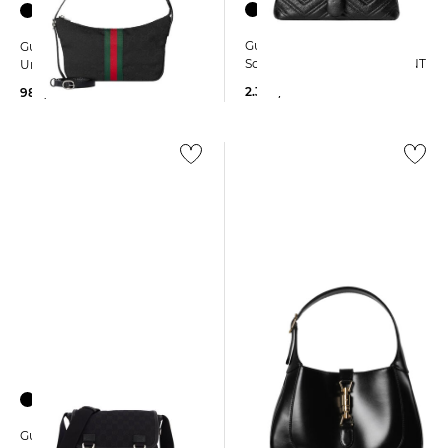
Gucci | Damen
Gucci | Herren
Schultertasche GG MARMONT
Umhängetasche LUNETTA
2.300,00 €
980,00 €
Gucci | Damen
Gucci | Herren