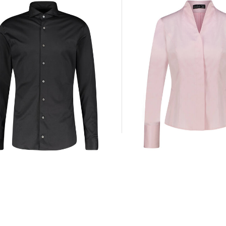
van Laack | Damen Blu
 Hemd Slim Fit
arm
174,95 €
179,95 €
5 €