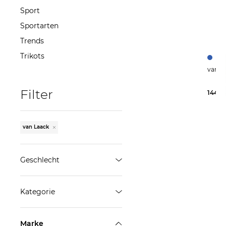
Sport
Sportarten
Trends
Trikots
Filter
144,9
van Laack
Geschlecht
Damen
Kategorie
Herren
Blusen & Tuniken
ÜBERNEHMEN
Marke