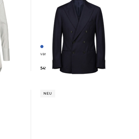
van Laack | Herren Sakko VL-FERIS
549,95 €
NEU