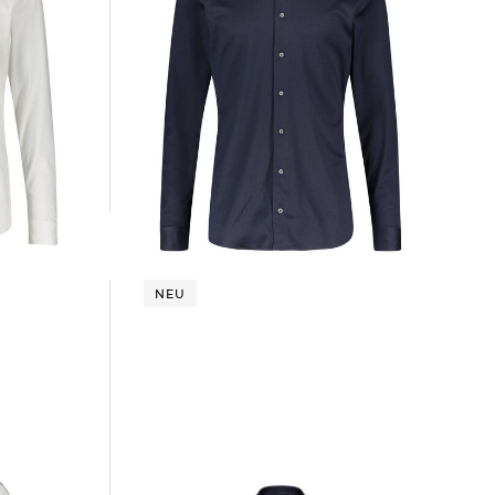
van Laack | Herren Hemd Slim Fit
Langarm
199,95 €
NEU