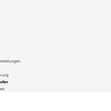
nstellungen
hrung
rufen
eit