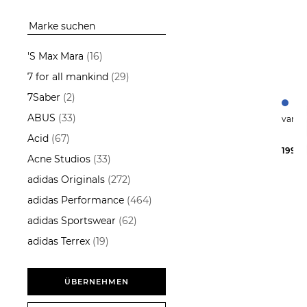
Hemden
Hosen
Sakkos
'S Max Mara
(16)
Shirts
7 for all mankind
(29)
7Saber
(2)
ÜBERNEHMEN
ABUS
(33)
Acid
(67)
199,9
Acne Studios
(33)
adidas Originals
(272)
adidas Performance
(464)
adidas Sportswear
(62)
adidas Terrex
(19)
Aeyde
(13)
AG - Adriano Goldschmied
ÜBERNEHMEN
(14)