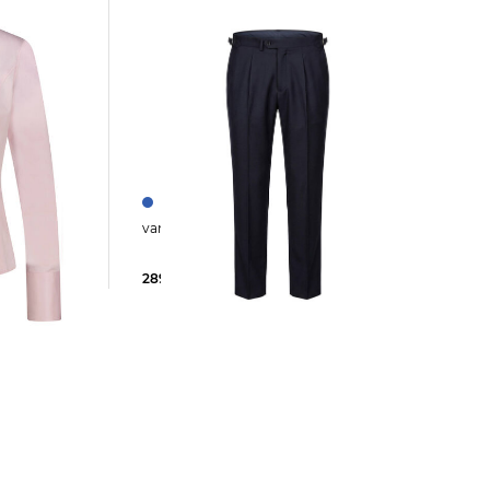
se ALISA-NOS
van Laack | Herren Bundfalten-Hose
289,95 €