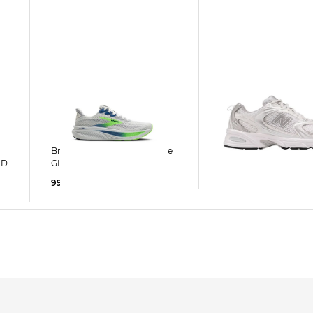
New Balance | Sneaker MR
Brooks | Herren Laufschuhe
530 EMA
ND
GHOST 17
93,35 €
120,00 €
99,99 €
150,00 €