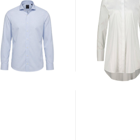
van Laack | Damen Popeline
van Laack | Herren Hemd RESO
Hemdbluse BLUME-NOS
184,95 €
189,95 €
5 €