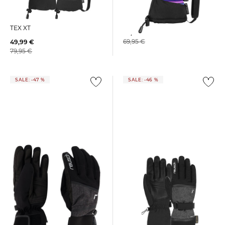
Reusch | Damen
Reusch | Herren
Handschuhe DEMI R-TEX XT
Skihandschuhe KONDOR R-
TEX XT
56,05 €
69,95 €
49,99 €
79,95 €
SALE: -47 %
SALE: -46 %
Reusch | Damen Ski
Reusch | Damen