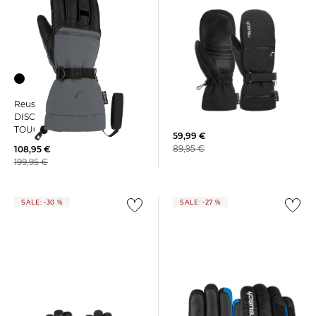
Reusch | Damen
Reusch | Handschuhe
Skifäustlinge ALESSIA MITTEN
DISCOVERY GORE-TEX
TOUCH-TEC
59,99 €
89,95 €
108,95 €
199,95 €
SALE: -30 %
SALE: -27 %