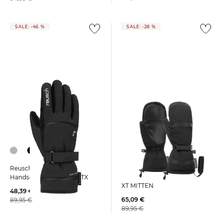
SALE: -46 %
SALE: -28 %
Reusch | Damen
Reusch | Damen Ski
Skihandschuhe COZY R-TEX®
Handschuhe ALESSIA GTX
XT MITTEN
48,39 €
65,09 €
89,95 €
89,95 €