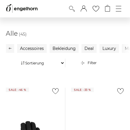
Alle
(45)
Accessoires
Bekleidung
Deal
Luxury
Ma
Filter
SALE: -46 %
SALE: -33 %