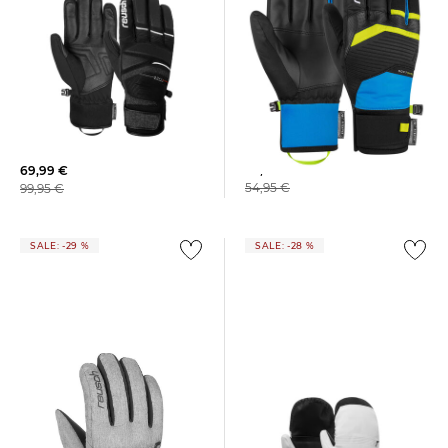
+1
Reusch | Herren
Reusch | Herren
Skihandschuhe R-TEX XT
Skihandschuhe R-TEX XT
39,99 €
69,99 €
54,95 €
99,95 €
SALE: -29 %
SALE: -28 %