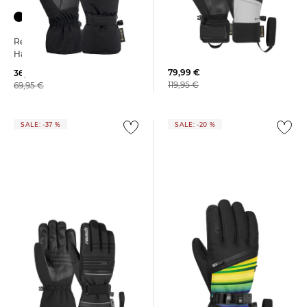
Reusch | Skihandschuhe
Reusch | Damen Ski
JUPITER GORE-TEX
Handschuhe SANDY
79,99 €
36,55 €
119,95 €
69,95 €
SALE: -37 %
SALE: -20 %