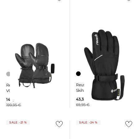
Reusch | Herren
Reusch | Skihandschuhe
Skihandschuhe SVEN
VOLCANO PRO GORE-TEX
43,35 €
144,95 €
69,95 €
199,95 €
SALE: -21 %
SALE: -24 %