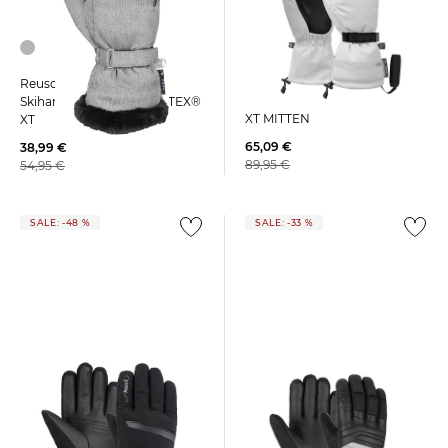
Reusch | Damen
Reusch | Damen
Skihandschuhe COZY R-TEX®
Skihandschuhe LUNA R-TEX®
XT MITTEN
XT
65,09 €
38,99 €
89,95 €
54,95 €
SALE: -48 %
SALE: -33 %