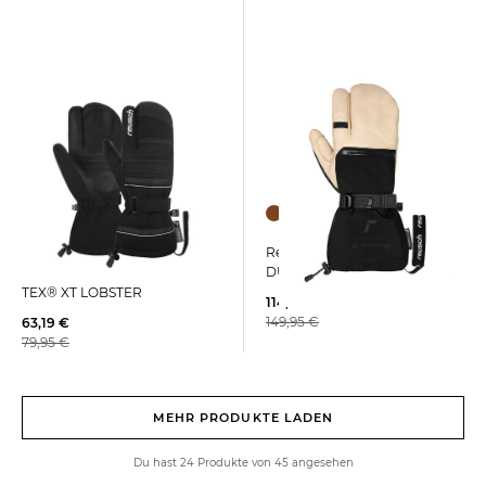
Reusch | Skihandschuhe
Reusch | Herren
DUALITY R-WOOL LOBSTER
Skihandschuhe CONAN R-
TEX® XT LOBSTER
114,05 €
149,95 €
63,19 €
79,95 €
MEHR PRODUKTE LADEN
Du hast 24 Produkte von 45 angesehen