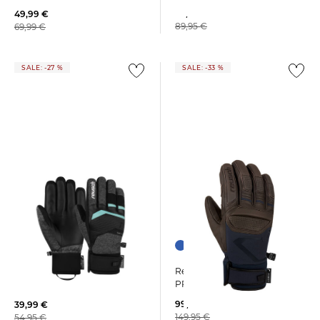
59,99 €
49,99 €
89,95 €
69,99 €
SALE: -27 %
SALE: -33 %
+1
Reusch | Skihandschuhe
Reusch | Herren
PRO RC
Skihandschuhe R-TEX XT
99,99 €
39,99 €
149,95 €
54,95 €