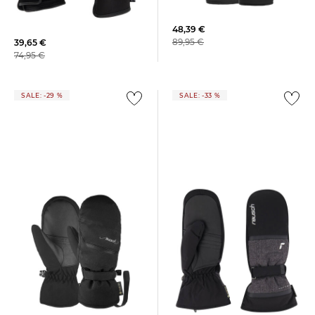
Handschuhe ALESSIA GTX
Skihandschuhe TESSA
STORMBLOXX
48,39 €
89,95 €
39,65 €
74,95 €
SALE: -29 %
SALE: -33 %
Reusch | Damen
Reusch | Damen Ski
Skifäustlinge ALESSIA MITTEN
Fäustlinge SANDY MITTEN