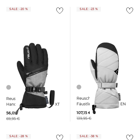
SALE: -20 %
SALE: -23 %
Reusch | Damen Ski
Reusch | Damen
Fäustlinge SONJA MITTEN
Handschuhe DEMI R-TEX XT
107,15 €
56,05 €
139,95 €
69,95 €
SALE: -28 %
SALE: -38 %