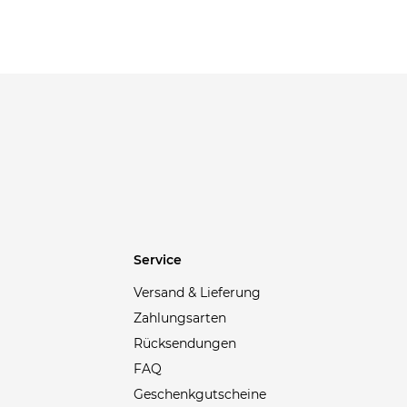
Blackroll
(9)
Blauer
(30)
Blizzard
(6)
Blonde No.8
(4)
Body Glove
(2)
BOGNER
(4)
Bollé
(2)
BootDoc
(1)
BOSS
(464)
Service
Bottega Veneta
(33)
Versand & Lieferung
BRAX
(96)
Zahlungsarten
Brioni
(9)
Rücksendungen
Brompton
(18)
FAQ
Brooks
(95)
Geschenkgutscheine
Brunello Cucinelli
(78)