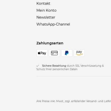
Kontakt
Buena Vista
(3)
Mein Konto
BUFF
(3)
Newsletter
Bugatti
(2)
WhatsApp-Channel
Burberry
(89)
Burton
(1)
Zahlungsarten
Cabaia
(12)
Calvin Klein
(15)
Calvin Klein Jeans
(12)
Cambio
(51)
Sichere Bezahlung
durch SSL Verschlüsselung &
Schutz Ihrer persönlichen Daten
Canada Goose
(4)
Care Plus
(1)
Carhartt WIP
(31)
Casall
(1)
Alle Preise inkl. Mwst., zzgl. anfallender Versand- und Liefe
Casio
(1)
Castelli
(17)