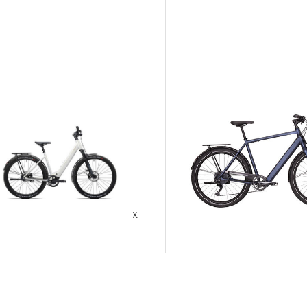
Coboc | E-Trekkingrad BRISTOL DMT,
 BELT
Diamantrahmen, Coboc Elect
instieg Bosch Performance Line SX
250 W
Wh
3.499,00 €
,95 €
5.699,00 €