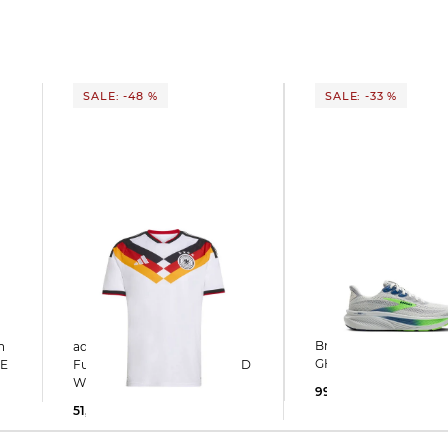
SALE: -48 %
SALE: -33 %
Brooks | Herren Laufschuhe
adidas Performance |
GHOST 17
TE
Fußballtrikot DEUTSCHLAND
WM 2026 HOME
99,99 €
150,00 €
51,77 €
100,00 €