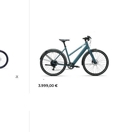
Coboc | E-Bike VESTERBRO TPZ
ce Line SX
Citybike 250 W
3.999,00 €