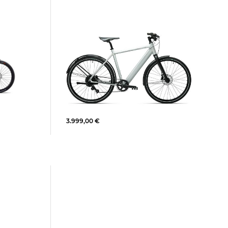
Coboc | E-Bike VESTERBRO DMT
ormance
Diamantrahmen 250 W
3.999,00 €