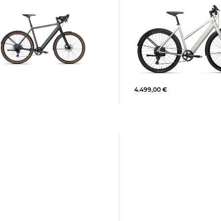
Coboc | E-Bike MERANO 
TOUR
ntrahmen Coboc Electric Drive
Wh
4.499,00 €
,00 €