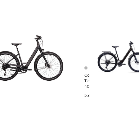
Coboc | E-Bike SKYE STEP ST
LLIO
Tiefeinstieg Bosch Performan
RT Tiefeinstieg
400 Wh
,00 €
5.299,00 €