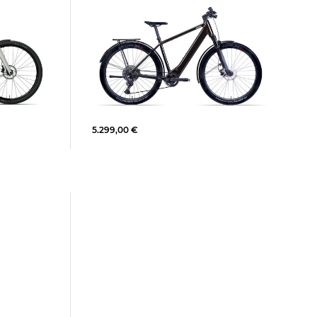
TPZ 250 W
Coboc | E-Bike SKYE DMT
5.299,00 €