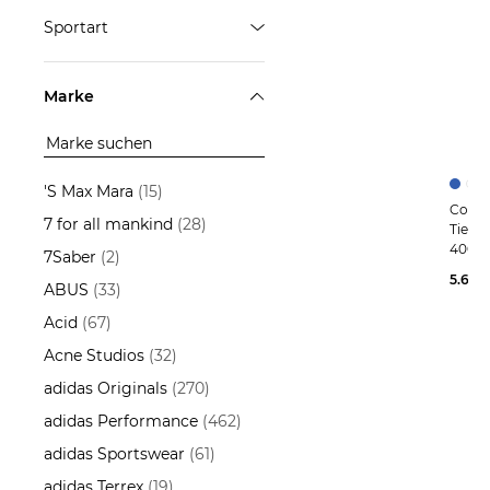
E-Bike
ÜBERNEHMEN
Sportart
Fahrrad
Radsport
ÜBERNEHMEN
Marke
ÜBERNEHMEN
'S Max Mara
(15)
Coboc | E-Bike SKYE STEP
7 for all mankind
(28)
Tiefe
400 
7Saber
(2)
5.699
ABUS
(33)
Acid
(67)
Acne Studios
(32)
adidas Originals
(270)
adidas Performance
(462)
adidas Sportswear
(61)
adidas Terrex
(19)