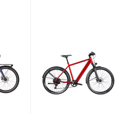
Coboc | E-Bike Diamantrahmen ISEO
ric Drive
Coboc Electric Drive 380 Wh
3.999,00 €