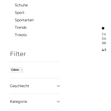
Schuhe
Sport
Sportarten
Trends
Coboc | E-Bike TORINO 
Trikots
Diama
360 
4.799
Filter
Coboc
Geschlecht
Damen
Kategorie
Herren