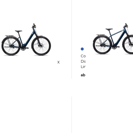
Coboc | E-Bike SKYE DMT BELT
 BELT
Diamantrahmen Bosch Perf
instieg Bosch Performance Line SX
Line SX 400 Wh
Wh
ab
5.600,00 €
,00 €