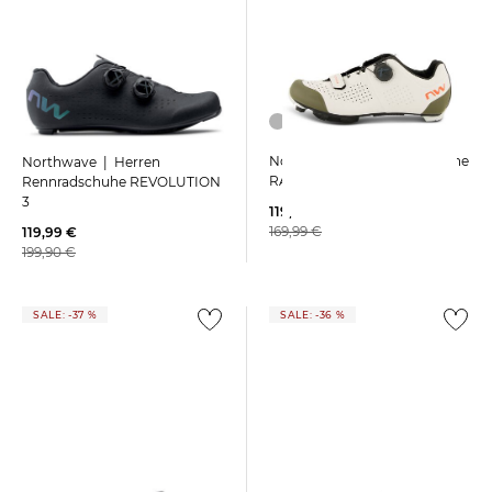
Northwave | MTB Radschuhe
Northwave | Herren
RAZER
Rennradschuhe REVOLUTION
3
119,99 €
169,99 €
119,99 €
199,90 €
SALE: -37 %
SALE: -36 %