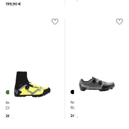
199,90 €
Northwave | Herren
Northwave | Radschuhe
Radschuhe EXTREME XT
CELSIUS XT ARCTIC GTX
249,99 €
269,99 €