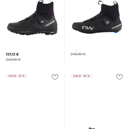
Northwave | Rennradschuhe
Northwave | Herren
CELSIUS R ARCTIC GTX
Mountainbikeschuhe X-
CELSIUS ARTIC GTX
159,99 €
249,90 €
157,15 €
249,90 €
SALE: -31 %
SALE: -16 %