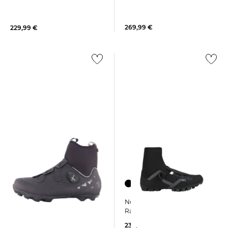
Mountainbike-Schuhe
Mountainbikeschuhe
KINGROCK PLUS GTX
MULTICROSS MID GTX
269,99 €
229,99 €
Northwave | Herren
Northwave | Herren
Radschuhe CELSIUS XT GTX
Mountainbikeschuhe MAGMA
XC CORE
239,99 €