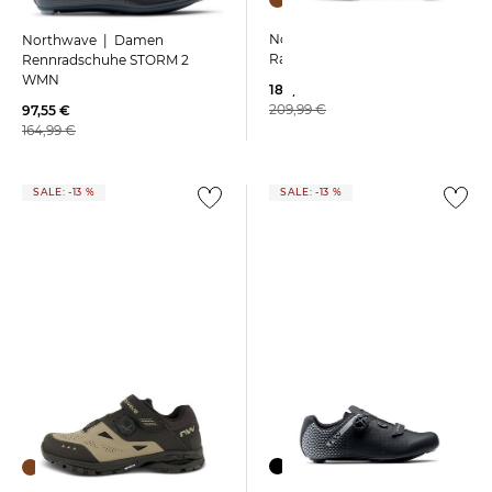
Northwave | Herren
Northwave | Damen
Radschuhe REBEL 3
Rennradschuhe STORM 2
WMN
180,05 €
209,99 €
97,55 €
164,99 €
SALE: -13 %
SALE: -13 %