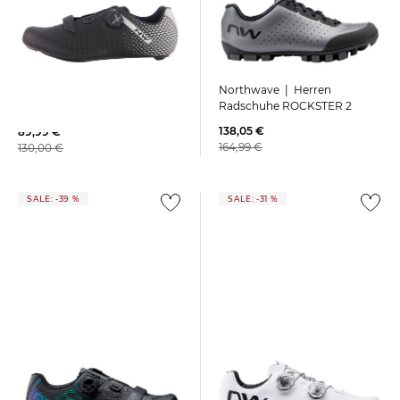
Northwave | Herren
Northwave | Herren
Radschuhe ROCKSTER 2
Radschuhe "Core Plus 2"
138,05 €
89,99 €
164,99 €
130,00 €
SALE: -39 %
SALE: -31 %