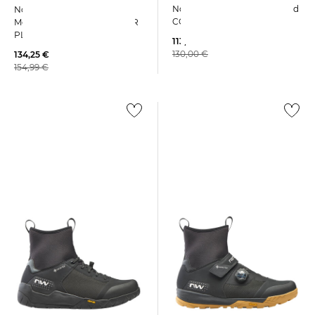
Northwave | Herren Rennrad
Northwave | Herren
CORE PLUS 2 Wide Fit
Mountainbikeschuhe SPIDER
PLUS 3
113,29 €
130,00 €
134,25 €
154,99 €
Northwave | Herren
Northwave | Herren