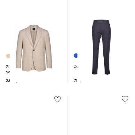
Zegna | Herren Chinohose
Zegna | Herren Sakko aus
Wolle, Kaschmir und Seide
710,00 €
2.900,00 €