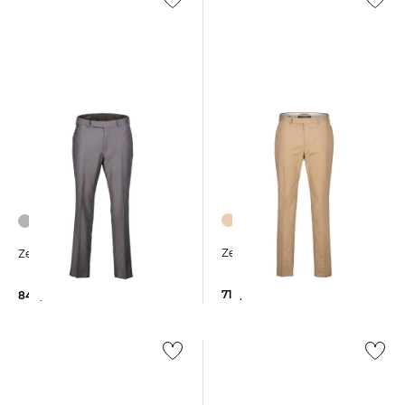
Zegna | Herren Chinohose
Zegna | Herren Hose
710,00 €
840,00 €