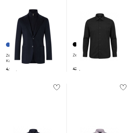
Zegna | Herren Hemd
Zegna | Herren Sakko aus
Kaschmir
425,00 €
4.950,00 €