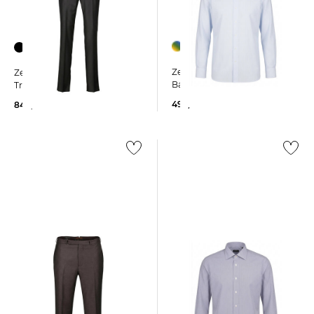
Zegna | Herren Hemd aus
Zegna | Herren Hose aus
Baumwolle
Trofeo Wolle
495,00 €
840,00 €