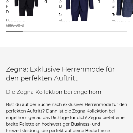
Zegna | Herren Anzug
Zegna | Herren Anzug
Zegna | Herren Sakko
PURE WOOL SUIT
DROP 7 Tailored Fit
aus Wolle 
DROP 7 Tailored Fit
1.000,00 €
700,00 €
1.000,00 €
1.990,00 €
1.390,00 €
1.990,00 €
Zegna: Exklusive Herrenmode für
den perfekten Auftritt
Die Zegna Kollektion bei engelhorn
Bist du auf der Suche nach exklusiver Herrenmode für den
perfekten Auftritt? Dann ist die Zegna Kollektion bei
engelhorn genau das Richtige für dich! Zegna bietet eine
breite Palette an hochwertiger Business- und
Freizeitkleidung, die perfekt auf deine Bedürfnisse