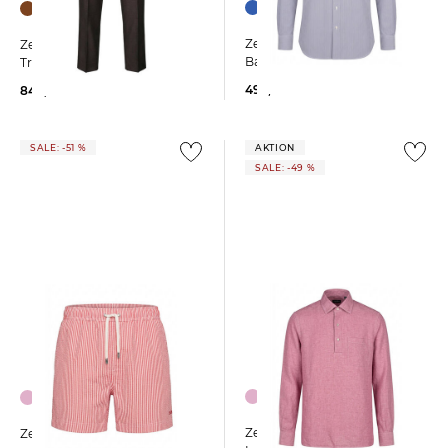
Zegna | Herren Hemd aus
Zegna | Herren Hose aus
Baumwolle
Trofeo Wolle
495,00 €
840,00 €
SALE: -51 %
AKTION
SALE: -49 %
Zegna | Herren Hemd aus
Zegna | Herren Badeshorts