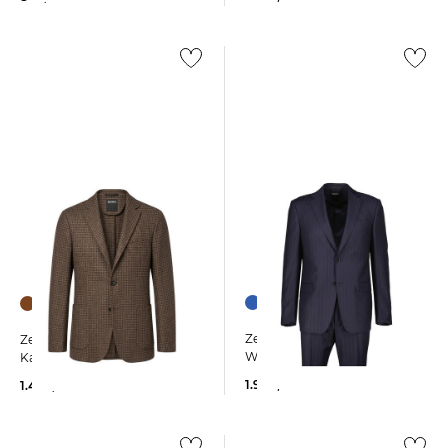
Zegna | Herren Anzug aus
Zegna | Herren Sakko aus
Wolle mit Stretch
Kaschmirmischung
1.990,00 €
1.490,00 €