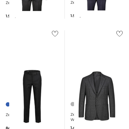
Zegna | Herren Anzug
Zegna | Herren Anzug
1.990,00 €
1.990,00 €
Zegna | Herren Sakko aus
Zegna | Herren Anzughose
Wolle
1.490,00 €
840,00 €