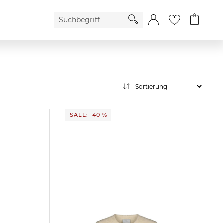
SALE: -40 %