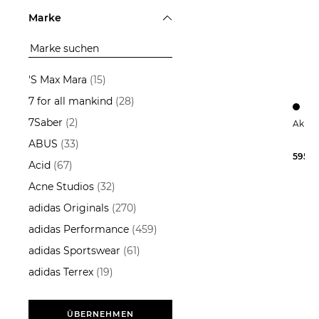
Blusen & Tuniken
Marke
Hosen
Jacken
Jeans
'S Max Mara
(15)
Pullover
7 for all mankind
(28)
Röcke
7Saber
(2)
Strickjacken
ABUS
(33)
595,0
Acid
(67)
ÜBERNEHMEN
Acne Studios
(32)
adidas Originals
(270)
adidas Performance
(459)
adidas Sportswear
(61)
adidas Terrex
(19)
Aeyde
(13)
AG - Adriano Goldschmied
ÜBERNEHMEN