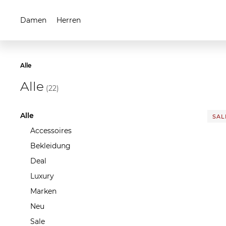
Damen
Herren
Alle
Alle
(22)
Alle
SAL
Accessoires
Bekleidung
Deal
Luxury
Marken
Neu
Sale