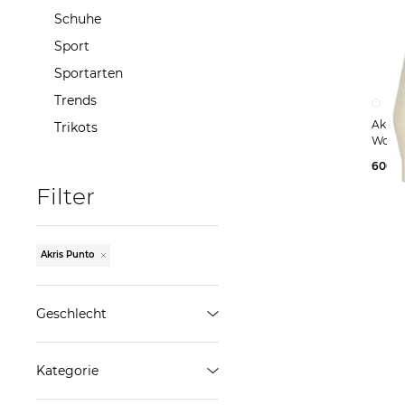
Schuhe
Sport
Sportarten
Trends
Akris Punto | Dam
Trikots
Wolle
600,
Filter
Akris Punto
Geschlecht
Damen
Kategorie
ÜBERNEHMEN