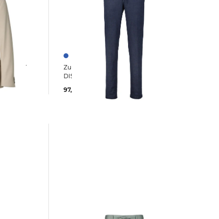
Zuitable | Herren Anzughose
DISPARTAFLEX Slim Fit
97,25 €
119,90 €