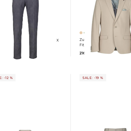
Zuitable | Herren Sakko NICK Regular
ISPARTAFLEX
Fit
it
216,95 €
229,90 €
 €
109,90 €
: -12 %
SALE: -19 %