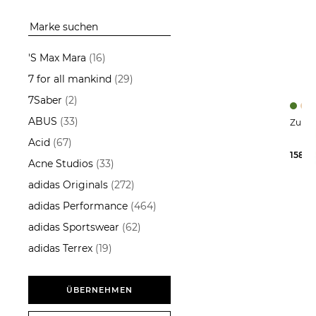
Sakkos
Westen
'S Max Mara
(16)
ÜBERNEHMEN
7 for all mankind
(29)
7Saber
(2)
ABUS
(33)
Acid
(67)
158,7
Acne Studios
(33)
adidas Originals
(272)
adidas Performance
(464)
adidas Sportswear
(62)
adidas Terrex
(19)
Aeyde
(13)
AG - Adriano Goldschmied
ÜBERNEHMEN
(14)