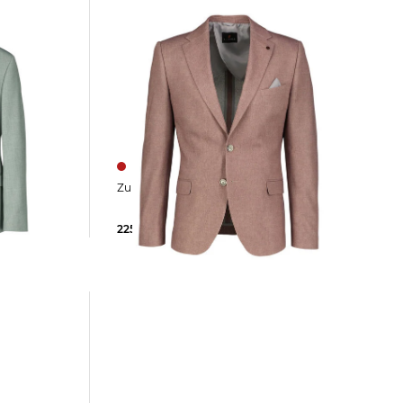
INICK
Zuitable | Herren Sakko DINICK
225,35 €
229,90 €