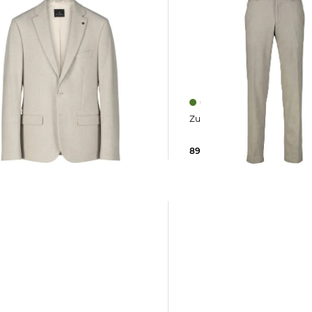
Zuitable | Herren Hose
Zuitable | Herren Sakko DINICK
89,55 €
109,90 €
5 €
219,90 €