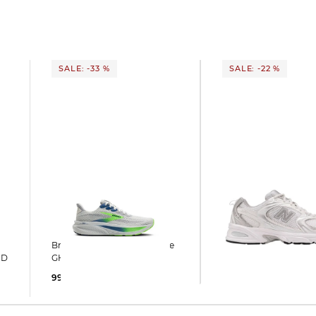
SALE: -33 %
SALE: -22 %
New Balance | Sneaker MR
Brooks | Herren Laufschuhe
530 EMA
ND
GHOST 17
93,35 €
120,00 €
99,99 €
150,00 €