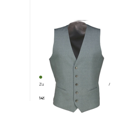
Zuitable | Herren Weste DIWESLEY RV
149,90 €