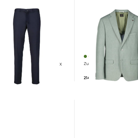
Zuitable | Herren Sakko D
ISPARTAFLEX
it
214,95 €
219,90 €
 €
99,95 €