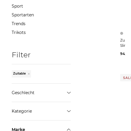
Sport
Sportarten
Trends
Trikots
Zuitable | Herren Hose D
Slim F
Filter
94,95
Zuitable
SALE
Geschlecht
Herren
Kategorie
ÜBERNEHMEN
Hosen
Marke