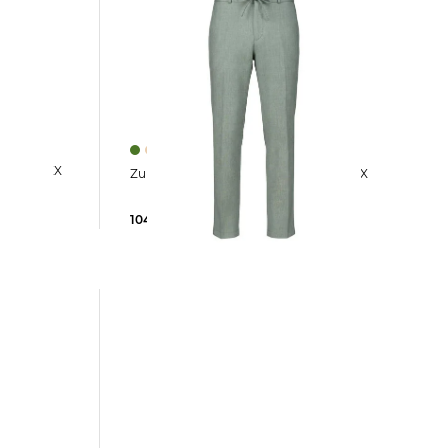
 DISPARTAFLEX
Zuitable | Herren Hose DISPARTAFLEX
104,95 €
109,90 €