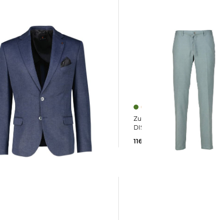
Zuitable | Herren Anzughose
Zuitable | Herren Sakko DINICK
DISPARTAFLEX Slim Fit
116,95 €
119,90 €
5 €
229,90 €