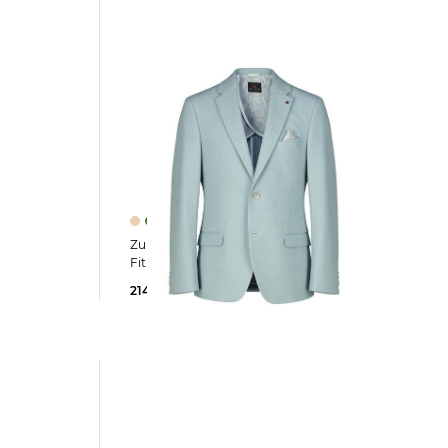
Zuitable | Herren Sakko NICK Regular
Fit
214,95 €
229,90 €