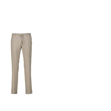
nzughose
RTAFLEX Slim Fit
0 €