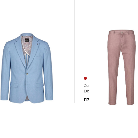
Zuitable | Herren Jerseyhose
ICK Regular
DISPARTAFLEX SE
117,55 €
119,90 €
0 €