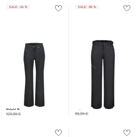
SALE: -24 %
SALE: -30 %
Icepeak | Herren Skihose
Icepeak | Damen Skihose
COLMAN Regular Fit
"Freyung"
70,19 €
83,55 €
99,99 €
109,99 €