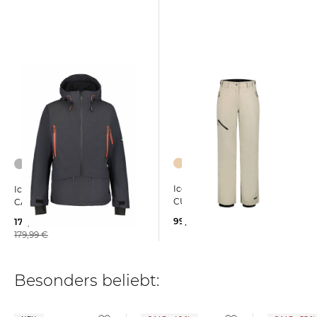
Icepeak | Damen Skihose
Icepeak | Herren Skijacke
CURLEW
CASTRES
99,99 €
174,99 €
179,99 €
Besonders beliebt: