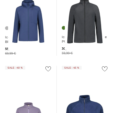
Icepeak | Herren Fleecejacke
Icepeak | Herren Jacke
PUTLITZ
BRUNSVILLE
30,00 €
55,99 €
59,99 €
69,99 €
SALE: -40 %
SALE: -45 %