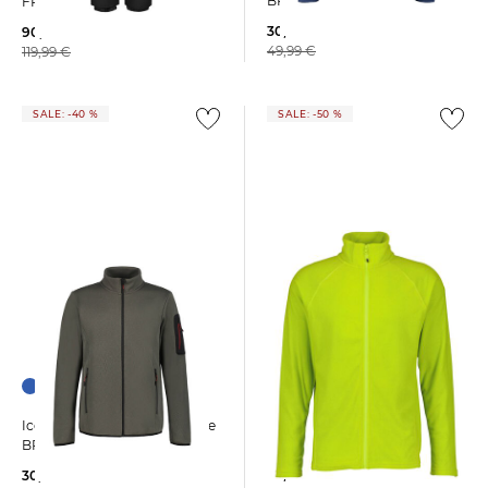
BREDSTEDT
FREYUNG
30,00 €
90,75 €
49,99 €
119,99 €
SALE: -40 %
SALE: -50 %
Icepeak | Herren Fleecejacke
Icepeak | Herren Fleecejacke
PUTLITZ
BREDSTEDT
30,00 €
30,00 €