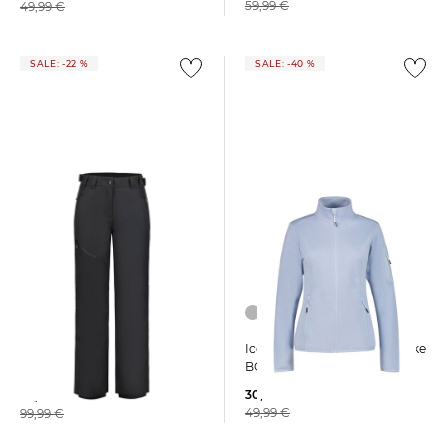
59,99 €
49,99 €
SALE: -22 %
SALE: -40 %
Icepeak | Damen Fleecejacke
Icepeak | Damen Skihose
BOWERSVILLE
CURLEW Regular Fit
30,00 €
78,29 €
49,99 €
99,99 €