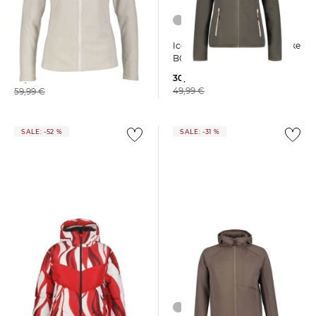
Icepeak | Damen Fleecejacke
Icepeak | Damen Fleecejacke
BOWERSVILLE
PUTEAUX
30,00 €
34,99 €
49,99 €
59,99 €
SALE: -52 %
SALE: -31 %