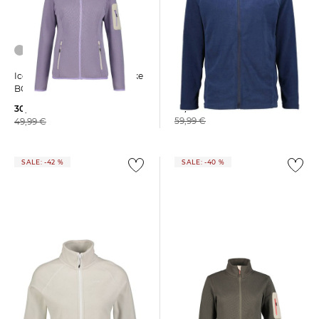
Icepeak | Herren Fleecejacke
Icepeak | Damen Fleecejacke
PUTLITZ
BOWERSVILLE
32,99 €
30,00 €
59,99 €
49,99 €
SALE: -42 %
SALE: -40 %