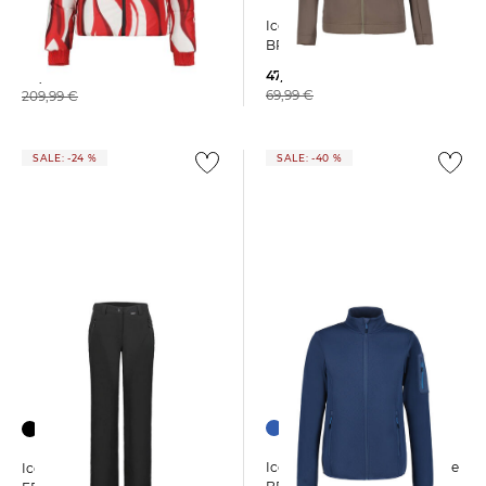
Icepeak | Herren Jacke
Icepeak | Damen Skijacke
BRUNSVILLE
ELSARA
47,95 €
99,99 €
69,99 €
209,99 €
SALE: -24 %
SALE: -40 %
Icepeak | Herren Fleecejacke
Icepeak | Damen Skihose