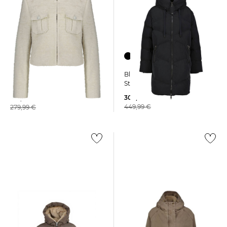
Blonde No.8 | Damen
Blonde No.8 | Damen
Steppjacke OPERAH
Kurzblazer
309,99 €
139,99 €
449,99 €
279,99 €