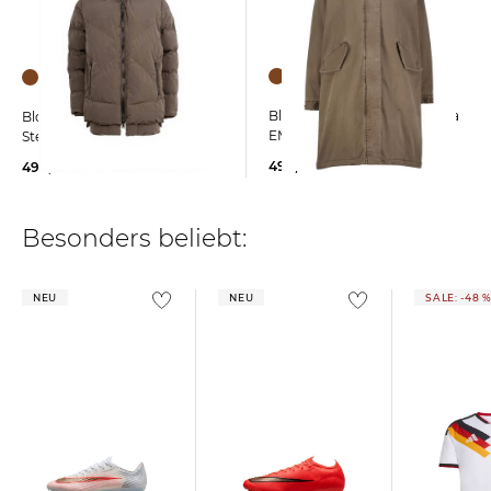
Blonde No.8 | Damen Parka
Blonde No.8 | Damen
EMMA
Steppjacke FROST
499,99 €
499,99 €
Besonders beliebt:
NEU
NEU
SALE: -48 