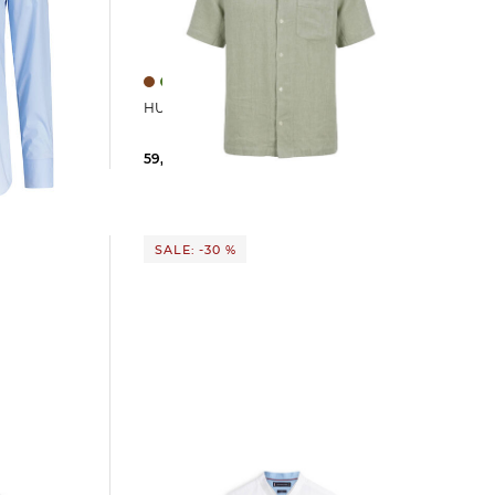
HUGO | Herren Hemd EXOLINO
59,99 €
99,95 €
SALE: -30 %