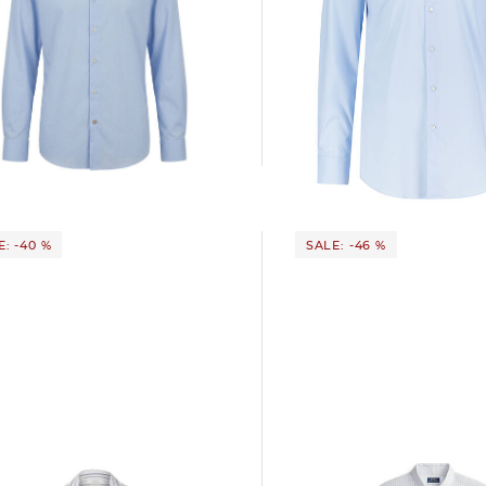
BOSS | Herren Hemd H-HANK-KENT-
BOSS | Herren Hemd H_JOE
C1-214 Slim Fit Langarm
64,85 €
89,95 €
 €
119,95 €
E: -40 %
SALE: -46 %