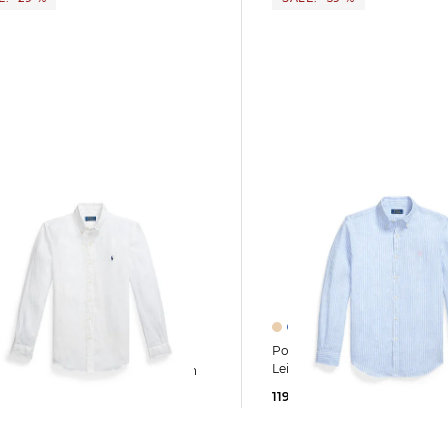
+2
Polo Ralph Lauren | Herren Hemd aus
ph Lauren | Herren
Leinen
nhemd mit Button-down-Kragen
119,55 €
195,00 €
5 €
185,00 €