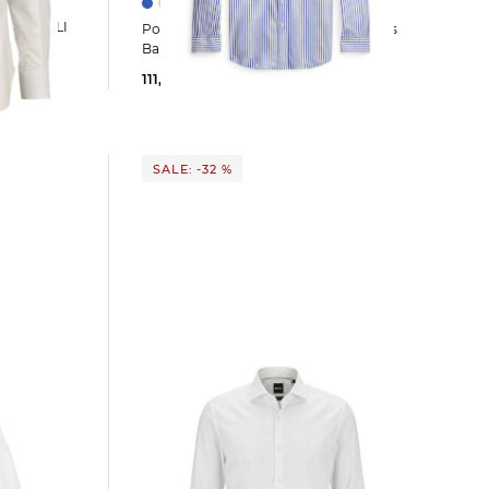
rren Hemd NAPOLI
Polo Ralph Lauren | Herren Hemd aus
Baumwolle
111,99 €
155,00 €
SALE: -32 %