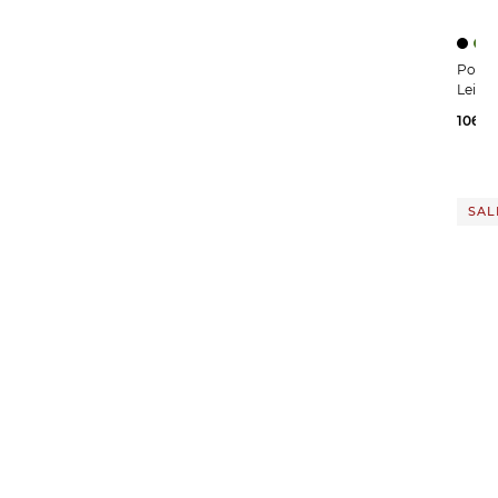
Polo Ral
Leine
106,2
SALE