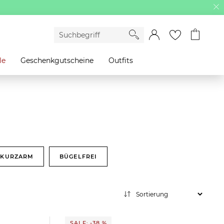
le
Geschenkgutscheine
Outfits
KURZARM
BÜGELFREI
SALE: -38 %