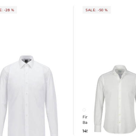
: -28 %
SALE: -50 %
Finamore 1925 | Herren Hemd aus
Baumwolle TORONTO SERG
4 Slim Fit Langarm
149,99 €
299,00 €
 €
89,95 €