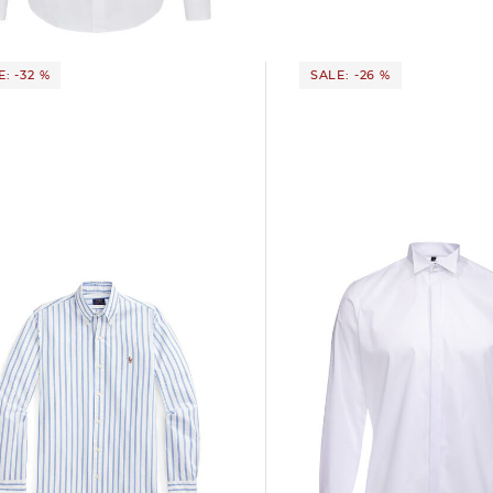
: -32 %
SALE: -26 %
OLYMP Level Five | Herren
ph Lauren | Herren
Smokinghemd LEVEL FIVE Bo
eithemd