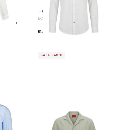
BOSS | Herren Hemd H_JOE
wn-Kragen
81,59 €
119,95 €
SALE: -40 %