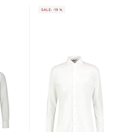
SALE: -19 %
Profuomo | Herren Hemd Slim Fit
IO
Langarm
105,25 €
129,95 €