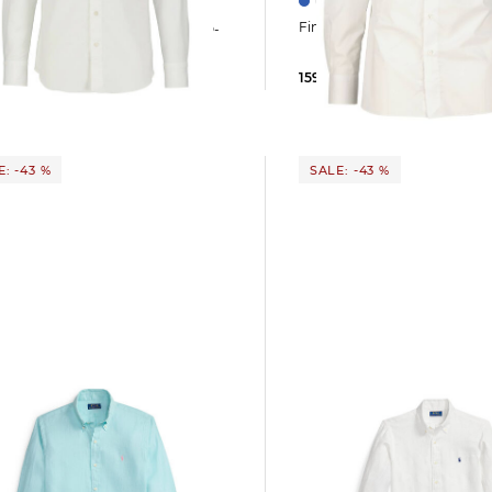
Finamore 1925 | He
 | Herren Hemd TOKYO-
IO
159,99 €
325,00 €
9 €
270,00 €
: -43 %
SALE: -43 %