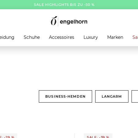
SALE HIGHLIGHTS BIS ZU -50 %
eidung
Schuhe
Accessoires
Luxury
Marken
Sa
BUSINESS-HEMDEN
LANGARM
: -29 %
SALE: -39 %