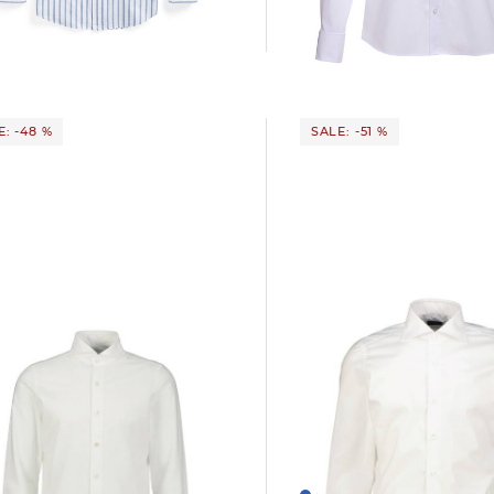
Langarm
9 €
165,00 €
51,99 €
69,95 €
E: -48 %
SALE: -51 %