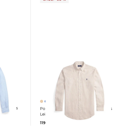
Polo Ralph Lauren | Herren Hemd aus
Leinen
119,99 €
195,00 €