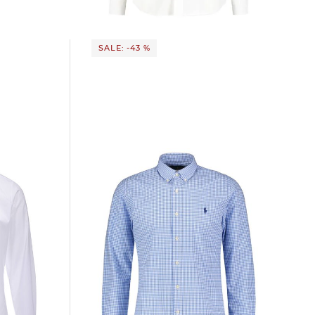
SALE: -43 %
Polo Ralph Lauren | Herren
dy Fit
Freizeithemd Langarm