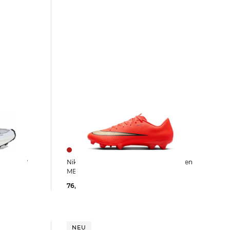
Nike | Fußballschuhe Rasen-Kunstrasen
MERCURIAL VAPOR 17 ACADEMY
76,99 €
89,99 €
NEU