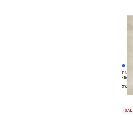
Gant
(1)
Golden Goose
(6)
GotBag
(3)
Gran Sasso
(2)
GTA
(4)
Hanwag
(2)
Head
(10)
Hemisphere
(2)
PME Legend | Her
Herno
(2)
Slim F
HOGAN
(14)
97,65
HOKA
(3)
HUGO
(2)
SALE
INA KESS
(17)
Iris von Arnim
(13)
Jacquemus
(6)