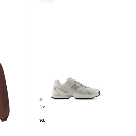
New Balance | Sneaker 740
93,35 €
120,00 €