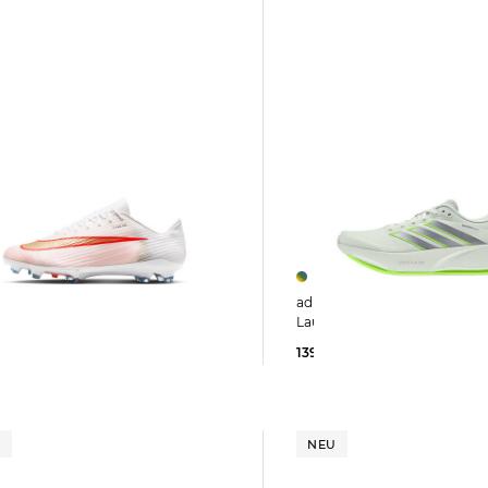
adidas Performance | Herren
Laufschuhe SUPERNOVA PR
URIAL SUPERFLY 11 PRO
139,99 €
170,00 €
9 €
179,99 €
U
NEU