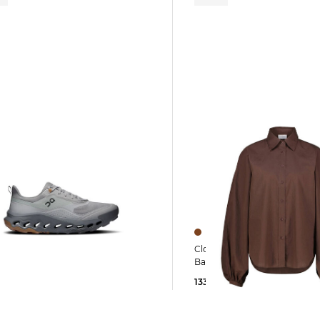
Closed | Damen Bluse aus Bio-
Baumwolle
DHORIZON 2
133,45 €
170,00 €
5 €
180,00 €