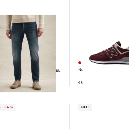
New Balance | Herren S
ren Jeans TAILWHEEL
it
93,35 €
120,00 €
 €
119,99 €
: -14 %
NEU