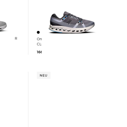
On | Herren Laufschuhe
CLOUDSURFER 2
166,65 €
170,00 €
NEU