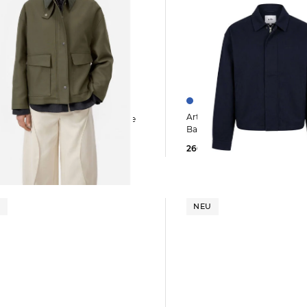
Arte Antwerp | Herren Jacke aus
Closed | Damen Jacke aus Baumwolle
Baumwolle
260,00 €
0 €
U
NEU