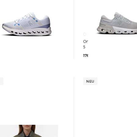
On | Herren Laufschuhe CLOUDFLYER
5
DSURFER 2
176,45 €
180,00 €
5 €
170,00 €
U
NEU