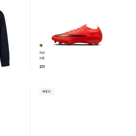
Nike | Fußballschuhe Rasen
MERCURIAL VAPOR 17 ELITE
215,99 €
269,99 €
NEU