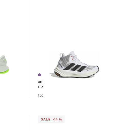
adidas Terrex | Herren Wanderschuhe
IMA 3
FREEHIKER 3 MID GTX
155,95 €
200,00 €
SALE: -14 %