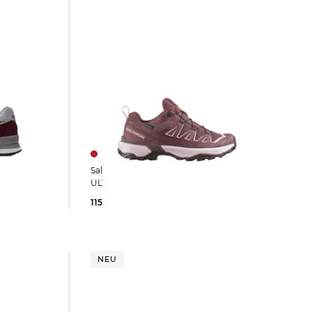
neaker 574
Salomon | Damen Wanderschuhe X
ULTRA 360 EDGE GTX
115,55 €
150,00 €
NEU