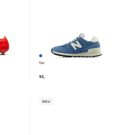
New Balance | Sneaker 574
 AG
93,35 €
120,00 €
NEU