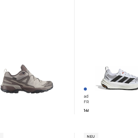
adidas Terrex | Herren Wanderschuhe
derschuhe X
FREEHIKER 3 LOW GTX
 360 GTX W
140,85 €
180,00 €
9 €
145,00 €
U
NEU