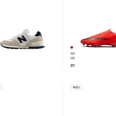
Nike | Fußballschuhe Kunstrasen
New Balance | Sneaker 574
MERCURIAL VAPOR 17 ELITE
215,99 €
269,99 €
 €
120,00 €
U
NEU