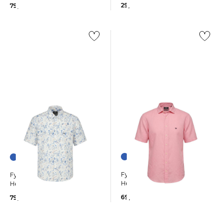
29,99 €
79,99 €
Fynch-Hatton | Herren
Fynch-Hatton | Herren
Hemd aus Leinenmix
Hemd aus Leinenmix
69,99 €
79,99 €