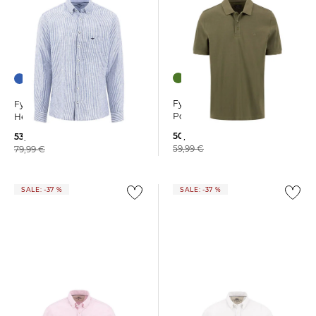
Fynch-Hatton | Herren
Fynch-Hatton | Herren
Poloshirt AIR COTTON
Hemd Casual Fit
50,99 €
53,55 €
59,99 €
79,99 €
SALE: -37 %
SALE: -37 %