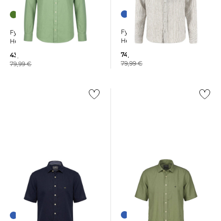
Fynch-Hatton | Herren
Fynch-Hatton | Herren
Hemd Casual Fit
Hemd aus Leinenmix
74,99 €
43,35 €
79,99 €
79,99 €