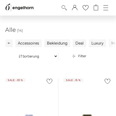
Alle
(14)
Accessoires
Bekleidung
Deal
Luxury
Ma
Filter
SALE: -33 %
SALE: -15 %