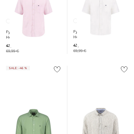
Fynch-Hatton | Herren
Fynch-Hatton | Herren
Hemd aus Leinen
Hemd aus Leinen
43,85 €
43,85 €
69,99 €
69,99 €
SALE: -46 %