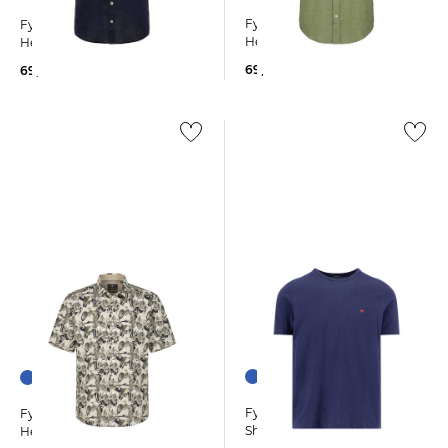
Fynch-Hatton | Herren
Fynch-Hatton | Herren
Hemd aus Leinenmix
Hemd aus Leinenmix
69,99 €
69,99 €
Fynch-Hatton | Herren T-
Fynch-Hatton | Herren
Shirt aus Baumwolle
Hemd aus Leinenmix