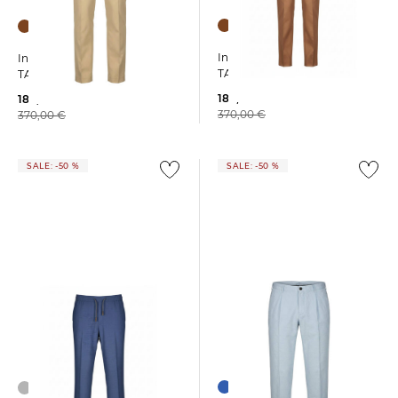
+1
+1
Incotex | Herren Hose
Incotex | Herren Hose
TAPERD FIT FLEX GAB
TAPERD FIT FLEX GAB
189,99 €
189,99 €
370,00 €
370,00 €
SALE: -50 %
SALE: -50 %