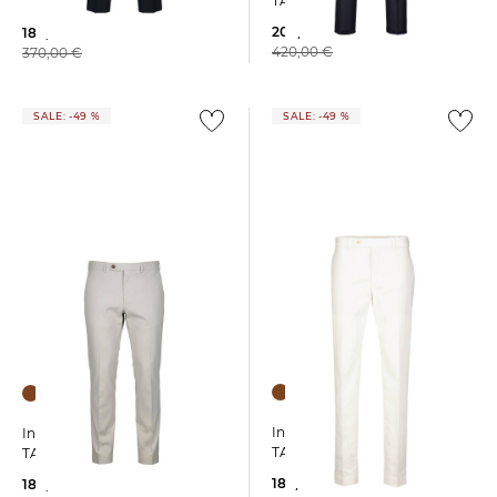
TAPERED 1
209,99 €
189,99 €
420,00 €
370,00 €
SALE: -49 %
SALE: -49 %
+1
+1
Incotex | Herren Hose
Incotex | Herren Hose
TAPERD FIT FLEX GAB
TAPERD FIT FLEX GAB
189,99 €
189,99 €