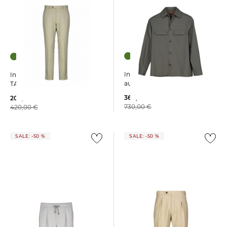
Incotex | Herren Overshirt
Incotex | Herren Hose
aus Baumwolle
TAPERED 1
369,99 €
209,99 €
730,00 €
420,00 €
SALE: -50 %
SALE: -50 %