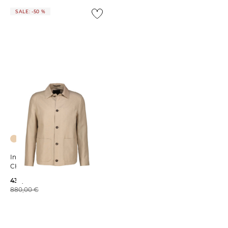
SALE: -50 %
Incotex | Herren Jacke
CHORE
439,99 €
880,00 €