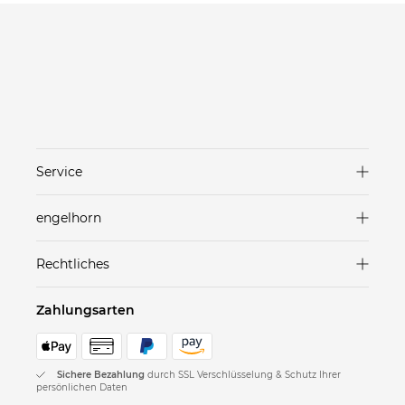
Service
Versand & Lieferung
engelhorn
Zahlungsarten
Marken in unseren Stores
Rechtliches
Rücksendungen
Häuser
AGB
FAQ
Zahlungsarten
Karriere
Datenschutz
Geschenkgutscheine
Nachhaltigkeit
Datenschutz Einstellungen
Kontakt
Sichere Bezahlung
durch SSL Verschlüsselung & Schutz Ihrer
engelhorn Card
persönlichen Daten
Impressum