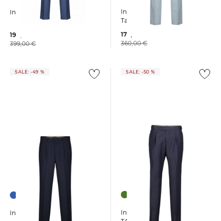
Incotex | Herren Chinohose
Incotex | Herren Hose
Tapered Fit
179,99 €
199,99 €
360,00 €
399,00 €
SALE: -49 %
SALE: -50 %
Incotex | Herren Hose
Incotex | Herren Hose