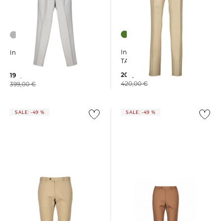
Incotex | Herren Hose
Incotex | Herren Hose
TAPERED 1
209,99 €
199,99 €
420,00 €
399,00 €
SALE: -49 %
SALE: -49 %