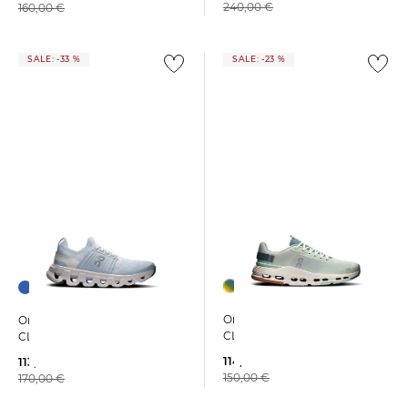
240,00 €
160,00 €
SALE: -33 %
SALE: -23 %
On | Damen Sneaker
On | Damen Laufschuhe
CLOUDNOVA FORM 2
CLOUDSWIFT 4
114,95 €
113,95 €
150,00 €
170,00 €