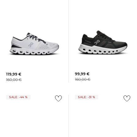
On | Damen Laufschuhe
On | Damen Trainingsschuhe
CLOUDRUNNER 2
CLOUD X 4
99,99 €
119,99 €
160,00 €
160,00 €
SALE: -44 %
SALE: -31 %