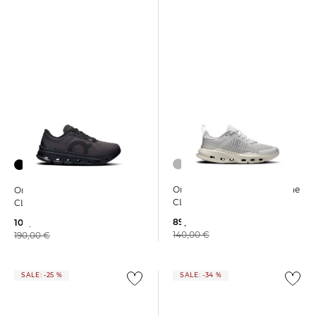
On | Damen Trainingsschuhe
On | Damen Laufschuhe
CLOUDPULSE NEXT
CLOUDFLOW 5 W
89,99 €
109,99 €
140,00 €
190,00 €
SALE: -25 %
SALE: -34 %