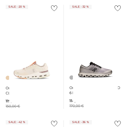
SALE: -20 %
SALE: -32 %
On | Damen Sneaker CLOUD
On | Damen Sneaker
6 PUSH
CLOUDNOVA FORM 2
114,95 €
119,59 €
170,00 €
150,00 €
SALE: -42 %
SALE: -36 %