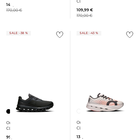
CLOUDSURFER TRAIL 2
144,99 €
109,99 €
170,00 €
170,00 €
SALE: -38 %
SALE: -43 %
On | Damen Laufschuhe
On | Damen Laufschuhe
CLOUDBOOM
CLOUDVISTA
137,55 €
99,99 €