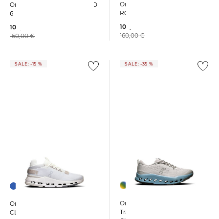
On | Damen Sneaker THE
On | Damen Sneaker CLOUD
ROGER Advantage
6
102,15 €
108,59 €
160,00 €
160,00 €
SALE: -15 %
SALE: -35 %
On | Damen
On | Damen Sneaker
Trailrunningschuhe
CLOUDNOVA 2