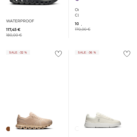
On | Damen Sneaker
On | Damen Laufschuhe
CLOUDNOVA RIFT
CLOUDRUNNER 2
WATERPROOF
103,35 €
170,00 €
117,45 €
180,00 €
SALE: -32 %
SALE: -36 %