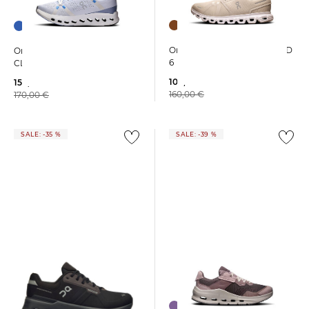
On | Damen Sneaker CLOUD
On | Damen Laufschuhe
6
CLOUDSURFER 2
106,99 €
154,15 €
160,00 €
170,00 €
SALE: -35 %
SALE: -39 %