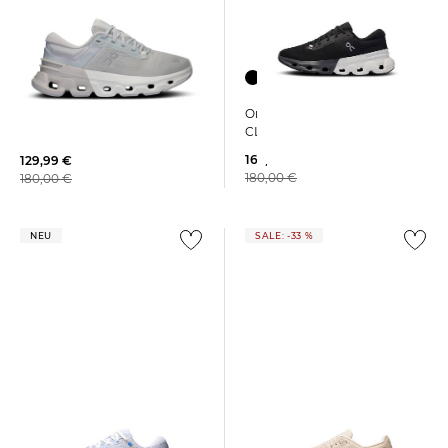
On | Damen Laufschuhe
On | Damen Laufschuhe
CLOUDFLYER 5
CLOUDFLYER 5
162,89 €
129,99 €
180,00 €
180,00 €
NEU
SALE: -33 %