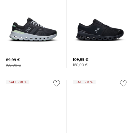
On | Damen Trainingsschuhe
On | Damen Laufschuhe
CLOUD X 4
CLOUDRUNNER 2 W
109,99 €
89,99 €
160,00 €
160,00 €
SALE: -28 %
SALE: -10 %