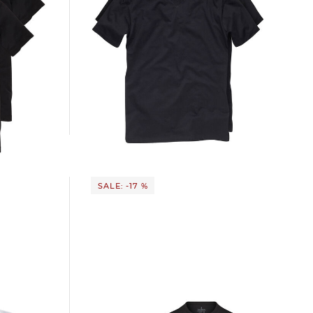
Ragman | Herren T-Shirt - Doppelpack
30,00 €
35,95 €
SALE: -17 %