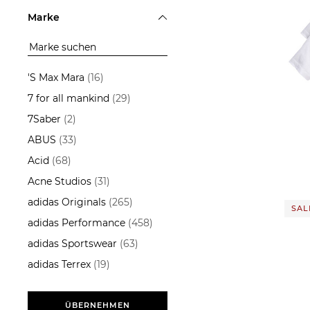
Shirts
Marke
ÜBERNEHMEN
'S Max Mara
(16)
7 for all mankind
(29)
7Saber
(2)
Ragman | Herren T-Shir
Doppe
ABUS
(33)
30,00
Acid
(68)
Acne Studios
(31)
adidas Originals
(265)
SALE
adidas Performance
(458)
adidas Sportswear
(63)
adidas Terrex
(19)
Aeyde
(13)
AG - Adriano Goldschmied
ÜBERNEHMEN