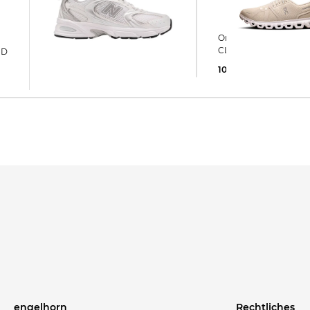
On | Damen Sneaker
New Balance | Sneaker MR
CLOUD 6
ND
530 EMA
106,99 €
160,00 €
93,35 €
120,00 €
engelhorn
Rechtliches