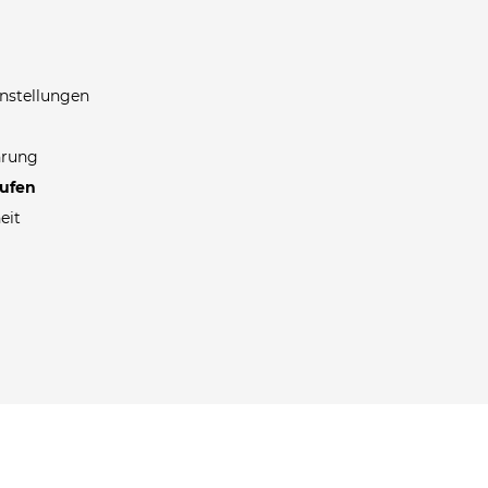
nstellungen
hrung
rufen
eit