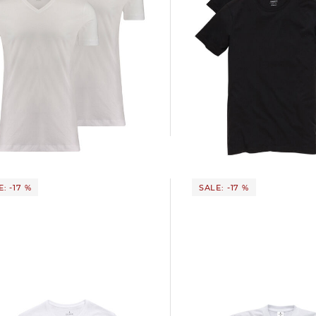
Ragman | Herren T-Shirt "Body Fit"
rt Body Fit
Doppelpack
lpack
30,00 €
35,95 €
 €
35,95 €
: -17 %
SALE: -17 %