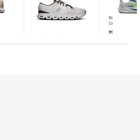
On | Herren Trainingsschuhe
Brooks | Herren Laufschuhe
CLOUD X 4
GHOST 17
109,99 €
160,00 €
99,99 €
150,00