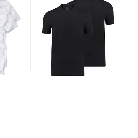
 - Doppelpack
Ragman | Herren T-Shirt - Doppelpack
30,00 €
35,95 €