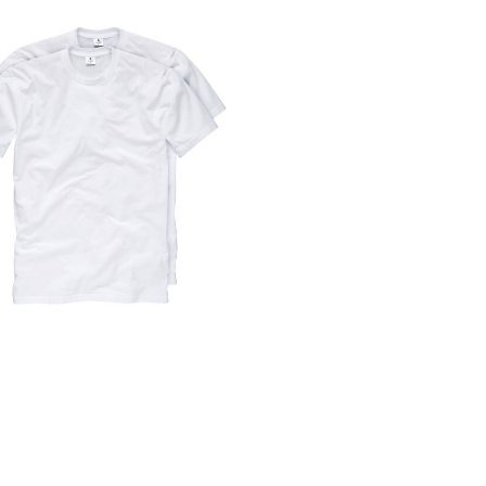
Ragman | Herren T-Shirt - Doppelpack
 €
35,95 €