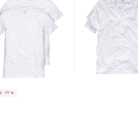
Ragman | Herren T-Shirt
t "Body Fit"
lpack
30,00 €
35,95 €
 €
35,95 €
: -17 %