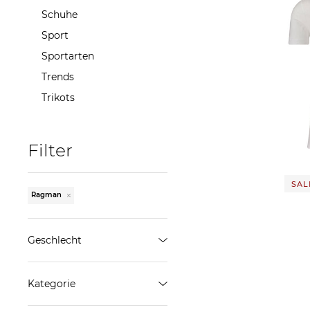
Schuhe
Sport
Sportarten
Trends
Ragman | Herren T-Shi
Trikots
Doppe
30,00
Filter
SALE
Ragman
Geschlecht
Herren
Kategorie
ÜBERNEHMEN