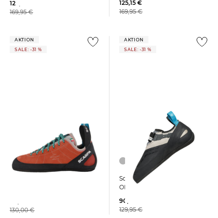
125,15 €
122,59 €
169,95 €
169,95 €
AKTION
AKTION
SALE: -31 %
SALE: -31 %
Scarpa | Kletterschuhe
Scarpa | Damen
ORIGIN VS
Kletterschuhe HELIX
90,25 €
89,95 €
129,95 €
130,00 €