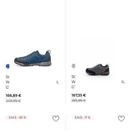
Scarpa | Damen
Scarpa | Herren
Wanderschuhe MOJITO TRAIL
Wanderschuhe MOJITO TRAIL
GTX
GTX
167,55 €
166,89 €
189,99 €
209,99 €
SALE: -20 %
SALE: -11 %