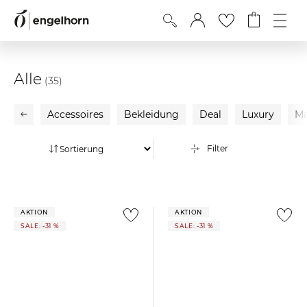
Alle
(35)
Accessoires
Bekleidung
Deal
Luxury
Ma
Filter
AKTION
AKTION
SALE: -31 %
SALE: -31 %