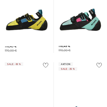
Scarpa | Damen
Scarpa | Herren
Kletterschuhe "Vapor V"
Kletterschuhe "Vapor V"
116,49 €
116,49 €
170,00 €
170,00 €
SALE: -18 %
AKTION
SALE: -35 %