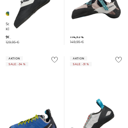
Scarpa | Damen
Scarpa | Damen
Kletterschuhe "Veloce"
Kletterschuhe ORIGIN VS LV
114,95 €
90,25 €
149,95 €
129,95 €
AKTION
AKTION
SALE: -34 %
SALE: -31 %