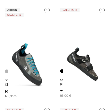
AKTION
SALE: -20 %
SALE: -31 %
Scarpa | Kletterschuhe
Scarpa | Herren
REFLEX VS
Kletterschuhe HELIX
75,89 €
90,25 €
95,00 €
129,95 €
SALE: -19 %
SALE: -15 %