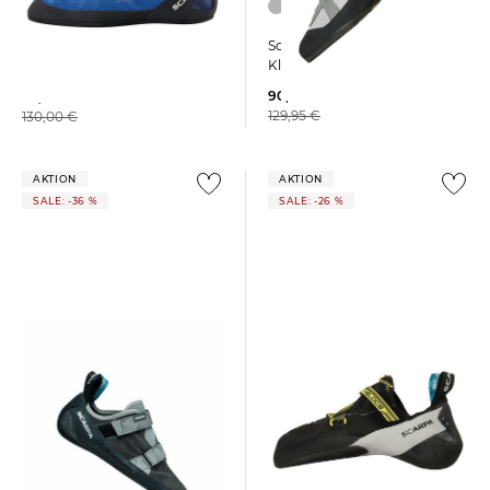
Scarpa | Damen
Scarpa | Herren
Kletterschuhe HELIX
Kletterschuhe HELIX
90,25 €
85,99 €
129,95 €
130,00 €
AKTION
AKTION
SALE: -36 %
SALE: -26 %