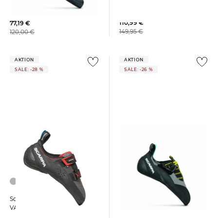
Scarpa | Herren
Scarpa | Kletterschuhe
Kletterschuhe "Veloce"
ORIGIN aus Leder
110,99 €
77,19 €
149,95 €
120,00 €
AKTION
AKTION
SALE: -28 %
SALE: -26 %
Scarpa | Kletterschuhe
Scarpa | Kletterschuhe
VAPOR S SLIPPER
VAPOR V LV