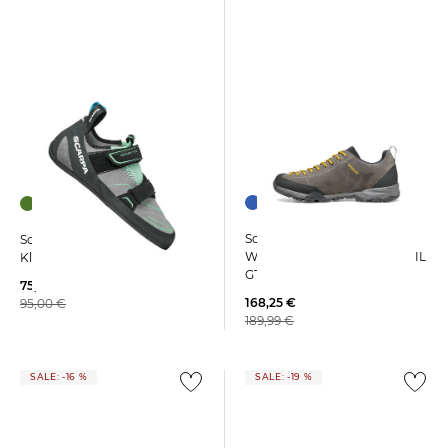
Scarpa | Herren
Scarpa | Damen
Wanderschuhe MOJITO TRAIL
Kletterschuhe REFLEX VS
GTX
75,89 €
168,25 €
95,00 €
189,99 €
SALE: -16 %
SALE: -19 %