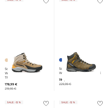
Scarpa | Herren
Scarpa | Herren
Wanderschuhe ZG TREK GTX
Wanderschuhe MUSTANG
TRK GTX
194,45 €
229,99 €
178,99 €
219,95 €
SALE: -12 %
SALE: -12 %