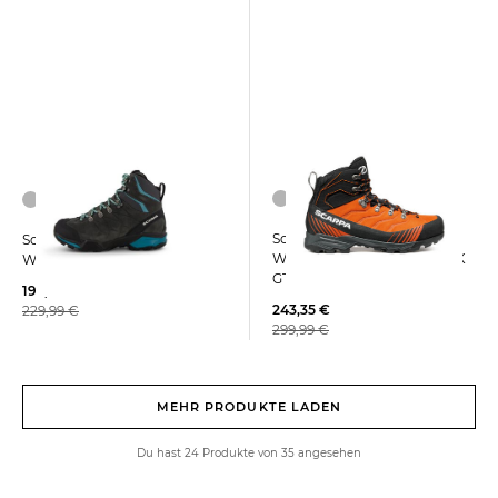
Scarpa | Herren
Scarpa | Damen
Wanderschuhe RIBELLE TRK
Wanderschuhe ZG TRK GTX
GTX
192,05 €
243,35 €
229,99 €
299,99 €
MEHR PRODUKTE LADEN
Du hast 24 Produkte von 35 angesehen