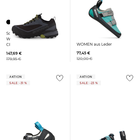
Scarpa | Damen
Scarpa | Herren
Kletterschuhe ORIGIN
Wanderschuhe RIBELLE
WOMEN aus Leder
CROSS 2 GTX
77,45 €
147,69 €
120,00 €
179,95 €
AKTION
AKTION
SALE: -31 %
SALE: -23 %