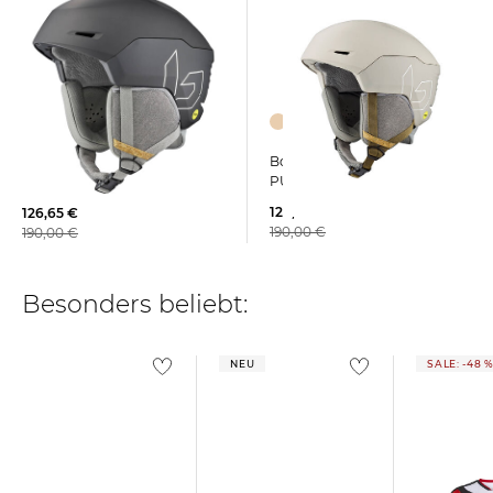
Bollé | Skihelm ECO RYFT
Bollé | Skihelm ECO RYFT
PURE MIPS
PURE MIPS
129,00 €
126,65 €
190,00 €
190,00 €
Besonders beliebt:
NEU
SALE: -48 