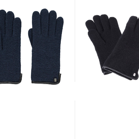
+2
+2
Roeckl Mode | Damen
Roeckl Mode | Damen Handschuhe
42,95 €
59,90 €
 €
59,90 €