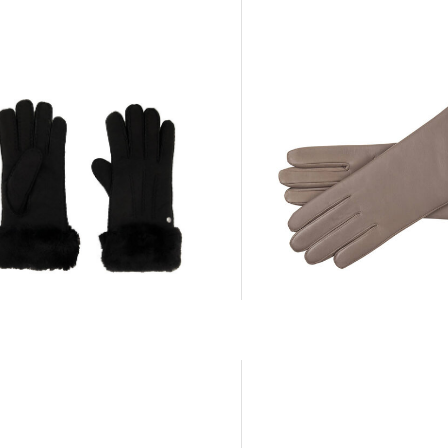
Roeckl Mode | Damen Handschuhe aus
ode | Damen
Leder
rhandschuhe GOETEBORG
99,90 €
0 €