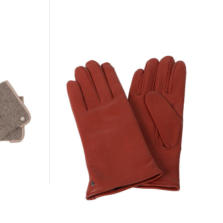
 Handschuhe
Roeckl Mode | Damen Handschuhe aus
Leder
99,90 €