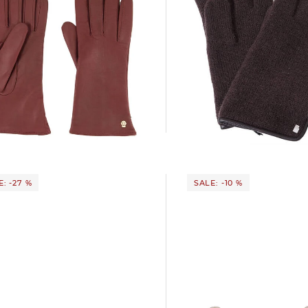
+2
Roeckl Mode | Damen
amen Handschuhe aus
r HAMBURG
45,55 €
59,90 €
 €
99,90 €
: -27 %
SALE: -10 %