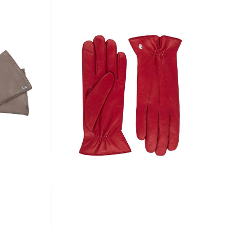
Roeckl Mode | Damen
Lederhandschuhe ANTWERPEN TOUCH
129,00 €