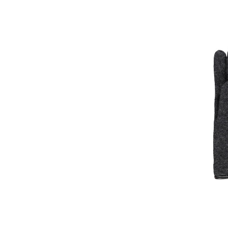
Babolat
(22)
Baldessarini
(21)
Balenciaga
(34)
Ballop
(5)
Barbour
(39)
Barts
(30)
Bauer
(4)
Bauerfeind
(1)
Belstaff
(50)
Bergamont
(2)
Birkenstock
(30)
49,90
Bisgaard
(2)
Björn Daehlie
(3)
Blackroll
(9)
Blauer
(29)