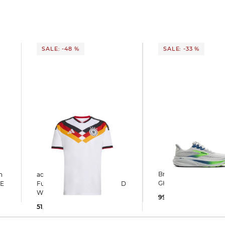
SALE: -48 %
SALE: -33 %
Brooks | Herren Laufschuhe
adidas Performance |
GHOST 17
TE
Fußballtrikot DEUTSCHLAND
WM 2026 HOME
99,99 €
150,00 €
51,77 €
100,00 €