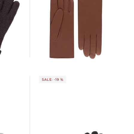
 Handschuhe
Roeckl Mode | Damen Handschuhe aus
Leder
88,85 €
99,90 €
SALE: -19 %