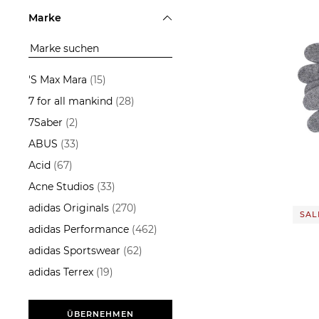
Accessoires
Marke
ÜBERNEHMEN
'S Max Mara
(15)
7 for all mankind
(28)
7Saber
(2)
ABUS
(33)
43,99
Acid
(67)
Acne Studios
(33)
adidas Originals
(270)
SALE
adidas Performance
(462)
adidas Sportswear
(62)
adidas Terrex
(19)
Aeyde
(13)
AG - Adriano Goldschmied
ÜBERNEHMEN