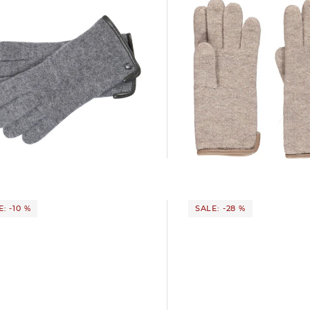
+2
+2
Roeckl Mode | Damen
Roeckl Mode | Damen Handschuhe
53,85 €
59,90 €
 €
59,90 €
: -10 %
SALE: -28 %