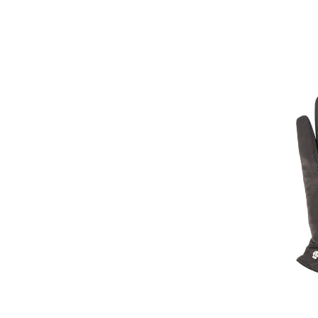
Blizzard
(6)
Blonde No.8
(4)
Body Glove
(2)
BOGNER
(4)
Bollé
(2)
BootDoc
(1)
BOSS
(469)
Bottega Veneta
(33)
BRAX
(100)
Brioni
(10)
Roeckl M
Brompton
(18)
Lede
Brooks
(96)
119,0
Brunello Cucinelli
(80)
Buena Vista
(3)
BUFF
(3)