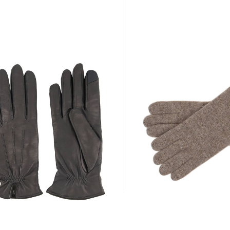
+2
Roeckl Mode | Damen
ode | Damen
rhandschuhe ANTWERPEN TOUCH
57,95 €
59,90 €
0 €