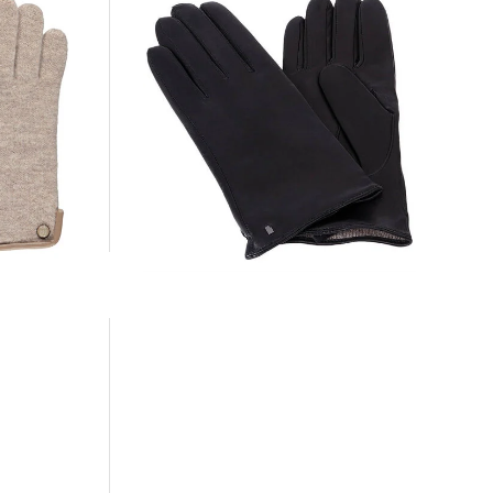
 Handschuhe
Roeckl Mode | Damen Handschuhe aus
Leder
80,95 €
99,90 €