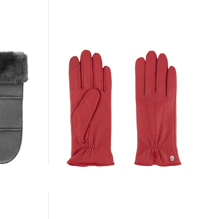
Roeckl Mode | Damen
Lederhandschuhe ANTWERPEN TOUCH
129,00 €