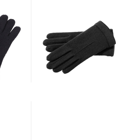
 Handschuhe
Roeckl Mode | Damen Handschuhe
44,90 €