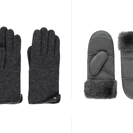
+2
Roeckl Mode | Damen Handschuhe
Roeckl Mode | Damen Handschuhe
IGLOO FÄUSTLING Lammfell
129,00 €
 €