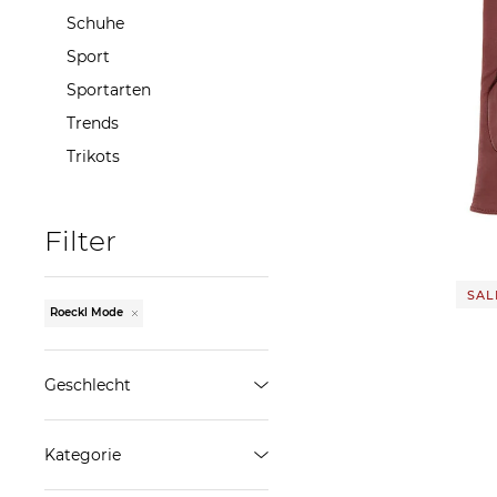
Schuhe
Sport
Sportarten
Trends
Roeckl Mode | D
Trikots
Lede
80,25
Filter
SALE
Roeckl Mode
Geschlecht
Damen
Kategorie
ÜBERNEHMEN