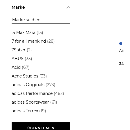
Hosen
ÜBERNEHMEN
Marke
Jacken
Röcke
'S Max Mara
(15)
ÜBERNEHMEN
7 for all mankind
(28)
7Saber
(2)
ABUS
(33)
349,9
Acid
(67)
Acne Studios
(33)
adidas Originals
(273)
adidas Performance
(462)
adidas Sportswear
(61)
adidas Terrex
(19)
Aeyde
(13)
AG - Adriano Goldschmied
ÜBERNEHMEN