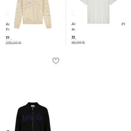
Arte Antwerp | Herren T-Shirt
Arte Antwerp | Herren
aus Baumwolle
Pullover ALLOVER CIRCLE
31,99 €
119,99 €
65,00 €
235,00 €