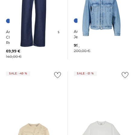
Arte Antwerp | Herren
Arte Antwerp | Herren Jeans
Jeansjacke CIRCLE LOGO
CIRCLE LOGO POCKET
Relaxed Fit
99,99 €
200,00 €
69,99 €
140,00 €
SALE: -49 %
SALE: -51 %