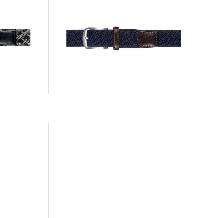
Monti | Herren Gürtel
29,99 €