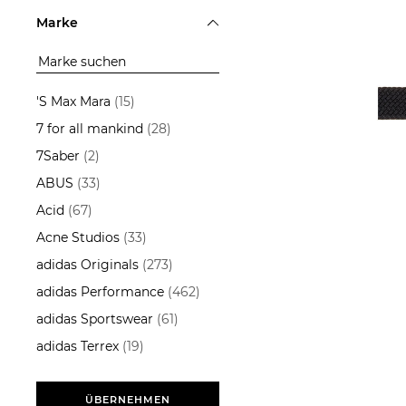
Accessoires
Marke
ÜBERNEHMEN
'S Max Mara
(15)
7 for all mankind
(28)
7Saber
(2)
ABUS
(33)
29,99
Acid
(67)
Acne Studios
(33)
adidas Originals
(273)
adidas Performance
(462)
adidas Sportswear
(61)
adidas Terrex
(19)
Aeyde
(13)
AG - Adriano Goldschmied
ÜBERNEHMEN