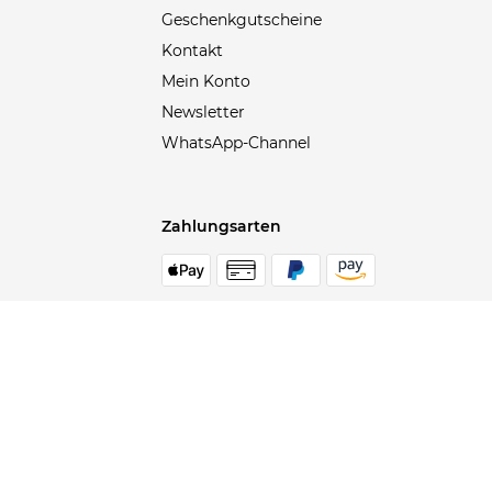
Geschenkgutscheine
Blizzard
(6)
Kontakt
Blonde No.8
(4)
Mein Konto
Body Glove
(2)
Newsletter
BOGNER
(4)
WhatsApp-Channel
Bollé
(2)
BootDoc
(1)
BOSS
(465)
Zahlungsarten
Bottega Veneta
(34)
BRAX
(95)
Brioni
(9)
Sichere Bezahlung
durch SSL Verschlüsselung &
Schutz Ihrer persönlichen Daten
Brompton
(18)
Brooks
(96)
Brunello Cucinelli
(79)
Buena Vista
(3)
BUFF
(3)
Alle Preise inkl. Mwst., zzgl. anfallender Versand- und Liefe