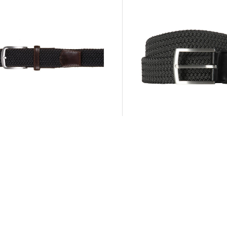
Monti | Herren Gürtel
Monti | Herren Gürtel
29,99 €
 €