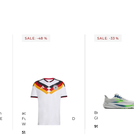
SALE: -48 %
SALE: -33 %
Brooks | Herren Laufschuhe
adidas Performance |
GHOST 17
TE
Fußballtrikot DEUTSCHLAND
WM 2026 HOME
99,99 €
150,00 €
51,77 €
100,00 €