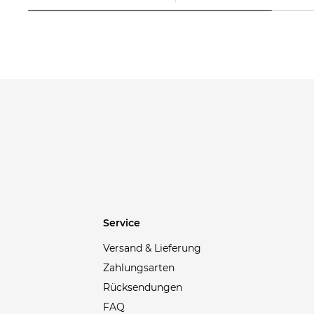
Babolat
(22)
Baldessarini
(20)
Balenciaga
(34)
Ballop
(5)
Barbour
(39)
Barts
(30)
Bauer
(4)
Bauerfeind
(1)
Belstaff
(48)
Bergamont
(2)
Service
Birkenstock
(30)
Bisgaard
(2)
Versand & Lieferung
Björn Daehlie
(3)
Zahlungsarten
Rücksendungen
Blackroll
(9)
FAQ
Blauer
(30)