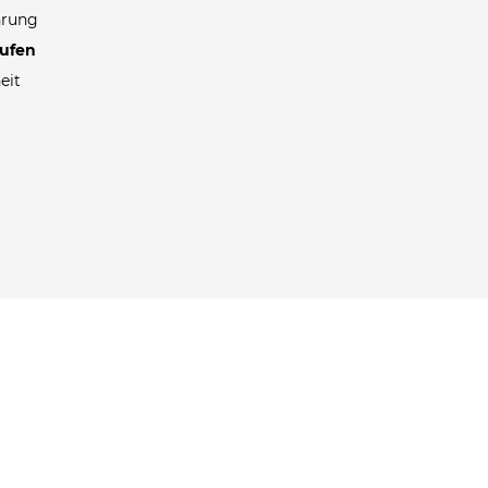
hrung
rufen
eit