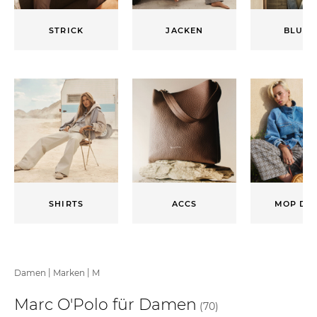
STRICK
JACKEN
BLUSE
SHIRTS
ACCS
MOP DE
|
|
Damen
Marken
M
Marc O'Polo für Damen
(70)