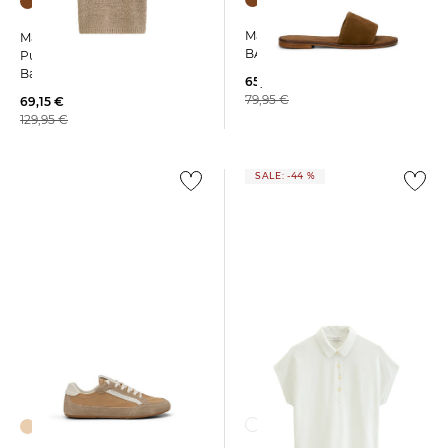
Marc O'Polo | Damen Slides
Marc O'Polo | Damen
BABETTE aus Veloursleder
Pullover aus
Baumwollmischung
65,55 €
79,95 €
69,15 €
129,95 €
SALE: -44 %