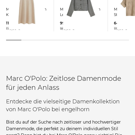
Marc O'Polo | Damen
Marc O'Polo | Damen
Marc O'Polo | Dam
Kleid
Leinenjacke
Strickpullo
118,55 €
99,95 €
64,19 €
179,95 €
189,95 €
119,95 €
Marc O'Polo: Zeitlose Damenmode
für jeden Anlass
Entdecke die vielseitige Damenkollektion
von Marc O'Polo bei engelhorn
Bist du auf der Suche nach zeitloser und hochwertiger
Damenmode, die perfekt zu deinem individuellen Stil