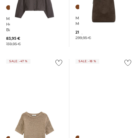
Marc O'Polo | Damen Hobo
Marc O'Polo | Damen
Medium
Hemdjacke aus Bio-
Baumwoll-Mix
210,95 €
299,95 €
83,95 €
159,95 €
SALE: -47 %
SALE: -18 %