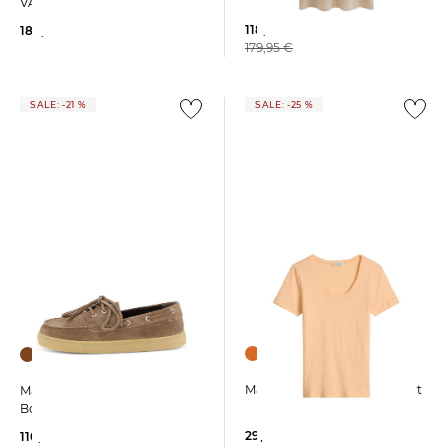
VALVA
118,55 €
189,95 €
179,95 €
SALE: -21 %
SALE: -25 %
Marc O'Polo | Damen T-Shirt
Marc O'Polo | Damen
Bootsschuhe KARA
29,99 €
110,99 €