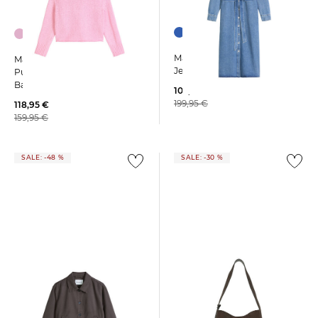
Marc O'Polo | Damen
Marc O'Polo | Damen
Jeanskleid mit Bindegürtel
Pullover aus
Baumwollmischung
103,59 €
199,95 €
118,95 €
159,95 €
SALE: -48 %
SALE: -30 %