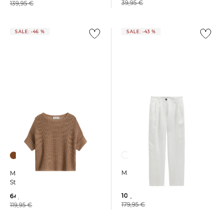
39,95 €
139,95 €
SALE: -46 %
SALE: -43 %
Marc O'Polo | Damen Hose
Marc O'Polo | Damen
Strickpullover
101,99 €
64,19 €
179,95 €
119,95 €