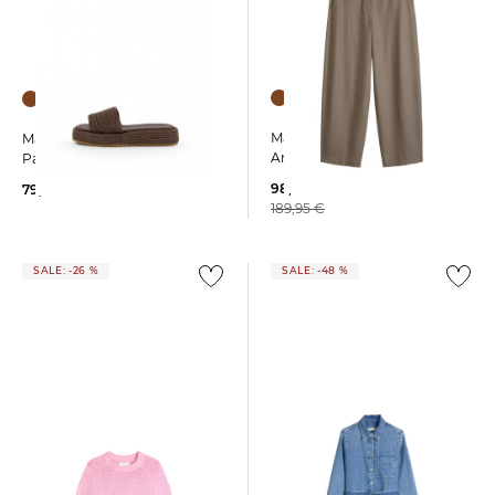
Marc O'Polo | Damen
Marc O'Polo | Damen
Anzughose im Barrel-Stil
Pantoletten LARISSA
98,95 €
79,95 €
189,95 €
SALE: -26 %
SALE: -48 %