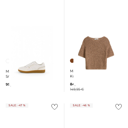
Marc O'Polo | Damen
Marc O'Polo | Damen
Kurzarmstrickpullover
Sneaker CHARLIE
84,95 €
99,95 €
149,95 €
SALE: -47 %
SALE: -46 %