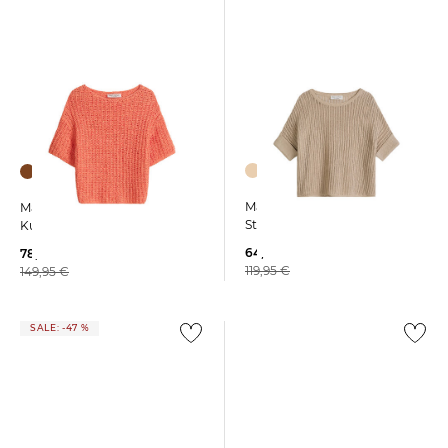
Marc O'Polo | Damen
Marc O'Polo | Damen
Strickpullover
Kurzarmstrickpullover
64,19 €
78,99 €
119,95 €
149,95 €
SALE: -47 %