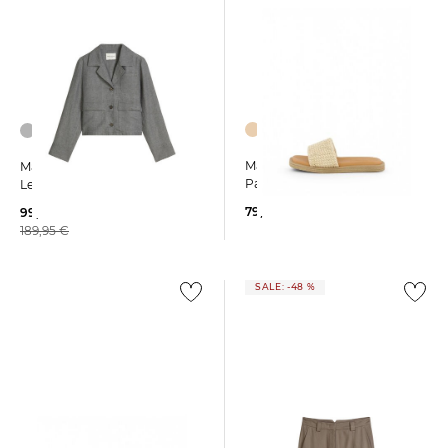
Marc O'Polo | Damen
Marc O'Polo | Damen
Pantoletten AGDA
Leinenjacke
79,95 €
99,95 €
189,95 €
SALE: -48 %