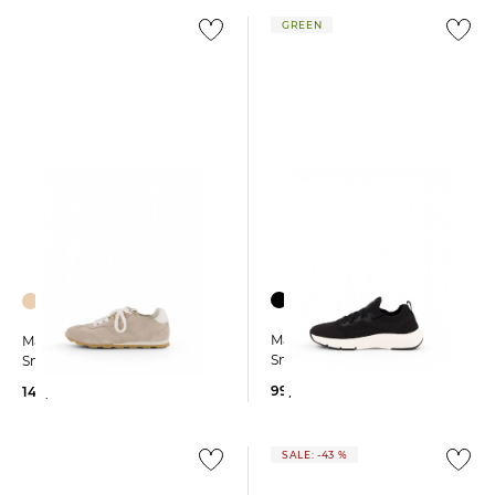
GREEN
Marc O'Polo | Damen
Marc O'Polo | Damen
Sneaker LEILA
Sneaker FABIANA
99,95 €
149,95 €
SALE: -43 %