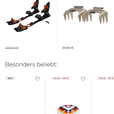
Marker | Ski Harscheisen
Marker | Tourenbindung
KINGPIN 10
57,95 €
299,99 €
59,90 €
459,00 €
Besonders beliebt:
NEU
SALE: -48 %
SALE: -33 %