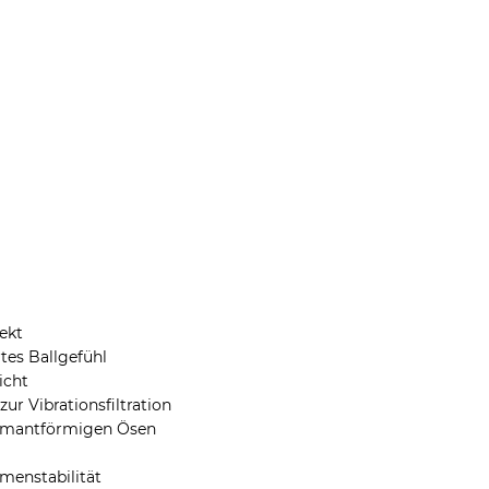
ekt
tes Ballgefühl
icht
ur Vibrationsfiltration
iamantförmigen Ösen
hmenstabilität