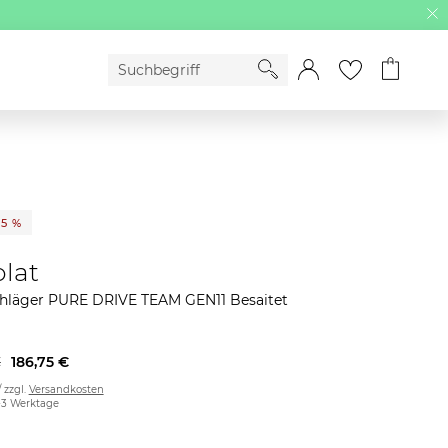
25 %
lat
chläger PURE DRIVE TEAM GEN11 Besaitet
€
186,75 €
/ zzgl.
Versandkosten
2-3 Werktage