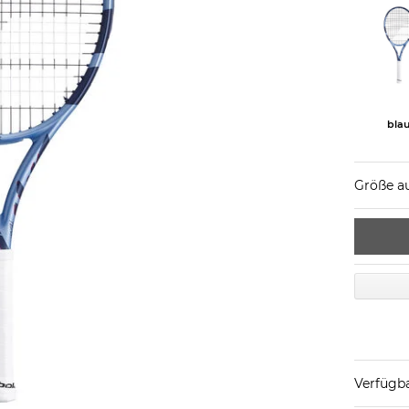
bla
Größe a
Verfügba