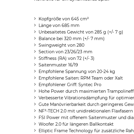
Kopfgröße von 645 cm²
Länge von 685 mm
Unbesaitetes Gewicht von 285 g (+/- 7 g)
Balance bei 320 mm (+/- 7 mm)
Swingweight von 280
Section von 23/26/23 mm
Stiffness (RA) von 72 (+/- 3)
Saitenmuster 16/19
Empfohlene Spannung von 20-24 kg
Empfohlene Saiten: RPM Team oder Xalt
Empfohlener Griff: Syntec Pro
Hohe Power durch maximierten Trampolineff
Verbesserte Vibrationsdämpfung für optimier
Gute Manövrierbarkeit durch geringeres Gew
NF²-TECH 2.0 mit unidirektionalen Flaxfasern z
FSI Power mit offenem Saitenmuster und d
Woofer 2.0 für längeren Ballkontakt
Elliptic Frame Technology für zusätzliche Ra