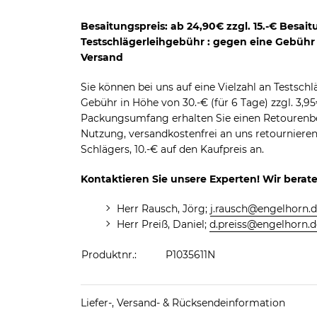
Besaitungspreis: ab 24,90€ zzgl. 15.-€ Besait
Testschlägerleihgebühr : gegen eine Gebühr i
Versand
Sie können bei uns auf eine Vielzahl an Testschl
Gebühr in Höhe von 30.-€ (für 6 Tage) zzgl. 3,
Packungsumfang erhalten Sie einen Retourenbe
Nutzung, versandkostenfrei an uns retourniere
Schlägers, 10.-€ auf den Kaufpreis an.
Kontaktieren Sie unsere Experten! Wir berate
Herr Rausch, Jörg;
j.rausch@engelhorn.
Herr Preiß, Daniel;
d.preiss@engelhorn.d
Produktnr.:
P1035611N
Liefer-, Versand- & Rücksendeinformation