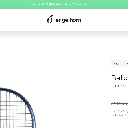
SALE HIGHLIGHTS BIS ZU -50 %
SALE: -
Babo
Tenniss
249,95 
inkl. MwSt. 
Lieferzeit: 