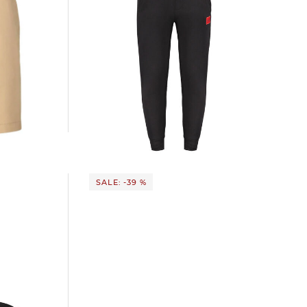
NAR216S
HUGO | Herren Sweathose DOAK212
Regular Fit
86,35 €
99,95 €
SALE: -39 %