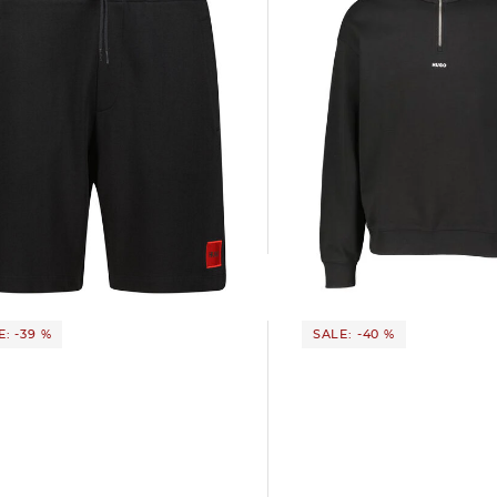
HUGO | Herren Sweatshirt mit
HUGO | Herren Shorts DIZ222
Troyerkragen DURTY244 Rela
49,99 €
99,95 €
 €
79,95 €
: -39 %
SALE: -40 %