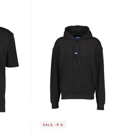
HUGO | Herren Hoodie NALONSO
63,35 €
109,95 €
SALE: -9 %