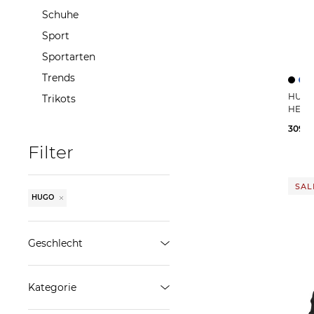
Schuhe
Sport
Sportarten
Trends
HUGO | Herren Anzug mit Wolle 
Trikots
HEST
309,2
Filter
SALE
HUGO
Geschlecht
Damen
Kategorie
Herren