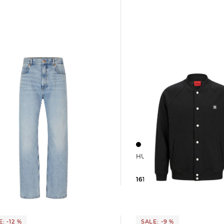
HUGO | Herren Bomberj
HUGO | Herren Jeans Baggy Fit
161,95 €
179,95 €
 €
99,95 €
: -12 %
SALE: -9 %