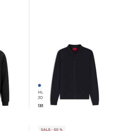
acke DABIN
HUGO | Herren Strickjacke SAN
JORDAN
135,75 €
149,95 €
SALE: -50 %