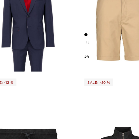
HUGO | Herren Shorts GE
ARTI-
EN253X-MH
54,99 €
89,95 €
9 €
399,00 €
: -12 %
SALE: -50 %