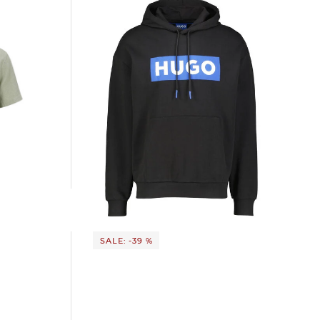
LINO
HUGO | Herren Hoodie NALVES Regular
Fit
72,99 €
109,95 €
SALE: -39 %