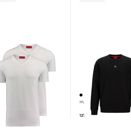
HUGO | Herren Sweatshirt
HUGO | Herren T-Shirt 2er Pack
127,15 €
139,95 €
 €
69,95 €