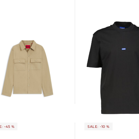
HUGO | Herren T-Shirt NIEROS Regular
OLDO
Fit
zed Fit
33,99 €
49,95 €
5 €
139,95 €
: -45 %
SALE: -10 %