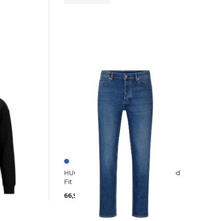
 DETTIL
HUGO | Herren Jeans BRODY Tapered
Fit
66,99 €
119,95 €