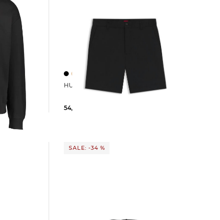
HUGO | Herren Shorts GENAR216S
xed Fit
54,99 €
89,95 €
SALE: -34 %