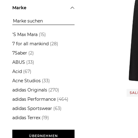
Accessoires
ÜBERNEHMEN
Marke
Blazer
Blusen & Tuniken
Hemden
'S Max Mara
(15)
Herren Anzüge & Baukästen
7 for all mankind
(28)
Hosen
7Saber
(2)
Jacken
ABUS
(33)
Jeans
70,15
Acid
(67)
Kleider
Acne Studios
(33)
Mäntel
adidas Originals
(270)
SALE
Polos
adidas Performance
(464)
Pullover
adidas Sportswear
(63)
Pullunder
adidas Terrex
(19)
Sakkos
Aeyde
(13)
Schuhe
AG - Adriano Goldschmied
ÜBERNEHMEN