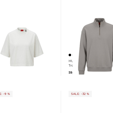
HUGO | Herren Sweatshirt mit
HUGO | Damen T-Shirt DAMELODY
Troyerkragen DURTY244 Rela
59,99 €
99,95 €
 €
59,95 €
: -9 %
SALE: -32 %