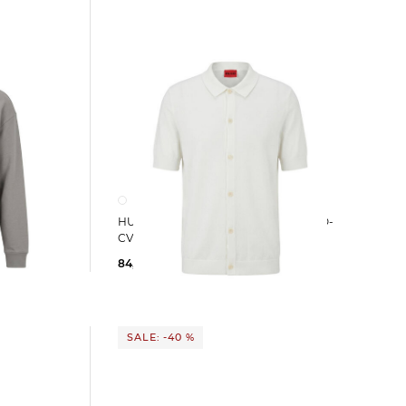
HUGO | Herren Strickjacke SAN PACO-
xed Fit
CV
84,99 €
139,95 €
SALE: -40 %