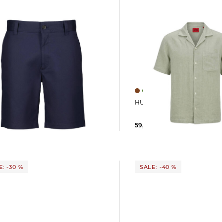
HUGO | Herren Hemd EXO
HUGO | Herren Shorts GENAR216S
59,99 €
99,95 €
 €
89,95 €
: -30 %
SALE: -40 %