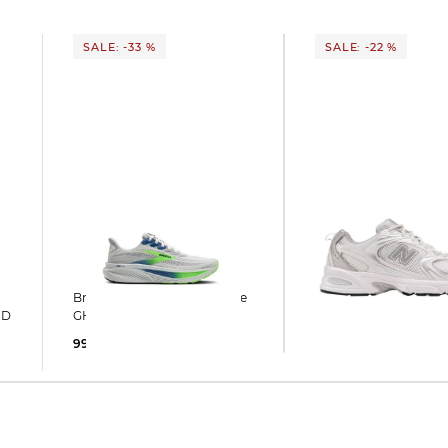
SALE: -33 %
SALE: -22 %
New Balance | Sneaker MR
Brooks | Herren Laufschuhe
530 EMA
ND
GHOST 17
93,35 €
120,00 €
99,99 €
150,00 €