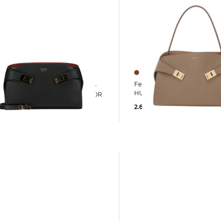
Ferragamo | Damen Schultertasche
n Umhängetasche
HUG SH Medium
r HUG CROSSBODY SOFT BICOLOR
2.650,00 €
,00 €