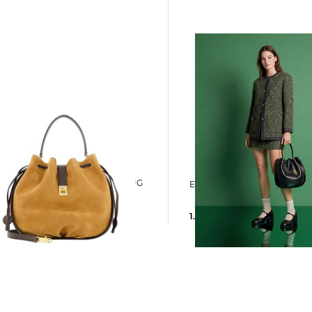
Ferragamo | Damen Beuteltasche HUG
Emerald Wool Bouclé Chic
,00 €
1.980,00 €