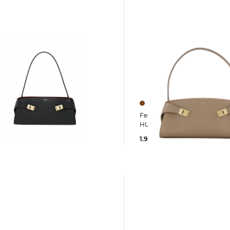
Ferragamo | Damen Schultertasche
n Schultertasche
HUG EAST-WEST
SOFT BICOLOR
1.950,00 €
,00 €