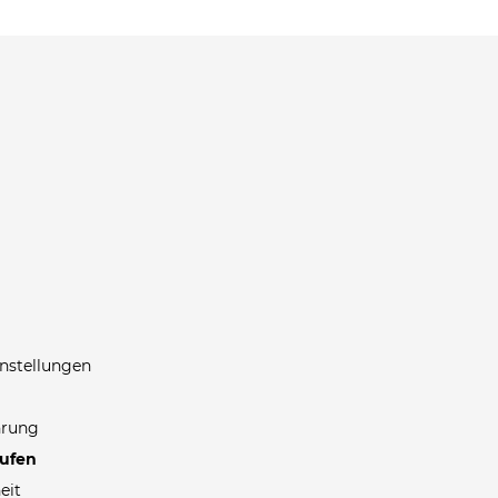
nstellungen
hrung
rufen
eit