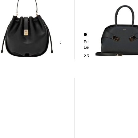
Ferragamo | Damen Henkeltasche aus
Ferragamo | Damen Handtasche HUG
Leder HUG SOFT PICCOLO
2.300,00 €
,00 €