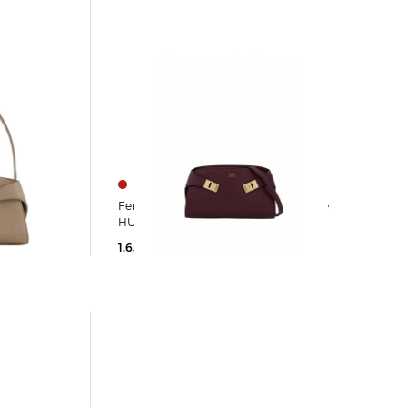
Ferragamo | Damen Umhängetasche
HUG SOFT MINI
1.650,00 €