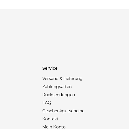
Blonde No.8
(4)
Body Glove
(2)
BOGNER
(4)
Bollé
(2)
BootDoc
(1)
BOSS
(467)
Bottega Veneta
(34)
BRAX
(99)
Service
Brioni
(9)
Versand & Lieferung
Brompton
(18)
Zahlungsarten
Brooks
(95)
Rücksendungen
Brunello Cucinelli
(80)
FAQ
Buena Vista
(3)
Geschenkgutscheine
BUFF
(3)
Kontakt
Mein Konto
Bugatti
(2)