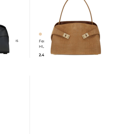
Ferragamo | Damen Schultertasche
HUG S
2.450,00 €