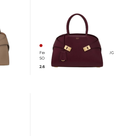
Ferragamo | Damen Henkeltasche HUG
SOFT Medium
2.650,00 €