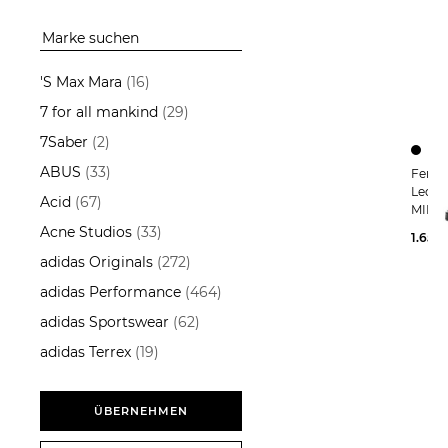
ÜBERNEHMEN
'S Max Mara
(16)
7 for all mankind
(29)
7Saber
(2)
ABUS
(33)
Ferragamo | Dame
Lede
Acid
(67)
MINI
Acne Studios
(33)
1.650
adidas Originals
(272)
adidas Performance
(464)
adidas Sportswear
(62)
adidas Terrex
(19)
Aeyde
(13)
AG - Adriano Goldschmied
ÜBERNEHMEN
(14)