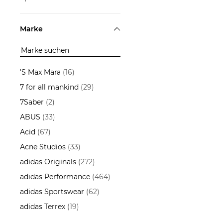
ÜBERNEHMEN
Radsport
Marke
ÜBERNEHMEN
'S Max Mara
(16)
7 for all mankind
(29)
7Saber
(2)
ABUS
(33)
Acid
(67)
Acne Studios
(33)
adidas Originals
(272)
adidas Performance
(464)
adidas Sportswear
(62)
adidas Terrex
(19)
Aeyde
(13)