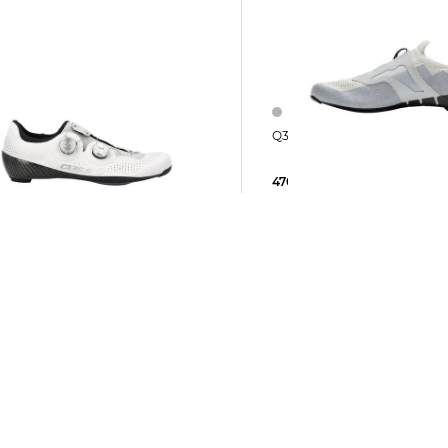
Q36.5 | Radschuhe DOTT
Q36.5 | Rennradschuhe UNIQUE PRO
470,00 €
5 €
550,00 €