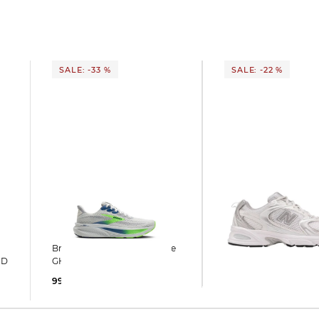
SALE: -33 %
SALE: -22 %
New Balance | Sneaker MR
Brooks | Herren Laufschuhe
530 EMA
ND
GHOST 17
93,35 €
120,00 €
99,99 €
150,00 €