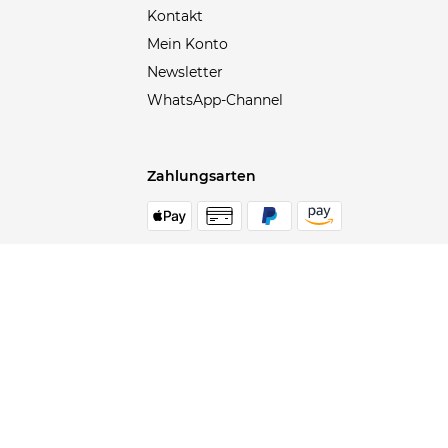
Kontakt
Blauer
(30)
Mein Konto
Blizzard
(6)
Newsletter
Blonde No.8
(4)
WhatsApp-Channel
Body Glove
(2)
BOGNER
(4)
Bollé
(2)
Zahlungsarten
BootDoc
(1)
BOSS
(467)
Bottega Veneta
(34)
Sichere Bezahlung
durch SSL Verschlüsselung &
Schutz Ihrer persönlichen Daten
BRAX
(99)
Brioni
(9)
Brompton
(18)
Brooks
(95)
Alle Preise inkl. Mwst., zzgl. anfallender Versand- und Liefe
Brunello Cucinelli
(80)
Buena Vista
(3)