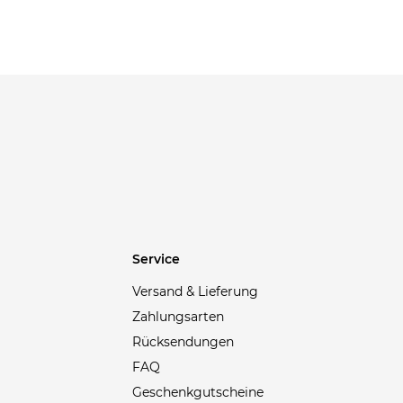
Axel Arigato
(4)
Babolat
(22)
Baldessarini
(20)
Balenciaga
(34)
Ballop
(5)
Barbour
(41)
Barts
(30)
Bauer
(4)
Bauerfeind
(1)
Service
Belstaff
(49)
Bergamont
(2)
Versand & Lieferung
Zahlungsarten
Birkenstock
(30)
Rücksendungen
Bisgaard
(2)
FAQ
Björn Daehlie
(3)
Geschenkgutscheine
Blackroll
(9)