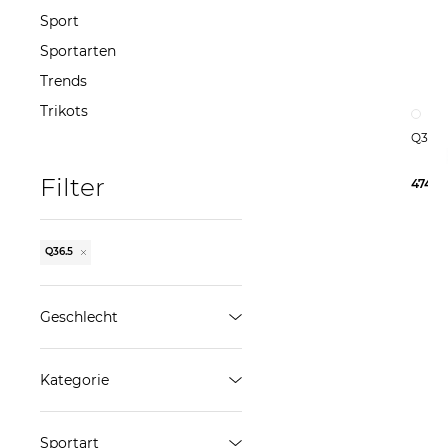
Sport
Sportarten
Trends
Trikots
Filter
474,9
Q36.5
Geschlecht
Damen
Kategorie
Herren
Sportschuhe
ÜBERNEHMEN
Sportart