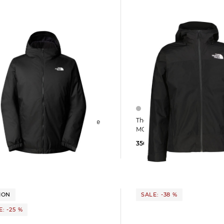
The North Face | Herren Jacke
 | Herren Trekkingjacke
MOUNTAIN LIGHT TRICLIMA
T INSULATED JACKET
356,35 €
500,00 €
9 €
180,00 €
ION
SALE: -38 %
: -25 %