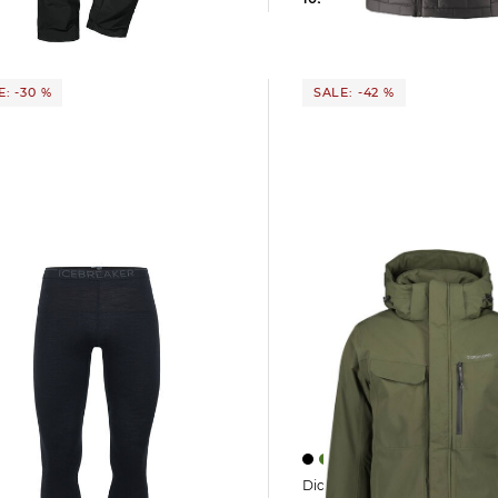
 €
119,95 €
: -30 %
SALE: -42 %
Didriksons | Herren Jacke STEFAN
 | Herren