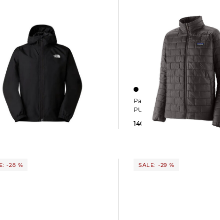
Patagonia | Herren Steppjacke NANO
e | Herren Regenjacke
PUFF
T DRYVENT
140,65 €
199,99 €
 €
130,00 €
: -28 %
SALE: -29 %