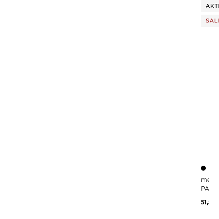
AKT
SAL
meru | Herren Steppweste BENDIGO
PADD
51,59