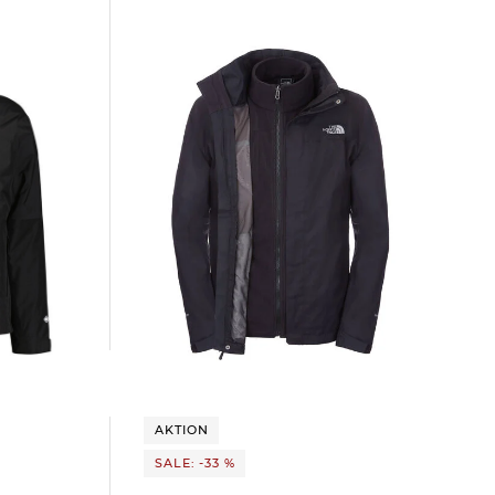
The North Face | Herren Doppeljacke /
TE GTX
3-in-1 Wanderjacke EVOLVE II
TRICLIMATE
143,75 €
230,00 €
AKTION
SALE: -33 %