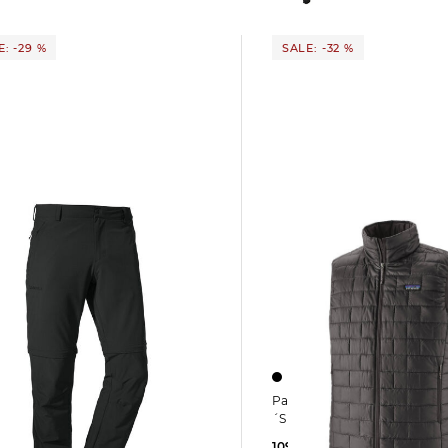
: -29 %
SALE: -32 %
Patagonia | Herren Weste winddicht M
-Zipp-Off-
´S NANO PUFF
"Folkstone"
109,45 €
159,99 €