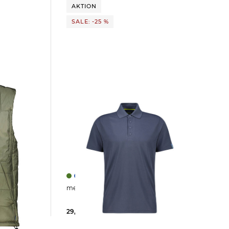
AKTION
SALE: -25 %
+1
meru | Herren Poloshirt BRISTOL
29,99 €
39,95 €