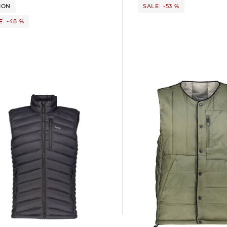
ION
SALE: -53 %
E: -48 %
meru | Herren Wendeweste
MANGUALDE
ED VEST MEN
32,99 €
69,95 €
 €
99,95 €