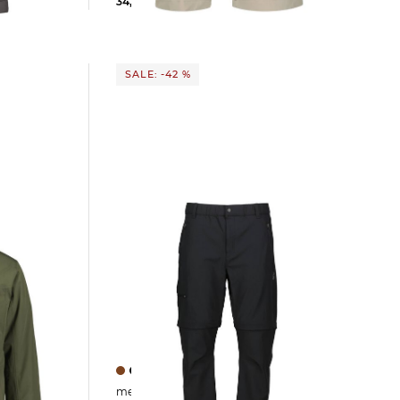
34,89 €
69,95 €
SALE: -42 %
meru | Herren Hose CLAMART T-ZIP