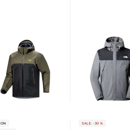
The North Face | Herren Regenjacke
Arcteryx | Herren Jacke BETA
ANTORA JACKET M
80,95 €
130,00 €
5 €
400,00 €
ION
SALE: -30 %