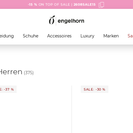
-15 %
ON TOP OF SALE |
2608SALE15
eidung
Schuhe
Accessoires
Luxury
Marken
Sa
Herren
(375)
: -37 %
SALE: -30 %