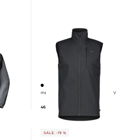
meru | Herren Softshellweste NANCY V
46,95 €
69,95 €
SALE: -19 %