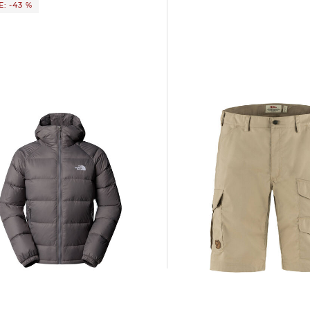
: -43 %
FJÄLLRÄVEN | Herren Wandershorts
e | Herren Daunenjacke
VIDDA PRO LITE SHORTS M
ENALITE
90,45 €
129,99 €
9 €
260,00 €