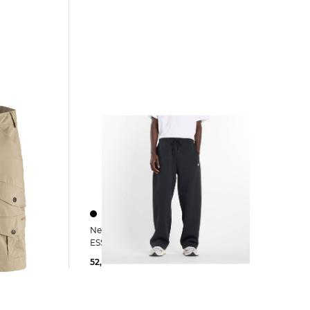
New Balance | Herren Sporthose
ESSENTIALS FLEECE PANTS
52,85 €
65,00 €