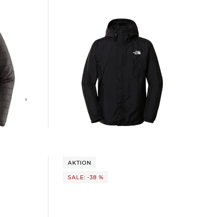
The North Face | Herren Regenjacke
ANTORA JACKET M
81,45 €
130,00 €
AKTION
SALE: -38 %