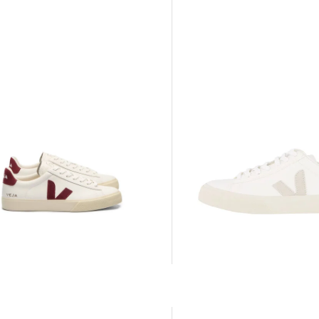
Veja | Damen Sneaker CAMPO
Veja | Damen Sneaker CAMPO
CHROMEFREE LEATHER
140,00 €
0 €