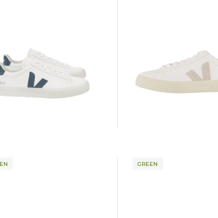
Veja | Herren Sneaker aus Leder CAMPO
CHROMEFREE
MEFREE LEATHER
140,00 €
0 €
EN
GREEN