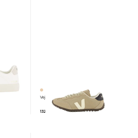
Veja | Damen Sneaker GT
132,35 €
135,00 €