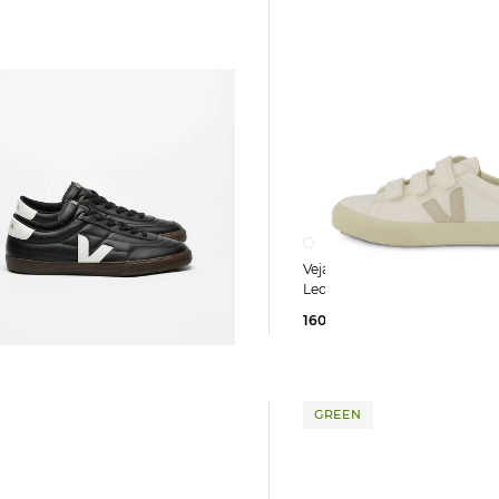
Veja | Damen Sneaker RECIFE aus
Leder
HER
160,00 €
0 €
GREEN