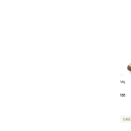
Babolat
(22)
Baldessarini
(21)
Balenciaga
(34)
Ballop
(5)
Barbour
(39)
Barts
(30)
Bauer
(4)
Bauerfeind
(1)
Belstaff
(50)
Bergamont
(2)
Birkenstock
(30)
135,0
Bisgaard
(2)
Björn Daehlie
(3)
GRE
Blackroll
(9)
Blauer
(30)