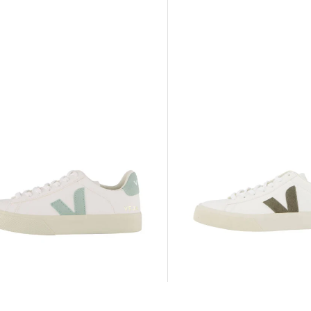
Veja | Sneaker CAMPO CHROMEFREE
LEATHER
efree"
140,00 €
0 €