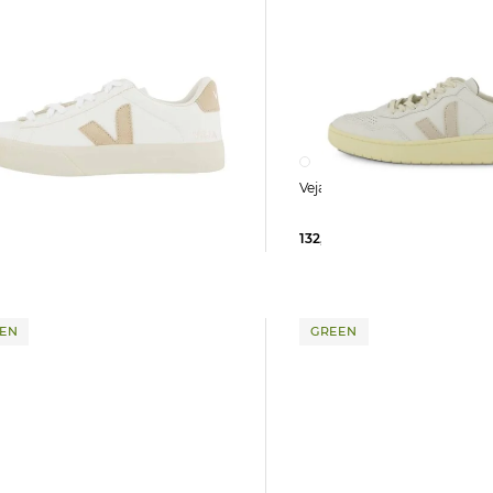
Veja | Herren Sneaker V-90
HER
132,95 €
165,00 €
5 €
140,00 €
EN
GREEN