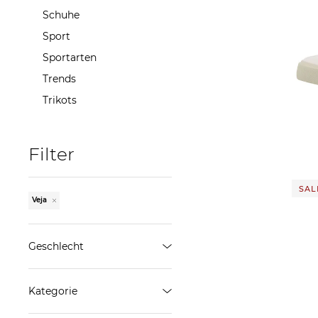
Schuhe
Sport
Sportarten
Trends
Veja | Damen Sneaker CAMPO
Trikots
CHRO
117,2
Filter
SALE
Veja
Geschlecht
Damen
Kategorie
Herren