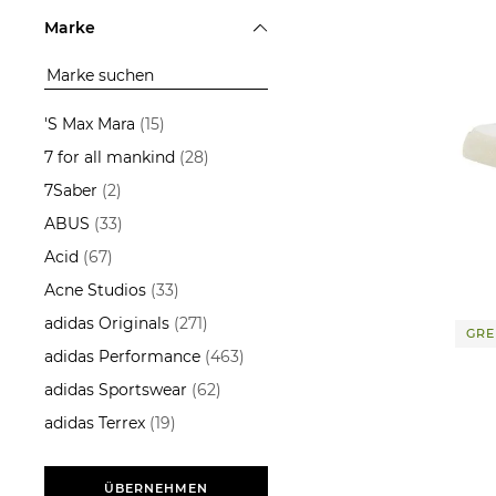
Schuhe
ÜBERNEHMEN
Marke
ÜBERNEHMEN
'S Max Mara
(15)
7 for all mankind
(28)
7Saber
(2)
Veja | Sneaker CAMPO CHROMEFREE
LEAT
ABUS
(33)
119,9
Acid
(67)
Acne Studios
(33)
adidas Originals
(271)
GRE
adidas Performance
(463)
adidas Sportswear
(62)
adidas Terrex
(19)
Aeyde
(13)
AG - Adriano Goldschmied
ÜBERNEHMEN