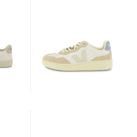
Veja | Damen Sneaker V-90 O.T.
185,00 €