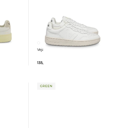
 aus Leder
Veja | Herren Sneaker V-90
135,25 €
165,00 €
GREEN