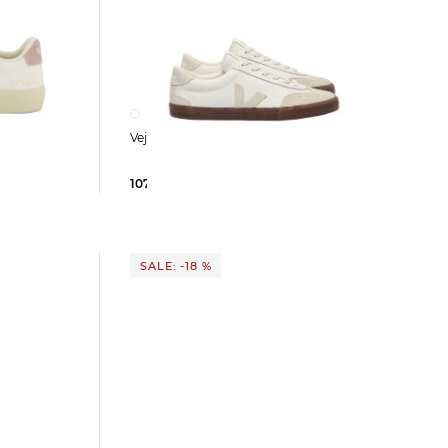
PO
Veja | Damen Sneaker VOLLEY
107,75 €
135,00 €
SALE: -18 %