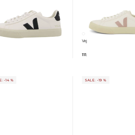
Veja | Damen Sneaker CAM
MFREE LEATHER
111,39 €
140,00 €
5 €
140,00 €
: -14 %
SALE: -19 %