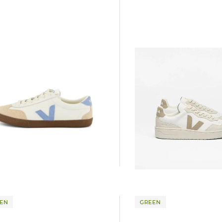
Veja | Herren Sneaker V-90
Veja | Damen Sneaker aus Leder
165,00 €
0 €
EN
GREEN