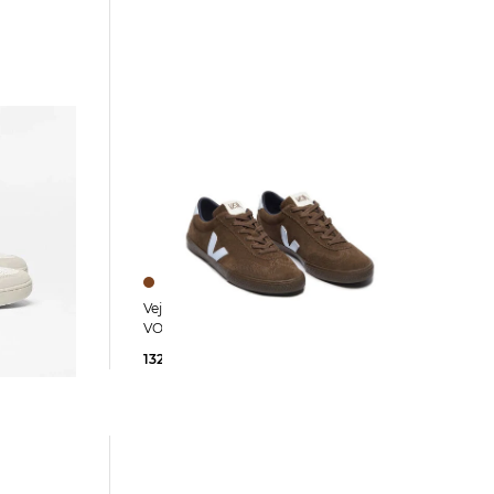
Veja | Damen Sneaker aus Wildleder
VOLLEY
132,35 €
135,00 €