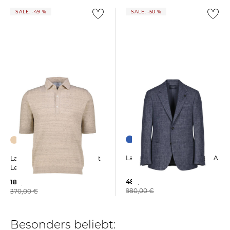
SALE: -49 %
SALE: -50 %
Lardini | Herren Sakko ROMA
Lardini | Herren Pullover mit
Leinen
489,99 €
189,99 €
980,00 €
370,00 €
Besonders beliebt: