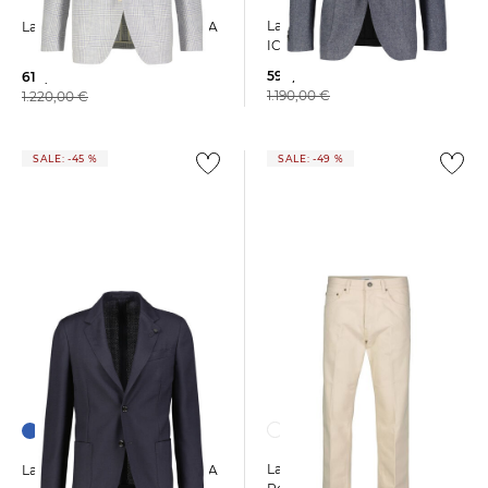
Lardini | Herren Sakko
Lardini | Herren Sakko ROMA
ICONIC DROP 7 REG
599,90 €
610,00 €
1.190,00 €
1.220,00 €
SALE: -45 %
SALE: -49 %
Lardini | Herren Jeans
Lardini | Herren Sakko ROMA