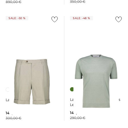
350,00 €
890,00 €
SALE: -50 %
SALE: -48 %
Lardini | Herren Pullover aus
Lardini | Herren Shorts
Leinen und Baumwolle
149,99 €
149,99 €
290,00 €
300,00 €