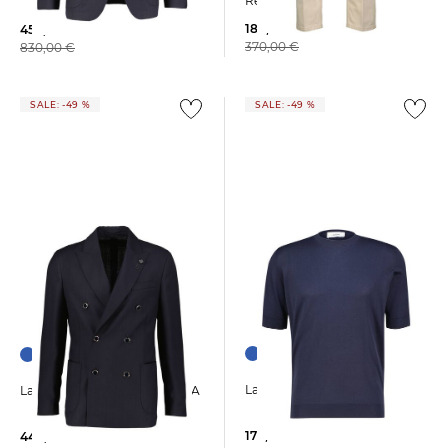
Regular Fit
189,99 €
459,90 €
370,00 €
830,00 €
SALE: -49 %
SALE: -49 %
Lardini | Herren Pullover
Lardini | Herren Sakko ROMA
179,99 €
449,99 €