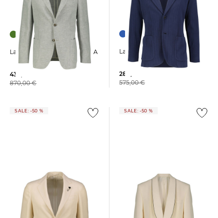
Lardini | Herren Sakko
Lardini | Herren Blazer ROMA
289,99 €
439,99 €
575,00 €
870,00 €
SALE: -50 %
SALE: -50 %