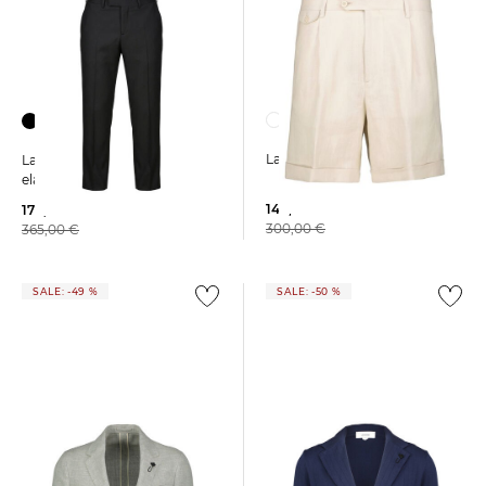
Lardini | Herren Shorts
Lardini | Herren Hose aus
elastischer Wolle
149,99 €
179,99 €
300,00 €
365,00 €
SALE: -49 %
SALE: -50 %