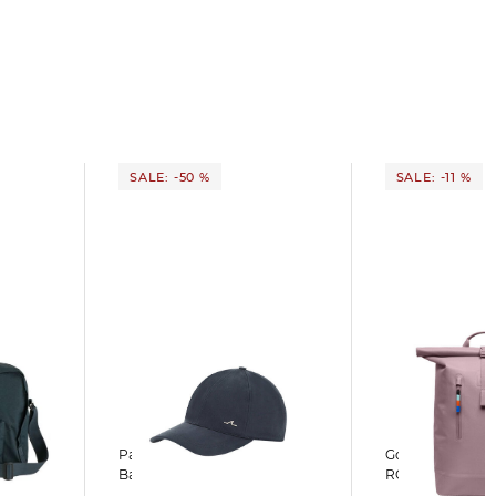
SALE: -50 %
SALE: -11 %
Paul & Shark | Herren
GotBag | Rucksack
R
Baseballmütze X-SOFT
ROLLTOP LITE 2