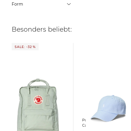
Form
Mützen
ÜBERNEHMEN
Baseball-Cap
ÜBERNEHMEN
Beanie
Besonders beliebt:
Trucker-Cap
SALE: -32 %
ÜBERNEHMEN
FJÄLLRÄVEN |
Polo Ralph Lauren | Herren
Tagesrucksack KANKEN
Cap
MINT GREEN