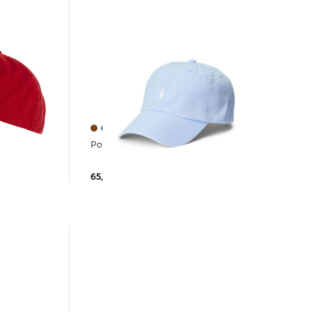
Polo Ralph Lauren | Herren Cap
65,00 €