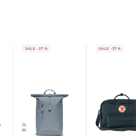
SALE: -27 %
SALE: -37 %
FJÄLLRÄVEN | Reisetasche
GotBag | Rucksack
KANKEN WEEKENDE
ROLLTOP LITE 2.0