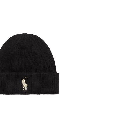
Polo Ralph Lauren | Herren Wollmütze
 €
85,00 €