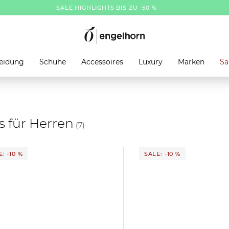
SALE HIGHLIGHTS BIS ZU -50 %
eidung
Schuhe
Accessoires
Luxury
Marken
Sa
s für Herren
(7)
: -10 %
SALE: -10 %