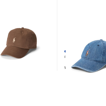
Polo Ralph Laure
Polo Ralph Lauren | Herren Cap
79,95 €
85,00 €
 €
75,00 €