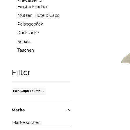
Krawatten &
Einstecktücher
Mützen, Hüte & Caps
Reisegepäck
Rucksäcke
Schals
Taschen
Polo Ralph 
SPOR
Filter
67,39
Polo Ralph Lauren
Marke