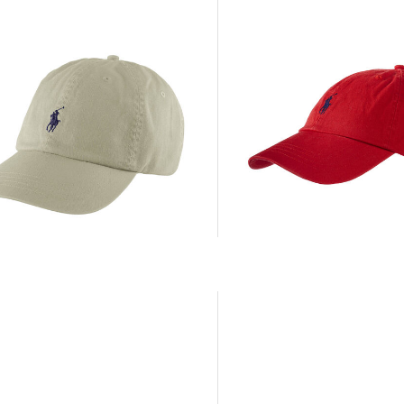
Polo Ralph Lauren | Basecap CLASSIC
Lauren | Basecap CLASSIC
SPORT CAP
T CAP
67,39 €
75,00 €
 €
75,00 €