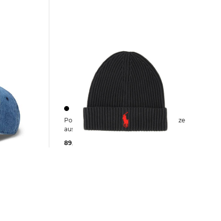
n | Herren Jeans-Cap
Polo Ralph Lauren | Herren Strickmütze
aus Baumwolle BEANIE
89,99 €
95,00 €