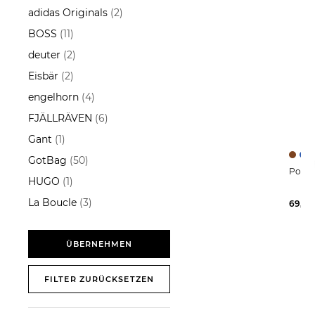
adidas Originals
(2)
BOSS
(11)
deuter
(2)
Eisbär
(2)
engelhorn
(4)
FJÄLLRÄVEN
(6)
Gant
(1)
GotBag
(50)
HUGO
(1)
La Boucle
(3)
69,95
Lacoste
(17)
Lloyd Men´s Belts
(10)
ÜBERNEHMEN
Marc O'Polo
(4)
FILTER ZURÜCKSETZEN
Monti
(5)
New Balance
(3)