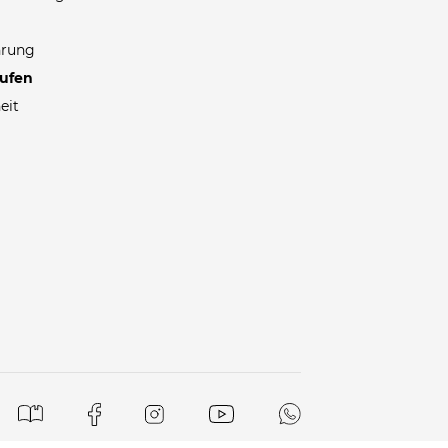
hrung
rufen
eit