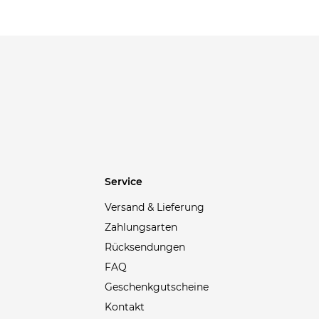
Axa Bike
(1)
Axel Arigato
(4)
Babolat
(22)
Baldessarini
(20)
Balenciaga
(34)
Ballop
(5)
Barbour
(39)
Barts
(30)
Service
Bauer
(4)
Versand & Lieferung
Bauerfeind
(1)
Zahlungsarten
Belstaff
(48)
Rücksendungen
Bergamont
(2)
FAQ
Birkenstock
(30)
Geschenkgutscheine
Bisgaard
(2)
Kontakt
Björn Daehlie
(3)