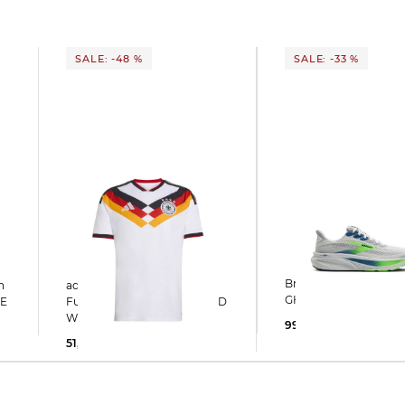
SALE: -48 %
SALE: -33 %
Brooks | Herren Laufschuhe
adidas Performance |
GHOST 17
TE
Fußballtrikot DEUTSCHLAND
WM 2026 HOME
99,99 €
150,00 €
51,77 €
100,00 €