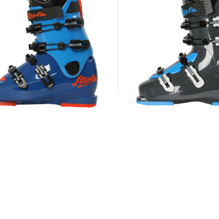
Strolz | Herren Skischuhe 
Strolz | Herren Ski-Schuhe "RacingBlue"
1.200,00 €
00 €