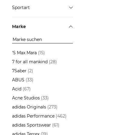
Sportschuhe
Sportart
ÜBERNEHMEN
Ski Alpin
Marke
ÜBERNEHMEN
'S Max Mara
(15)
7 for all mankind
(28)
7Saber
(2)
ABUS
(33)
Acid
(67)
Acne Studios
(33)
adidas Originals
(273)
adidas Performance
(462)
adidas Sportswear
(61)
adidas Terrex
(19)