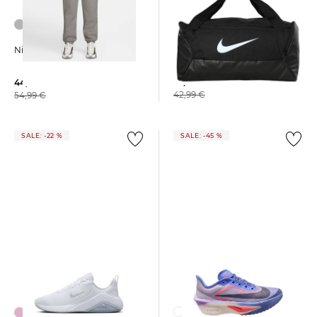
Nike | Sporttasche BRASILIA
Nike | Damen Jogginghose
S DUFFLE 9.5 41L
35,79 €
44,99 €
42,99 €
54,99 €
SALE: -22 %
SALE: -45 %
+1
+13