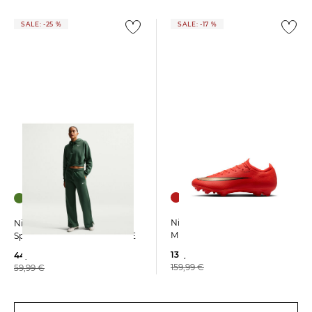
SALE: -25 %
SALE: -17 %
Nike | Fußballschuhe Rasen
Nike Sportswear | Damen
MERCURIAL VAPOR 17 PRO
Sporthose PHOENIX FLEECE
132,99 €
44,99 €
159,99 €
59,99 €