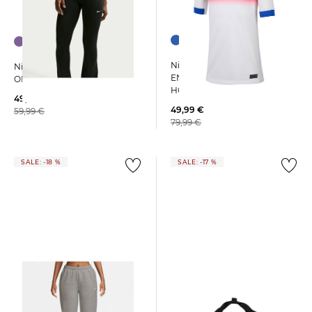
Nike | Kinder Fußballtrikot
Nike | Damen Sporttights
ENGLAND 2025 STADIUM
ONE
HOME
49,79 €
49,99 €
59,99 €
79,99 €
SALE: -18 %
SALE: -17 %