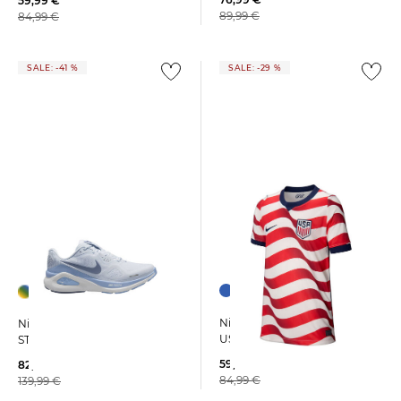
59,99 €
89,99 €
84,99 €
SALE: -41 %
SALE: -29 %
Nike | Kinder Fußballtrikot
Nike | Damen Laufschuhe
USA WM 2026 HOME
STRUCTURE 26
59,99 €
82,99 €
84,99 €
139,99 €