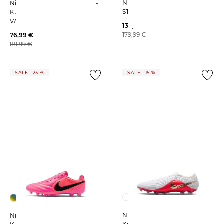
Nike | Damen Laufschuhe
Nike | Fußballschuhe Rasen-
STRUCTURE PLUS
Kunstrasen MERCURIAL
VAPOR 17 ACADEMY
135,95 €
179,99 €
76,99 €
89,99 €
SALE: -23 %
SALE: -15 %
Nike | Fußballschuhe
Nike | Fußballschuhe