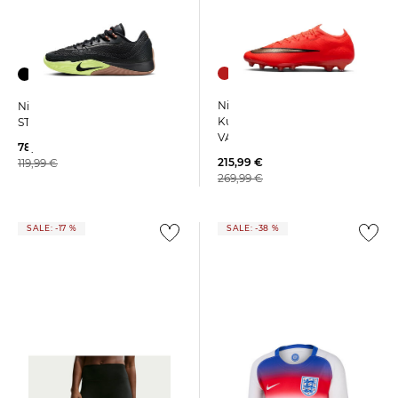
Nike | Fußballschuhe
Nike | Basketballschuhe
Kunstrasen MERCURIAL
STREET FLARE
VAPOR 17 ELITE AG
78,99 €
215,99 €
119,99 €
269,99 €
SALE: -17 %
SALE: -38 %