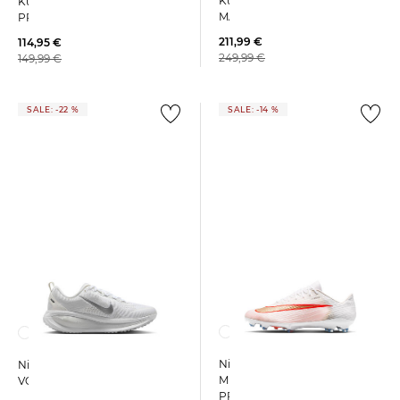
Kunstrasen TIEMPO
Kunstrasen TIEMPO LIGERA
MAESTRO ELITE AG-PRO
PRO AG T
211,99 €
114,95 €
249,99 €
149,99 €
SALE: -22 %
SALE: -14 %
Nike | Fußballschuhe Rasen
Nike | Damen Laufschuhe
MERCURIAL SUPERFLY 11
VOMERO 18
PRO