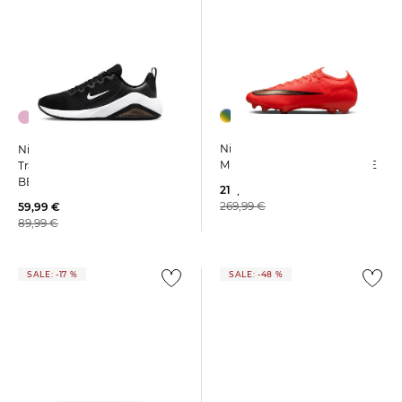
+13
Nike | Fußballschuhe Rasen
Nike | Damen
MERCURIAL VAPOR 17 ELITE
Trainingsschuhe AIR MAX
BELLA 7
215,99 €
269,99 €
59,99 €
89,99 €
SALE: -17 %
SALE: -48 %