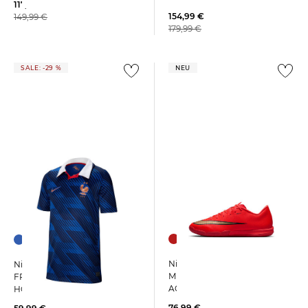
117,25 €
154,99 €
149,99 €
179,99 €
SALE: -29 %
NEU
Nike | Fußballschuhe Halle
Nike | Kinder Fußballtrikot
MERCURIAL VAPOR 17
FRANKREICH WM 2026
ACADEMY
HOME
76,99 €