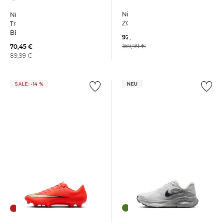
Nike | Damen Laufschuhe
Nike | Damen
ZOOM FLY 6
Trainingsschuhe AIR MAX
BELLA 7
92,99 €
169,99 €
70,45 €
89,99 €
SALE: -14 %
NEU