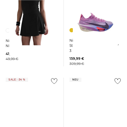
Nike | Damen
Nike | Damen Tennisrock
Straßenlaufschuh ALPHAFLY
NIKE VICTORY Regular Fit
3
41,65 €
159,99 €
49,99 €
309,99 €
SALE: -34 %
NEU