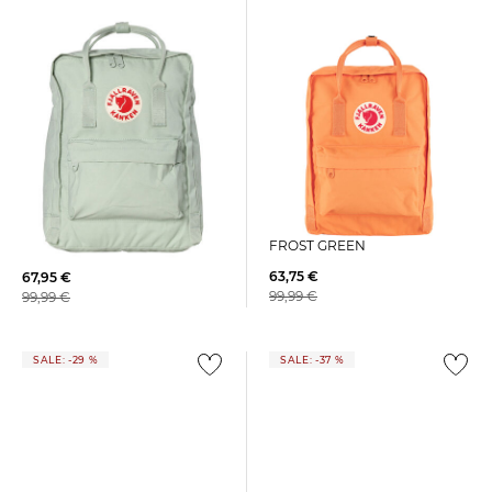
FJÄLLRÄVEN |
FJÄLLRÄVEN |
Tagesrucksack KANKEN
Tagesrucksack KANKEN MINT
FROST GREEN
GREEN
63,75 €
67,95 €
99,99 €
99,99 €
SALE: -29 %
SALE: -37 %