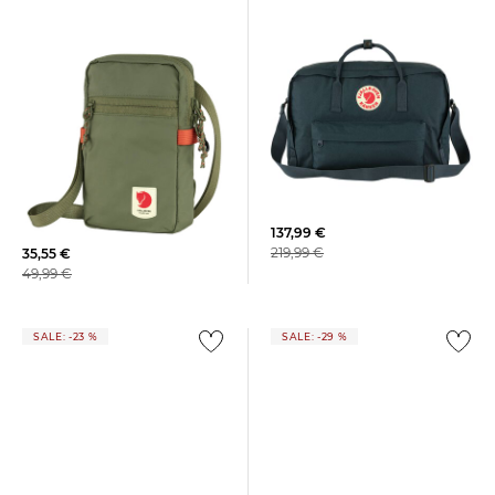
FJÄLLRÄVEN | Reisetasche
FJÄLLRÄVEN |
KANKEN WEEKENDER
Umhängetasche HIGH COAST
POCKET
137,99 €
219,99 €
35,55 €
49,99 €
SALE: -23 %
SALE: -29 %