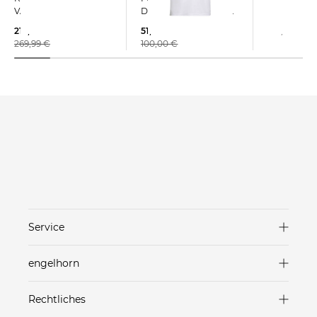
VAPOR 17 ELITE
DEUTSCHLAND WM
93,35 €
2026 HOME
215,99 €
51,77 €
120,00 €
269,99 €
100,00 €
Service
Versand & Lieferung
engelhorn
Zahlungsarten
Marken in unseren Stores
Rechtliches
Rücksendungen
Häuser