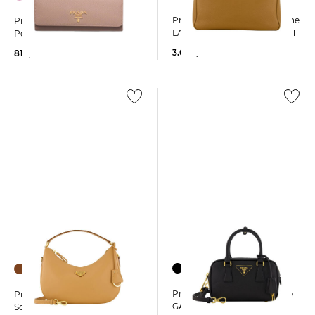
Prada | Damen Henkeltasche
Prada | Damen
LARGE VITELLO DAINO SOFT
Portemonnaie
3.000,00 €
810,00 €
Prada | Damen Handtasche
Prada | Damen
GALLERIA Mini
Schultertasche SOFT GRAIN