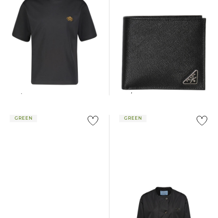
Prada | Herren Portmonnaie
Prada | Herren T-Shirt LOGO
aus Leder SAFFIANO WALLET
TEE
600,00 €
850,00 €
GREEN
GREEN