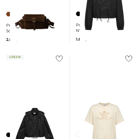
Prada | Damen Jacke RE-
Prada | Damen
NYLON
Schultertasche EXPLORER
1.650,00 €
2.800,00 €
GREEN