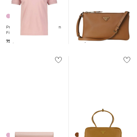
Prada | Umhängetasche aus
Prada | Herren Poloshirt Slim
Leder
Fit
1.400,00 €
750,00 €