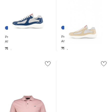
+1
+1
Prada | Herren Sneaker
Prada | Herren Sneaker
AMERICAs CUP
AMERICAs CUP
790,00 €
790,00 €