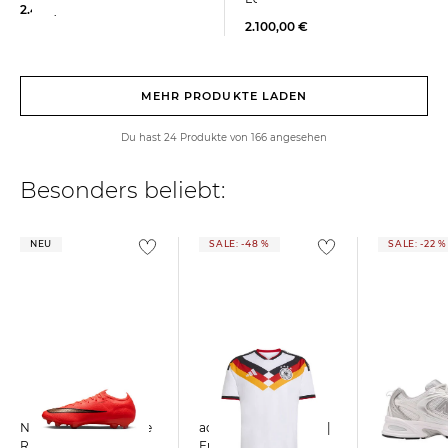
2.400,00 €
2.100,00 €
MEHR PRODUKTE LADEN
Du hast 24 Produkte von 166 angesehen
Besonders beliebt:
NEU
SALE: -48 %
SALE: -22 %
Nike | Fußballschuhe
adidas Performance |
New Balance
Rasen MERCURIAL
Fußballtrikot
Sneaker M