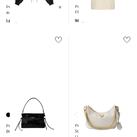
Prada | Damen T-Shirt
Prada | Damen Blousonjacke
FRATELLI PRADA MILANO
aus Re-Nylon
980,00 €
1.800,00 €
Prada | Damen
Prada | Damen Handtasche
Schultertasche SAFFIANO
BONNIE Small
LUX