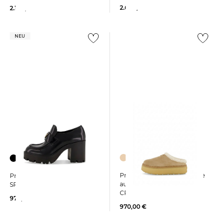
2.600,00 €
2.100,00 €
NEU
Prada | Damen Hausschuhe
Prada | Damen Loafer 85
aus Wildleder WINTER
SPAZZOLATO
CREPES MULE
970,00 €
970,00 €