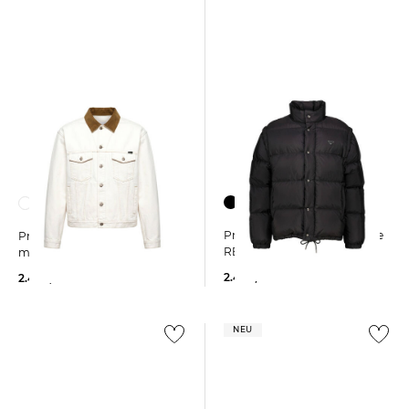
Prada | Herren Daunenjacke
Prada | Herren Jeansjacke
RE-NYLON
mit Lederdetails
2.400,00 €
2.400,00 €
NEU