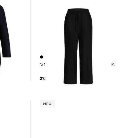
'S Max Mara | Damen Hose SMMFLORIA
275,00 €
NEU