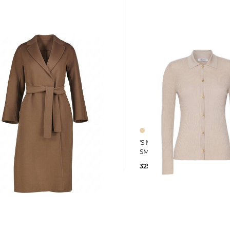
'S Max Mara | Damen Strickjacke
amen Wollmantel
SMMLIMONE
RIA
325,00 €
5 €
859,00 €