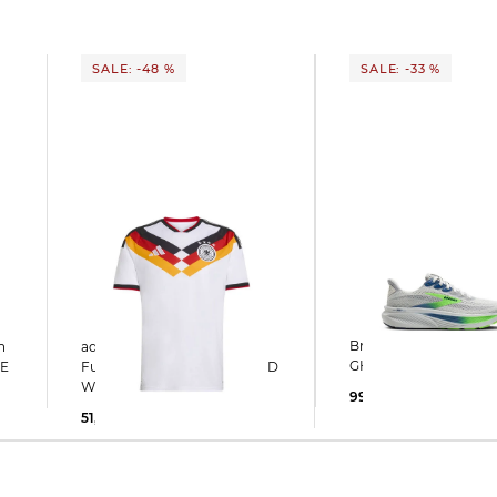
SALE: -48 %
SALE: -33 %
Brooks | Herren Laufschuhe
adidas Performance |
GHOST 17
TE
Fußballtrikot DEUTSCHLAND
WM 2026 HOME
99,99 €
150,00 €
51,77 €
100,00 €