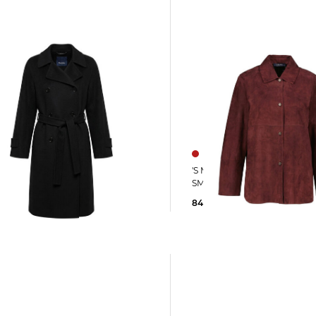
'S Max Mara | Damen Lederjacke
 Damen Mantel
SMMGOCCE
AMANTA
849,00 €
0 €