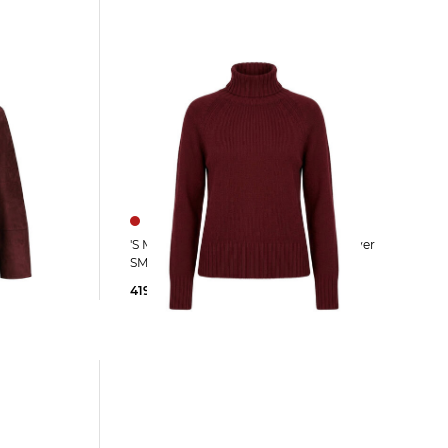
'S Max Mara | Damen Rollkragenpullover
SMMMANTOVA
419,00 €