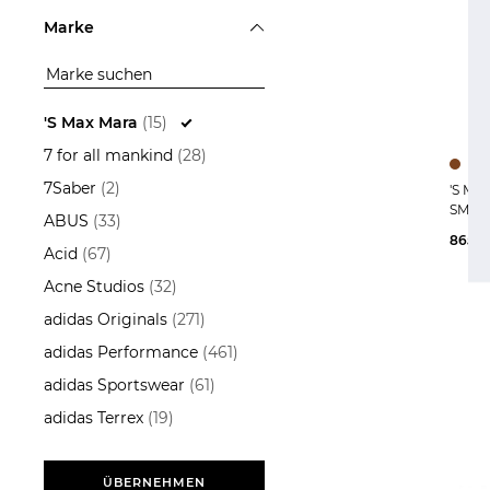
Hosen
Marke
Jacken
Mäntel
Pullover
'S Max Mara
(15)
Strickjacken
7 for all mankind
(28)
7Saber
(2)
'S Max Mara |
ÜBERNEHMEN
SMMP
ABUS
(33)
865,0
Acid
(67)
Acne Studios
(32)
adidas Originals
(271)
adidas Performance
(461)
adidas Sportswear
(61)
adidas Terrex
(19)
Aeyde
(13)
AG - Adriano Goldschmied
ÜBERNEHMEN