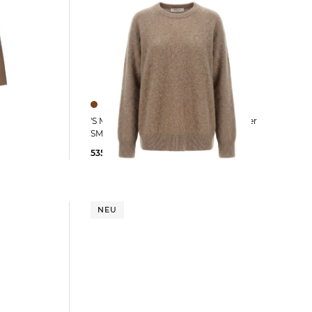
antel POLDO
'S Max Mara | Damen Kaschmirpullover
SMMCHICCA
535,00 €
NEU