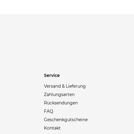
Bugatti
(2)
Burberry
(89)
Burton
(1)
Cabaia
(12)
Calvin Klein
(15)
Calvin Klein Jeans
(12)
Cambio
(50)
Canada Goose
(4)
Service
Care Plus
(1)
Versand & Lieferung
Carhartt WIP
(31)
Zahlungsarten
Casall
(1)
Rücksendungen
Casio
(1)
FAQ
Castelli
(17)
Geschenkgutscheine
CEP
(4)
Kontakt
CG - CLUB of GENTS
(4)