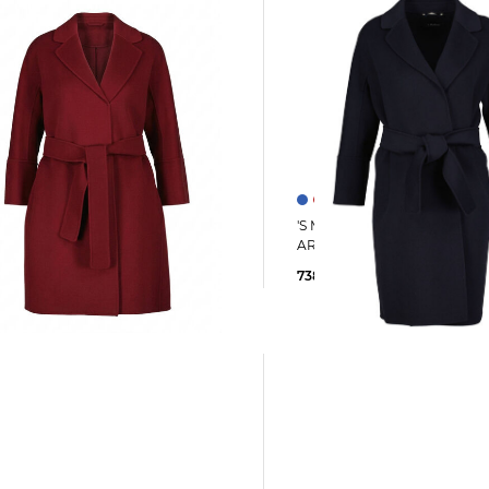
'S Max Mara | Damen Wollmantel
amen Wollmantel
ARONA
NA
738,99 €
755,00 €
0 €