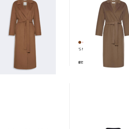
'S Max Mara | Damen M
 Damen Mantel
ENELOPE
815,00 €
0 €