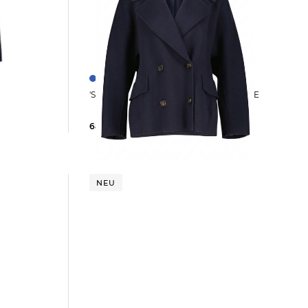
'S Max Mara | Damen Cabanjacke ADELE
689,00 €
NEU