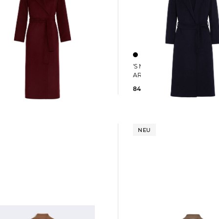
'S Max Mara | Damen Wollmantel
'S Max Mara | Damen Mantel POLDO
ARONA
849,00 €
0 €
NEU