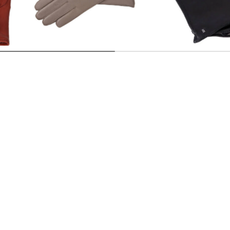
Roeckl Mode | Damen Handschuhe
Roeckl Mode | Damen Handschuhe
aus Leder
aus Leder
97,95 €
99,90 €
80,25 €
99,90 €