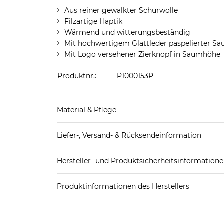
Aus reiner gewalkter Schurwolle
Filzartige Haptik
Wärmend und witterungsbeständig
Mit hochwertigem Glattleder paspelierter S
Mit Logo versehener Zierknopf in Saumhöhe
Produktnr.:
P1000153P
Material & Pflege
Obermaterial: 100% Wolle
Liefer-, Versand- & Rücksendeinformation
Futter: ungefüttert
Standard-Lieferung innerhalb Deutschlands:
Pflegekennzeichnung:
Hersteller- und Produktsicherheitsinformation
DHL-Paket
4,95€ - versandkostenfrei ab 
EAN oder Hersteller-Nr.:
Bitte wähle eine 
Spedition
3
Produktinformationen des Herstellers
Roeckl Handschuhe & Accessoires GmbH & Co.
Weitere Details zu Versandoptionen und Versan
Roeckl Handschuhe & Accessoires GmbH & Co.
Rücksendung:
Isartalstraße 49