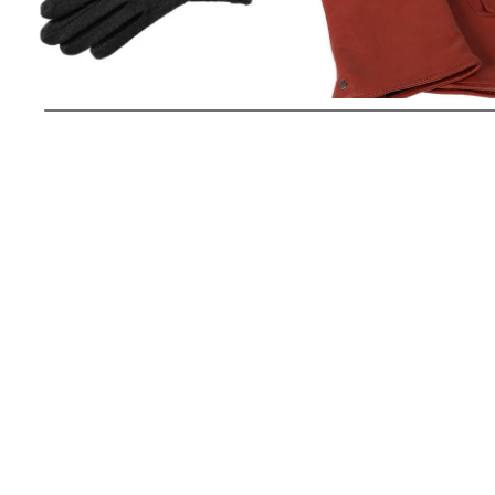
Roeckl Mode | Damen Handschuhe
Roeckl Mode | Damen Handschuhe
aus Leder
42,95 €
44,90 €
99,90 €