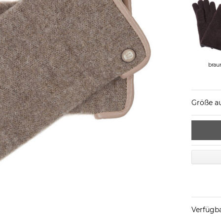
brau
Größe a
Verfügba