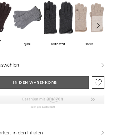
schwarz
n
grau
anthrazit
sand
uswählen
IN DEN WARENKORB
rkeit in den Filialen