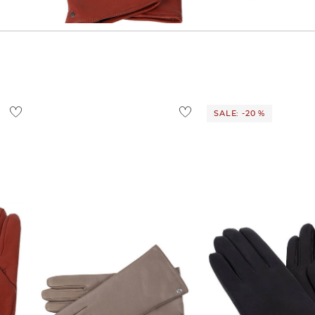
99,90 €
97,95 €
99,90 €
SALE: -20 %