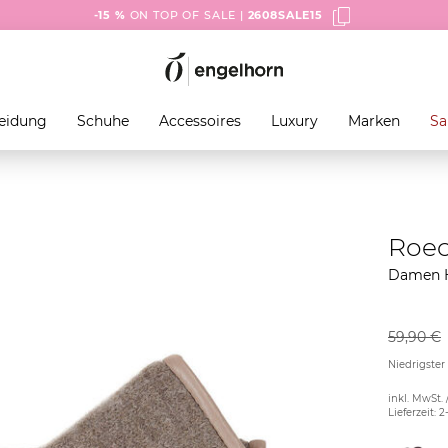
-15 %
ON TOP OF SALE |
2608SALE15
eidung
Schuhe
Accessoires
Luxury
Marken
Sa
Roec
Damen 
59,90 €
Niedrigster
inkl. MwSt. 
Lieferzeit: 