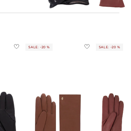
80,25 €
99,90 €
80,25 €
99,90 €
SALE: -20 %
SALE: -20 %