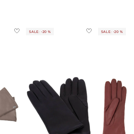
SALE: -20 %
SALE: -20 %
Roeckl Mode | Damen Handschuhe
Roeckl Mode | Damen Handschuhe
aus Leder
aus Leder HAMBU