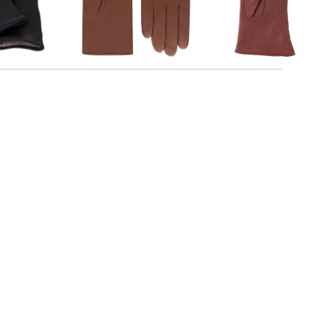
Roeckl Mode | Damen Handschuhe
Roeckl Mode | Damen Handschuhe
aus Leder
aus Leder HAMBU
80,25 €
99,90 €
80,25 €
99,90 €