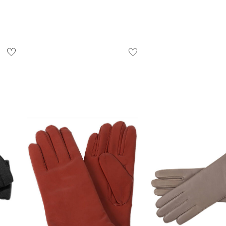
ostenlos
1,95 €
 Ausland findest du
hier
.
ndschuhe
Roeckl Mode | Damen Handschuhe
Roeckl Mode | Damen Handschuhe
aus Leder
aus Leder