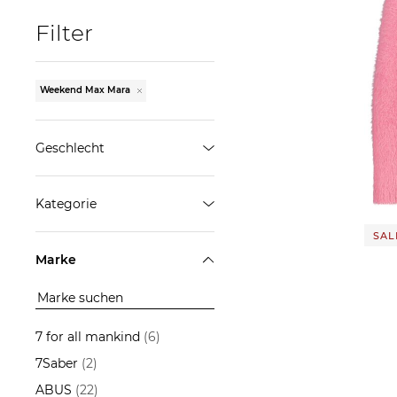
Filter
Weekend Max Mara
Weekend
Stric
Geschlecht
199,9
Damen
Kategorie
ÜBERNEHMEN
SALE
Blazer
Marke
Blusen & Tuniken
Hosen
Jacken
7 for all mankind
(6)
Jeans
7Saber
(2)
Kleider
ABUS
(22)