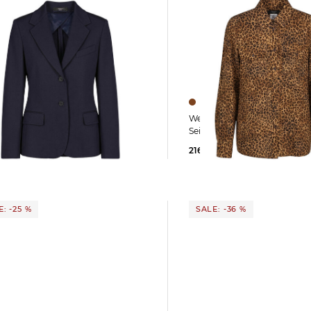
Weekend Max Mara | Damen
ax Mara | Damen Blazer
Seidenbluse WKDLEMMA
INNASTA
216,85 €
329,00 €
9 €
299,00 €
: -25 %
SALE: -36 %