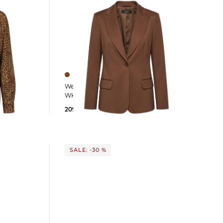
Weekend Max Mara | Damen Blazer
WKDCARBONE
209,99 €
299,00 €
SALE: -30 %