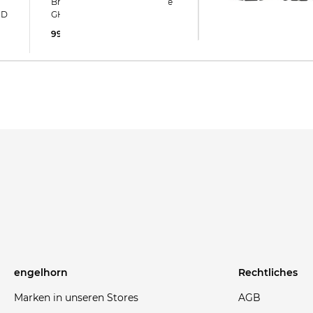
New Balance | Sneaker MR
Brooks | Herren Laufschuhe
530 EMA
ND
GHOST 17
93,35 €
120,00 €
99,99 €
150,00 €
engelhorn
Rechtliches
Marken in unseren Stores
AGB