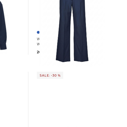
Weekend Max Mara | Damen Hose
WKDVISIVO
203,99 €
215,00 €
SALE: -30 %