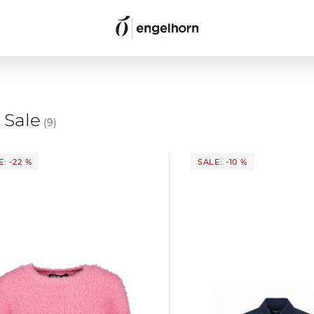
 Sale
(9)
: -22 %
SALE: -10 %