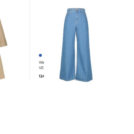
Weekend Max Mara | Damen Jeans
VEGA Wide Leg
124,85 €
185,00 €