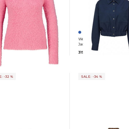
Weekend Max Mara | Damen Boxy-
 Max Mara | Damen
Jacke WKDDECANO
kpullover ARSENIO
319,49 €
355,00 €
9 €
254,99 €
: -32 %
SALE: -34 %