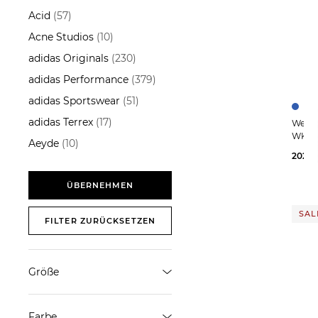
Pullover
Acid
(57)
Acne Studios
(10)
ÜBERNEHMEN
adidas Originals
(230)
adidas Performance
(379)
adidas Sportswear
(51)
adidas Terrex
(17)
Weekend M
WKDG
Aeyde
(10)
202,9
AG - Adriano Goldschmied
(3)
ÜBERNEHMEN
Airmarker
(1)
SALE
FILTER ZURÜCKSETZEN
Akris Punto
(3)
Alberto
(21)
Alberto Bike
(6)
Größe
ALÉMAIS
(1)
XS
S
34
Allude
(19)
Farbe