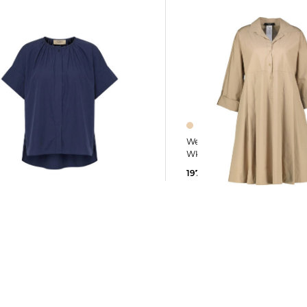
Weekend Max Mara | Damen Kleid
ax Mara | Damen Bluse
WKDSEGGIO
EDUCATA
197,85 €
309,00 €
5 €
185,00 €