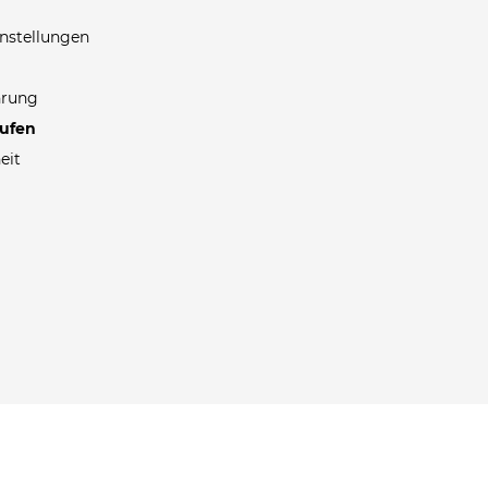
nstellungen
hrung
rufen
eit