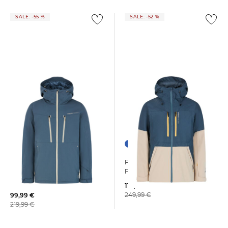
SALE: -55 %
SALE: -52 %
+1
Protest | Herren Skijacke
Protest | Herren Skijacke /
PRTBAKIE
Snowboardjacke
PRTTIMOTHY SNOWJACKET
119,99 €
249,99 €
99,99 €
219,99 €