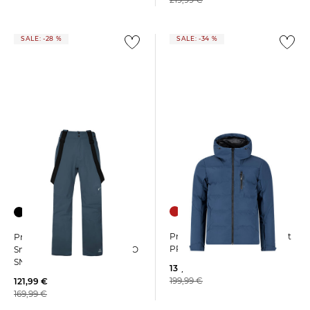
SALE: -28 %
SALE: -34 %
+1
Protest | Herren Snowjacket
Protest | Herren Skihose /
PRTSUPERIOR Slim Fit
Snowboardhose PRTMIKADO
SNOWPANTS
131,15 €
199,99 €
121,99 €
169,99 €