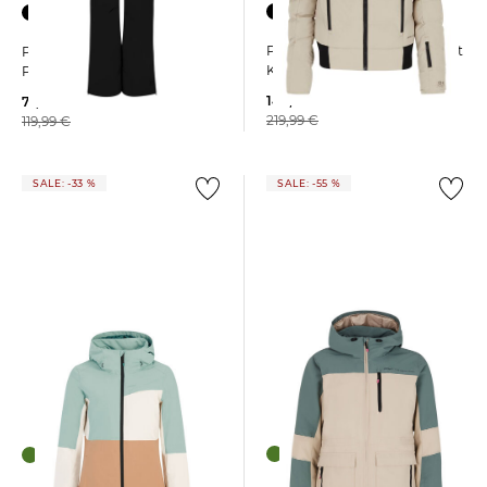
Protest | Damen Skijacke mit
Protest | Damen Skihose
Kapuze PRTALYSUMI Slim Fit
PRTCINNAMONES
148,55 €
77,85 €
219,99 €
119,99 €
SALE: -33 %
SALE: -55 %