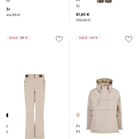
PRTTUULI Slim Fit aus
REWILL 1/4 zip top
Softshell
34,99 €
81,85 €
44,99 €
139,99 €
SALE: -58 %
SALE: -44 %
Protest | Damen Skianorak
Protest | Damen Skihose
PRTVIPER
PRTCINNAMONES