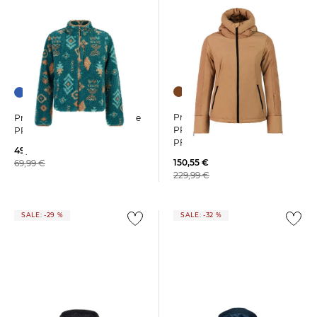
Protest | Jacke
Protest | Damen Fleecejacke
PRTMERCURY Slim Fit mit
PRTHALO
PFC-freier Beschichtung
49,35 €
150,55 €
69,99 €
229,99 €
SALE: -29 %
SALE: -32 %