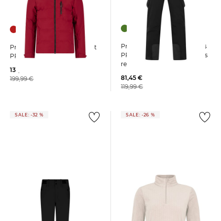
+1
Protest | Herren Snowpants
Protest | Herren Snowjacket
PRTCHESTER Regular Fit aus
PRTSUPERIOR Slim Fit
recyceltem Polyester
131,99 €
81,45 €
199,99 €
119,99 €
SALE: -32 %
SALE: -26 %