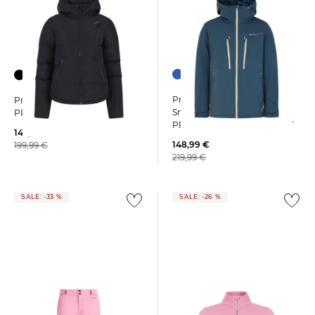
+1
Protest | Herren Skijacke /
Protest | Damen Skijacke
Snowboardjacke
PRTLUCID Slim Fit
PRTTIMOTHY SNOWJACKET
142,99 €
148,99 €
199,99 €
219,99 €
SALE: -33 %
SALE: -26 %