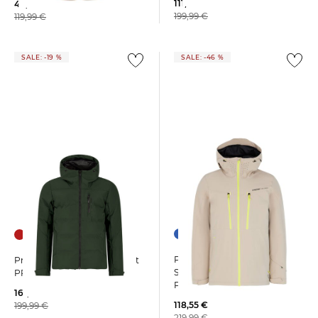
111,95 €
49,99 €
199,99 €
119,99 €
SALE: -19 %
SALE: -46 %
+1
+1
Protest | Herren Skijacke /
Protest | Herren Snowjacket
Snowboardjacke
PRTSUPERIOR Slim Fit
PRTTIMOTHY SNOWJACKET
161,65 €
118,55 €
199,99 €
219,99 €