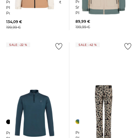
Protest | Damen Skijacke /
Protest | Damen Snowjacket
Snowboardjacke
PRTSINA Tailored Fit aus
PRTBACKUP
Polyester
89,99 €
134,09 €
199,99 €
199,99 €
SALE: -22 %
SALE: -42 %
+2
Protest | Damen Skihose
Protest | Herren Skipullover