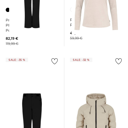
+2
Protest | Damen Skirolli
Protest | Damen Skihose
PRTGAIL 1/4 ZIP ACTIVE TOP
PRTVOLETA Regular Fit aus
Polyester
44,15 €
59,99 €
82,19 €
119,99 €
SALE: -35 %
SALE: -32 %