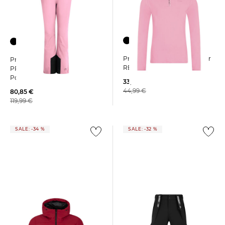
+1
+2
Protest | Damen Skipullover
Protest | Damen Skihose
REFABRIZ Slim Fit
PRTVOLETA Regular Fit aus
Polyester
33,49 €
44,99 €
80,85 €
119,99 €
SALE: -34 %
SALE: -32 %